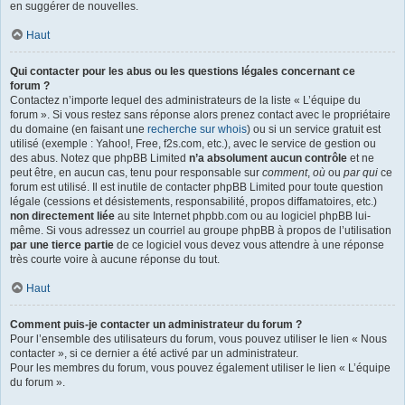
en suggérer de nouvelles.
Haut
Qui contacter pour les abus ou les questions légales concernant ce
forum ?
Contactez n’importe lequel des administrateurs de la liste « L’équipe du
forum ». Si vous restez sans réponse alors prenez contact avec le propriétaire
du domaine (en faisant une
recherche sur whois
) ou si un service gratuit est
utilisé (exemple : Yahoo!, Free, f2s.com, etc.), avec le service de gestion ou
des abus. Notez que phpBB Limited
n’a absolument aucun contrôle
et ne
peut être, en aucun cas, tenu pour responsable sur
comment
,
où
ou
par qui
ce
forum est utilisé. Il est inutile de contacter phpBB Limited pour toute question
légale (cessions et désistements, responsabilité, propos diffamatoires, etc.)
non directement liée
au site Internet phpbb.com ou au logiciel phpBB lui-
même. Si vous adressez un courriel au groupe phpBB à propos de l’utilisation
par une tierce partie
de ce logiciel vous devez vous attendre à une réponse
très courte voire à aucune réponse du tout.
Haut
Comment puis-je contacter un administrateur du forum ?
Pour l’ensemble des utilisateurs du forum, vous pouvez utiliser le lien « Nous
contacter », si ce dernier a été activé par un administrateur.
Pour les membres du forum, vous pouvez également utiliser le lien « L’équipe
du forum ».