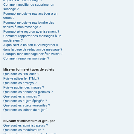
d’options à mon sondage ?
Comment modifier ou supprimer un
sondage ?
Pourquoi ne puis-je pas accéder à un
forum ?
Pourquoi ne puis-je pas joindre des
fichiers à mon message ?
Pourquoi ai-je reçu un avertissement ?
Comment rapporter des messages à un
modérateur ?
À quoi sert le bouton « Sauvegarder »
dans la page de rédaction de message ?
Pourquoi mon message doit être validé ?
Comment remonter mon sujet ?
Mise en forme et types de sujets
Que sont les BBCodes ?
Puis-je utiliser le HTML ?
Que sont les smileys ?
Puis-je publier des images ?
Que sont les annonces globales ?
Que sont les annonces ?
Que sont les sujets épinglés ?
Que sont les sujets verrouillés ?
Que sont les icônes de sujet ?
Niveaux d’utilisateurs et groupes
Que sont les administrateurs ?
Que sont les modérateurs ?