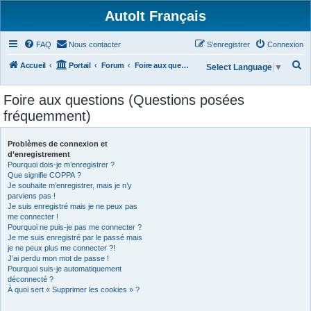
AutoIt Français
FAQ
Nous contacter
S’enregistrer
Connexion
R
Accueil
Portail
Forum
Foire aux questions (Questions posées fréquemment)
Select Language
▼
e
Foire aux questions (Questions posées
c
fréquemment)
h
e
Problèmes de connexion et
r
d’enregistrement
Pourquoi dois-je m’enregistrer ?
c
Que signifie COPPA ?
h
Je souhaite m’enregistrer, mais je n’y
parviens pas !
e
Je suis enregistré mais je ne peux pas
r
me connecter !
Pourquoi ne puis-je pas me connecter ?
Je me suis enregistré par le passé mais
je ne peux plus me connecter ?!
J’ai perdu mon mot de passe !
Pourquoi suis-je automatiquement
déconnecté ?
À quoi sert « Supprimer les cookies » ?