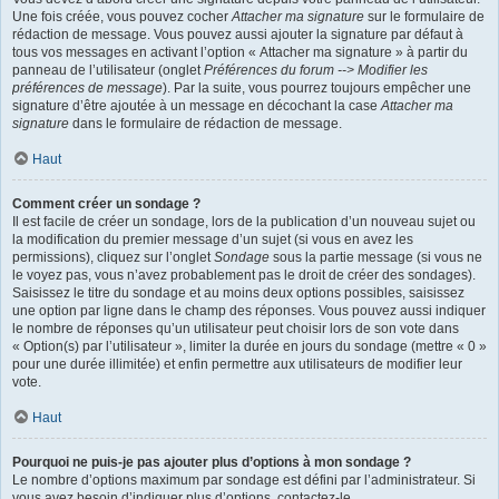
Une fois créée, vous pouvez cocher
Attacher ma signature
sur le formulaire de
rédaction de message. Vous pouvez aussi ajouter la signature par défaut à
tous vos messages en activant l’option « Attacher ma signature » à partir du
panneau de l’utilisateur (onglet
Préférences du forum --> Modifier les
préférences de message
). Par la suite, vous pourrez toujours empêcher une
signature d’être ajoutée à un message en décochant la case
Attacher ma
signature
dans le formulaire de rédaction de message.
Haut
Comment créer un sondage ?
Il est facile de créer un sondage, lors de la publication d’un nouveau sujet ou
la modification du premier message d’un sujet (si vous en avez les
permissions), cliquez sur l’onglet
Sondage
sous la partie message (si vous ne
le voyez pas, vous n’avez probablement pas le droit de créer des sondages).
Saisissez le titre du sondage et au moins deux options possibles, saisissez
une option par ligne dans le champ des réponses. Vous pouvez aussi indiquer
le nombre de réponses qu’un utilisateur peut choisir lors de son vote dans
« Option(s) par l’utilisateur », limiter la durée en jours du sondage (mettre « 0 »
pour une durée illimitée) et enfin permettre aux utilisateurs de modifier leur
vote.
Haut
Pourquoi ne puis-je pas ajouter plus d’options à mon sondage ?
Le nombre d’options maximum par sondage est défini par l’administrateur. Si
vous avez besoin d’indiquer plus d’options, contactez-le.