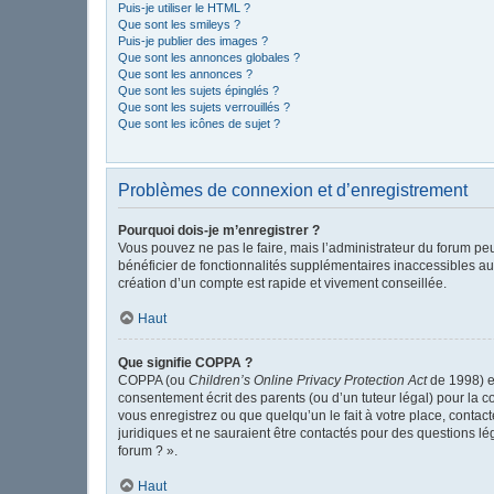
Puis-je utiliser le HTML ?
Que sont les smileys ?
Puis-je publier des images ?
Que sont les annonces globales ?
Que sont les annonces ?
Que sont les sujets épinglés ?
Que sont les sujets verrouillés ?
Que sont les icônes de sujet ?
Problèmes de connexion et d’enregistrement
Pourquoi dois-je m’enregistrer ?
Vous pouvez ne pas le faire, mais l’administrateur du forum peu
bénéficier de fonctionnalités supplémentaires inaccessibles au
création d’un compte est rapide et vivement conseillée.
Haut
Que signifie COPPA ?
COPPA (ou
Children’s Online Privacy Protection Act
de 1998) es
consentement écrit des parents (ou d’un tuteur légal) pour la c
vous enregistrez ou que quelqu’un le fait à votre place, contac
juridiques et ne sauraient être contactés pour des questions l
forum ? ».
Haut