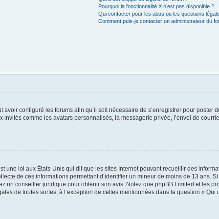
Pourquoi la fonctionnalité X n’est pas disponible ?
Qui contacter pour les abus ou les questions léga
Comment puis-je contacter un administrateur du f
t avoir configuré les forums afin qu’il soit nécessaire de s’enregistrer pour poster
x invités comme les avatars personnalisés, la messagerie privée, l’envoi de courri
t une loi aux États-Unis qui dit que les sites Internet pouvant recueillir des infor
ollecte de ces informations permettant d’identifier un mineur de moins de 13 ans. S
tez un conseiller juridique pour obtenir son avis. Notez que phpBB Limited et les pr
égales de toutes sortes, à l’exception de celles mentionnées dans la question « Qui