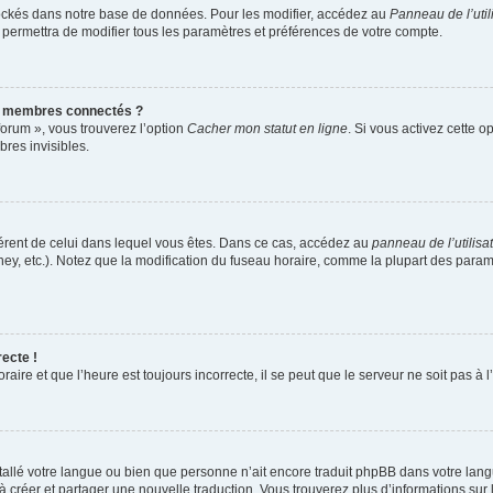
ockés dans notre base de données. Pour les modifier, accédez au
Panneau de l’util
 permettra de modifier tous les paramètres et préférences de votre compte.
s membres connectés ?
forum », vous trouverez l’option
Cacher mon statut en ligne
. Si vous activez cette o
res invisibles.
ifférent de celui dans lequel vous êtes. Dans ce cas, accédez au
panneau de l’utilisa
ney, etc.). Notez que la modification du fuseau horaire, comme la plupart des para
recte !
aire et que l’heure est toujours incorrecte, il se peut que le serveur ne soit pas à
installé votre langue ou bien que personne n’ait encore traduit phpBB dans votre l
s à créer et partager une nouvelle traduction. Vous trouverez plus d’informations sur 