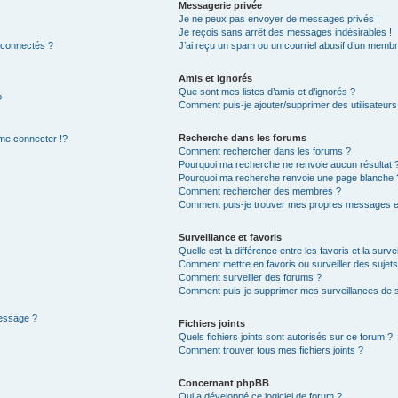
Messagerie privée
Je ne peux pas envoyer de messages privés !
Je reçois sans arrêt des messages indésirables !
 connectés ?
J’ai reçu un spam ou un courriel abusif d’un membr
Amis et ignorés
Que sont mes listes d’amis et d’ignorés ?
?
Comment puis-je ajouter/supprimer des utilisateurs 
Recherche dans les forums
e connecter !?
Comment rechercher dans les forums ?
Pourquoi ma recherche ne renvoie aucun résultat 
Pourquoi ma recherche renvoie une page blanche 
Comment rechercher des membres ?
Comment puis-je trouver mes propres messages et
Surveillance et favoris
Quelle est la différence entre les favoris et la surve
Comment mettre en favoris ou surveiller des sujets
Comment surveiller des forums ?
Comment puis-je supprimer mes surveillances de s
message ?
Fichiers joints
Quels fichiers joints sont autorisés sur ce forum ?
Comment trouver tous mes fichiers joints ?
Concernant phpBB
Qui a développé ce logiciel de forum ?