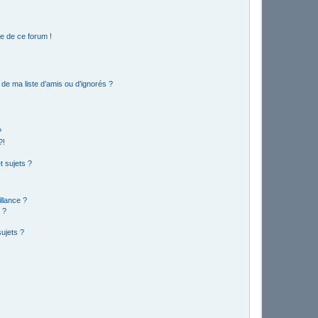
e de ce forum !
de ma liste d’amis ou d’ignorés ?
?
?!
 sujets ?
illance ?
 ?
ujets ?