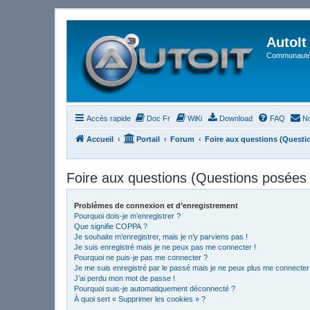
AutoIt
Communauté 
Accès rapide
Doc Fr
WiKi
Download
FAQ
No
Accueil
Portail
Forum
Foire aux questions (Quest
Foire aux questions (Questions posée
Problèmes de connexion et d’enregistrement
Pourquoi dois-je m’enregistrer ?
Que signifie COPPA ?
Je souhaite m’enregistrer, mais je n’y parviens pas !
Je suis enregistré mais je ne peux pas me connecter !
Pourquoi ne puis-je pas me connecter ?
Je me suis enregistré par le passé mais je ne peux plus me connecter
J’ai perdu mon mot de passe !
Pourquoi suis-je automatiquement déconnecté ?
À quoi sert « Supprimer les cookies » ?