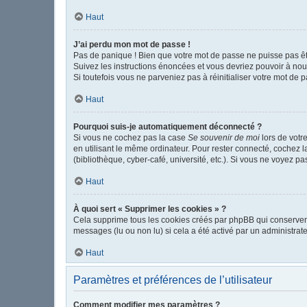
Haut
J’ai perdu mon mot de passe !
Pas de panique ! Bien que votre mot de passe ne puisse pas être
Suivez les instructions énoncées et vous devriez pouvoir à no
Si toutefois vous ne parveniez pas à réinitialiser votre mot de 
Haut
Pourquoi suis-je automatiquement déconnecté ?
Si vous ne cochez pas la case
Se souvenir de moi
lors de votr
en utilisant le même ordinateur. Pour rester connecté, cochez 
(bibliothèque, cyber-café, université, etc.). Si vous ne voyez pa
Haut
À quoi sert « Supprimer les cookies » ?
Cela supprime tous les cookies créés par phpBB qui conservent v
messages (lu ou non lu) si cela a été activé par un administr
Haut
Paramètres et préférences de l’utilisateur
Comment modifier mes paramètres ?