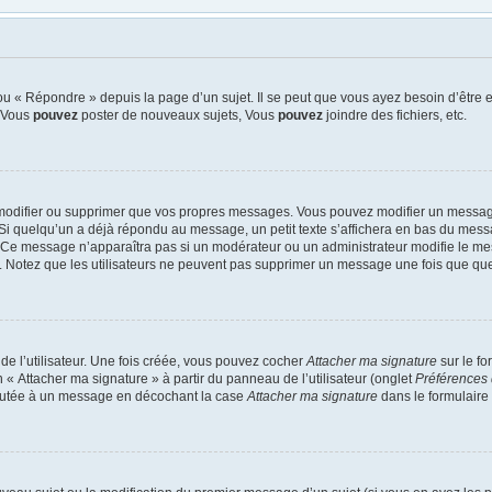
u « Répondre » depuis la page d’un sujet. Il se peut que vous ayez besoin d’être e
: Vous
pouvez
poster de nouveaux sujets, Vous
pouvez
joindre des fichiers, etc.
modifier ou supprimer que vos propres messages. Vous pouvez modifier un message
quelqu’un a déjà répondu au message, un petit texte s’affichera en bas du message 
n. Ce message n’apparaîtra pas si un modérateur ou un administrateur modifie le mes
ive. Notez que les utilisateurs ne peuvent pas supprimer un message une fois que qu
e l’utilisateur. Une fois créée, vous pouvez cocher
Attacher ma signature
sur le f
 « Attacher ma signature » à partir du panneau de l’utilisateur (onglet
Préférences 
joutée à un message en décochant la case
Attacher ma signature
dans le formulaire