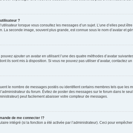
tilisateur ?
’utilisateur lorsque vous consultez les messages d’un sujet. L’une d’elles peut êtr
rum. La seconde image, souvent plus grande, est connue sous le nom d’avatar et 
s pouvez ajouter un avatar en utilisant l’une des quatre méthodes d’avatar suivantes 
ont ils sont mis à disposition. Si vous ne pouvez pas utiliser d’avatar, contactez un
diquent le nombre de messages postés ou identifient certains membres tels que les 
ar l’administrateur du forum. Évitez de poster des messages sur le forum dans le seu
ministrateur) peut facilement abaisser votre compteur de messages.
mande de me connecter !?
re intégré (si la fonction a été activée par l’administrateur). Ceci pour empêcher l’u