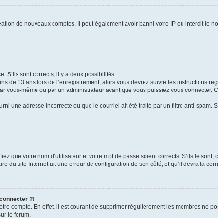
réation de nouveaux comptes. Il peut également avoir banni votre IP ou interdit le no
. S’ils sont corrects, il y a deux possibilités :
ins de 13 ans lors de l’enregistrement, alors vous devrez suivre les instructions r
par vous-même ou par un administrateur avant que vous puissiez vous connecter. Cet
rni une adresse incorrecte ou que le courriel ait été traité par un filtre anti-spam. 
iez que votre nom d’utilisateur et votre mot de passe soient corrects. S’ils le sont,
e du site Internet ait une erreur de configuration de son côté, et qu’il devra la corri
 connecter ?!
votre compte. En effet, il est courant de supprimer régulièrement les membres ne pos
sur le forum.