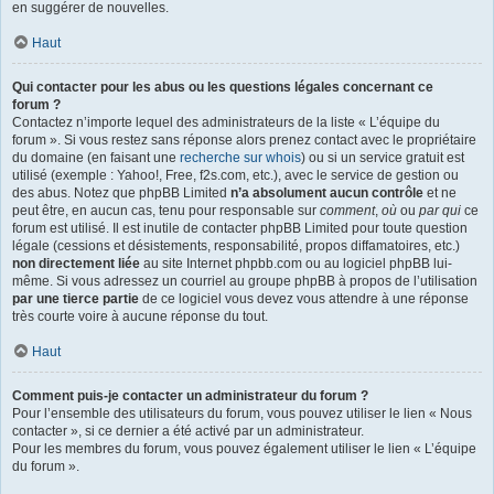
en suggérer de nouvelles.
Haut
Qui contacter pour les abus ou les questions légales concernant ce
forum ?
Contactez n’importe lequel des administrateurs de la liste « L’équipe du
forum ». Si vous restez sans réponse alors prenez contact avec le propriétaire
du domaine (en faisant une
recherche sur whois
) ou si un service gratuit est
utilisé (exemple : Yahoo!, Free, f2s.com, etc.), avec le service de gestion ou
des abus. Notez que phpBB Limited
n’a absolument aucun contrôle
et ne
peut être, en aucun cas, tenu pour responsable sur
comment
,
où
ou
par qui
ce
forum est utilisé. Il est inutile de contacter phpBB Limited pour toute question
légale (cessions et désistements, responsabilité, propos diffamatoires, etc.)
non directement liée
au site Internet phpbb.com ou au logiciel phpBB lui-
même. Si vous adressez un courriel au groupe phpBB à propos de l’utilisation
par une tierce partie
de ce logiciel vous devez vous attendre à une réponse
très courte voire à aucune réponse du tout.
Haut
Comment puis-je contacter un administrateur du forum ?
Pour l’ensemble des utilisateurs du forum, vous pouvez utiliser le lien « Nous
contacter », si ce dernier a été activé par un administrateur.
Pour les membres du forum, vous pouvez également utiliser le lien « L’équipe
du forum ».