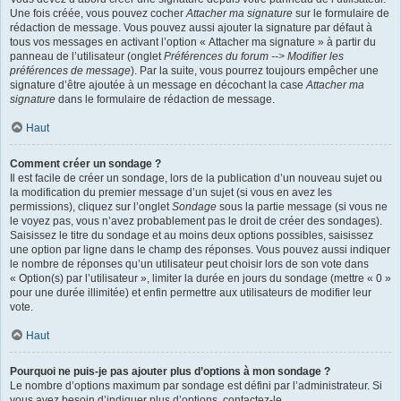
Une fois créée, vous pouvez cocher
Attacher ma signature
sur le formulaire de
rédaction de message. Vous pouvez aussi ajouter la signature par défaut à
tous vos messages en activant l’option « Attacher ma signature » à partir du
panneau de l’utilisateur (onglet
Préférences du forum --> Modifier les
préférences de message
). Par la suite, vous pourrez toujours empêcher une
signature d’être ajoutée à un message en décochant la case
Attacher ma
signature
dans le formulaire de rédaction de message.
Haut
Comment créer un sondage ?
Il est facile de créer un sondage, lors de la publication d’un nouveau sujet ou
la modification du premier message d’un sujet (si vous en avez les
permissions), cliquez sur l’onglet
Sondage
sous la partie message (si vous ne
le voyez pas, vous n’avez probablement pas le droit de créer des sondages).
Saisissez le titre du sondage et au moins deux options possibles, saisissez
une option par ligne dans le champ des réponses. Vous pouvez aussi indiquer
le nombre de réponses qu’un utilisateur peut choisir lors de son vote dans
« Option(s) par l’utilisateur », limiter la durée en jours du sondage (mettre « 0 »
pour une durée illimitée) et enfin permettre aux utilisateurs de modifier leur
vote.
Haut
Pourquoi ne puis-je pas ajouter plus d’options à mon sondage ?
Le nombre d’options maximum par sondage est défini par l’administrateur. Si
vous avez besoin d’indiquer plus d’options, contactez-le.