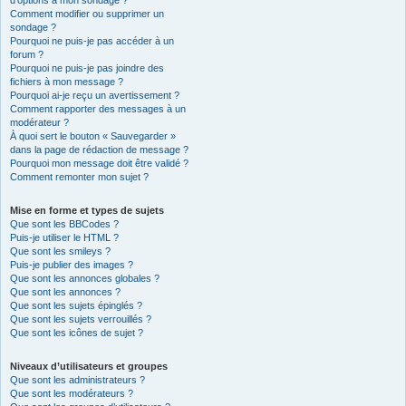
d’options à mon sondage ?
Comment modifier ou supprimer un
sondage ?
Pourquoi ne puis-je pas accéder à un
forum ?
Pourquoi ne puis-je pas joindre des
fichiers à mon message ?
Pourquoi ai-je reçu un avertissement ?
Comment rapporter des messages à un
modérateur ?
À quoi sert le bouton « Sauvegarder »
dans la page de rédaction de message ?
Pourquoi mon message doit être validé ?
Comment remonter mon sujet ?
Mise en forme et types de sujets
Que sont les BBCodes ?
Puis-je utiliser le HTML ?
Que sont les smileys ?
Puis-je publier des images ?
Que sont les annonces globales ?
Que sont les annonces ?
Que sont les sujets épinglés ?
Que sont les sujets verrouillés ?
Que sont les icônes de sujet ?
Niveaux d’utilisateurs et groupes
Que sont les administrateurs ?
Que sont les modérateurs ?