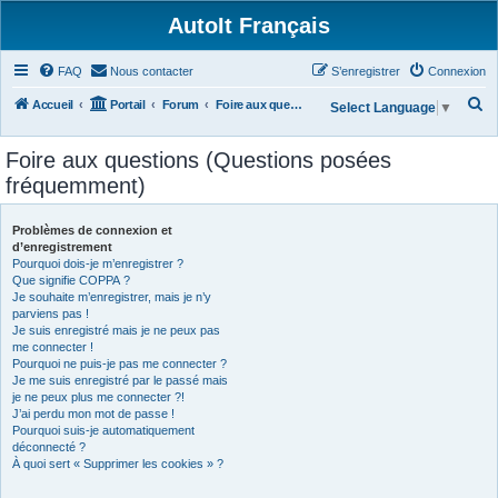
AutoIt Français
FAQ
Nous contacter
S’enregistrer
Connexion
R
Accueil
Portail
Forum
Foire aux questions (Questions posées fréquemment)
Select Language
▼
e
Foire aux questions (Questions posées
c
fréquemment)
h
e
Problèmes de connexion et
r
d’enregistrement
Pourquoi dois-je m’enregistrer ?
c
Que signifie COPPA ?
h
Je souhaite m’enregistrer, mais je n’y
parviens pas !
e
Je suis enregistré mais je ne peux pas
r
me connecter !
Pourquoi ne puis-je pas me connecter ?
Je me suis enregistré par le passé mais
je ne peux plus me connecter ?!
J’ai perdu mon mot de passe !
Pourquoi suis-je automatiquement
déconnecté ?
À quoi sert « Supprimer les cookies » ?