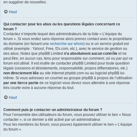
en suggérer de nouvelles.
Haut
Qui contacter pour les abus ou les questions légales concernant ce
forum ?
Contactez n’importe lequel des administrateurs de la liste « L’équipe du
forum ». Si vous restez sans réponse alors prenez contact avec le propriétaire
du domaine (en faisant une
recherche sur whois
) ou si un service gratuit est
utilisé (exemple : Yahoo!, Free, f2s.com, etc.), avec le service de gestion ou
des abus. Notez que phpBB Limited
n’a absolument aucun contrôle
et ne
peut être, en aucun cas, tenu pour responsable sur
comment
,
où
ou
par qui
ce
forum est utilisé. Il est inutile de contacter phpBB Limited pour toute question
légale (cessions et désistements, responsabilité, propos diffamatoires, etc.)
non directement liée
au site Internet phpbb.com ou au logiciel phpBB lui-
même. Si vous adressez un courriel au groupe phpBB à propos de l’utilisation
par une tierce partie
de ce logiciel vous devez vous attendre à une réponse
très courte voire à aucune réponse du tout.
Haut
Comment puis-je contacter un administrateur du forum ?
Pour l’ensemble des utilisateurs du forum, vous pouvez utiliser le lien « Nous
contacter », si ce dernier a été activé par un administrateur.
Pour les membres du forum, vous pouvez également utiliser le lien « L’équipe
du forum ».