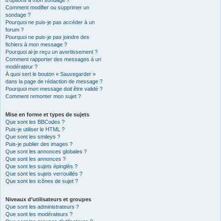
d’options à mon sondage ?
Comment modifier ou supprimer un
sondage ?
Pourquoi ne puis-je pas accéder à un
forum ?
Pourquoi ne puis-je pas joindre des
fichiers à mon message ?
Pourquoi ai-je reçu un avertissement ?
Comment rapporter des messages à un
modérateur ?
À quoi sert le bouton « Sauvegarder »
dans la page de rédaction de message ?
Pourquoi mon message doit être validé ?
Comment remonter mon sujet ?
Mise en forme et types de sujets
Que sont les BBCodes ?
Puis-je utiliser le HTML ?
Que sont les smileys ?
Puis-je publier des images ?
Que sont les annonces globales ?
Que sont les annonces ?
Que sont les sujets épinglés ?
Que sont les sujets verrouillés ?
Que sont les icônes de sujet ?
Niveaux d’utilisateurs et groupes
Que sont les administrateurs ?
Que sont les modérateurs ?