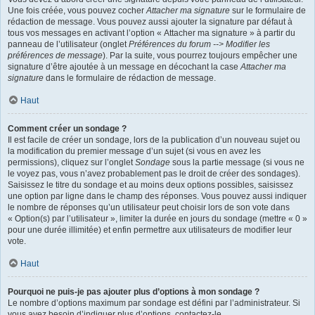
Une fois créée, vous pouvez cocher
Attacher ma signature
sur le formulaire de
rédaction de message. Vous pouvez aussi ajouter la signature par défaut à
tous vos messages en activant l’option « Attacher ma signature » à partir du
panneau de l’utilisateur (onglet
Préférences du forum --> Modifier les
préférences de message
). Par la suite, vous pourrez toujours empêcher une
signature d’être ajoutée à un message en décochant la case
Attacher ma
signature
dans le formulaire de rédaction de message.
Haut
Comment créer un sondage ?
Il est facile de créer un sondage, lors de la publication d’un nouveau sujet ou
la modification du premier message d’un sujet (si vous en avez les
permissions), cliquez sur l’onglet
Sondage
sous la partie message (si vous ne
le voyez pas, vous n’avez probablement pas le droit de créer des sondages).
Saisissez le titre du sondage et au moins deux options possibles, saisissez
une option par ligne dans le champ des réponses. Vous pouvez aussi indiquer
le nombre de réponses qu’un utilisateur peut choisir lors de son vote dans
« Option(s) par l’utilisateur », limiter la durée en jours du sondage (mettre « 0 »
pour une durée illimitée) et enfin permettre aux utilisateurs de modifier leur
vote.
Haut
Pourquoi ne puis-je pas ajouter plus d’options à mon sondage ?
Le nombre d’options maximum par sondage est défini par l’administrateur. Si
vous avez besoin d’indiquer plus d’options, contactez-le.