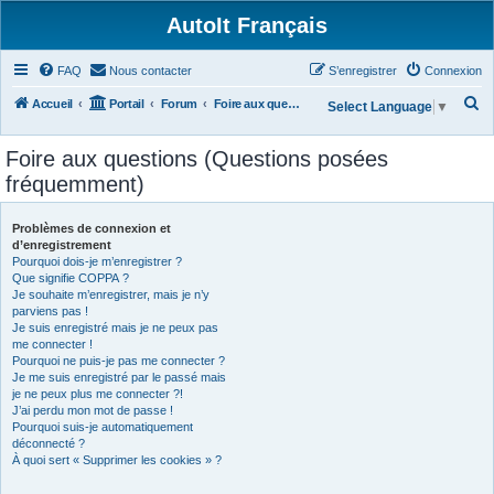
AutoIt Français
FAQ
Nous contacter
S’enregistrer
Connexion
R
Accueil
Portail
Forum
Foire aux questions (Questions posées fréquemment)
Select Language
▼
e
Foire aux questions (Questions posées
c
fréquemment)
h
e
Problèmes de connexion et
r
d’enregistrement
Pourquoi dois-je m’enregistrer ?
c
Que signifie COPPA ?
h
Je souhaite m’enregistrer, mais je n’y
parviens pas !
e
Je suis enregistré mais je ne peux pas
r
me connecter !
Pourquoi ne puis-je pas me connecter ?
Je me suis enregistré par le passé mais
je ne peux plus me connecter ?!
J’ai perdu mon mot de passe !
Pourquoi suis-je automatiquement
déconnecté ?
À quoi sert « Supprimer les cookies » ?