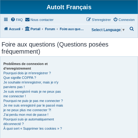
AutoIt Français
FAQ
Nous contacter
S’enregistrer
Connexion
R
Accueil
Portail
Forum
Foire aux questions (Questions posées fréquemment)
Select Language
▼
e
Foire aux questions (Questions posées
c
fréquemment)
h
e
Problèmes de connexion et
r
d’enregistrement
Pourquoi dois-je m’enregistrer ?
c
Que signifie COPPA ?
h
Je souhaite m’enregistrer, mais je n’y
parviens pas !
e
Je suis enregistré mais je ne peux pas
r
me connecter !
Pourquoi ne puis-je pas me connecter ?
Je me suis enregistré par le passé mais
je ne peux plus me connecter ?!
J’ai perdu mon mot de passe !
Pourquoi suis-je automatiquement
déconnecté ?
À quoi sert « Supprimer les cookies » ?