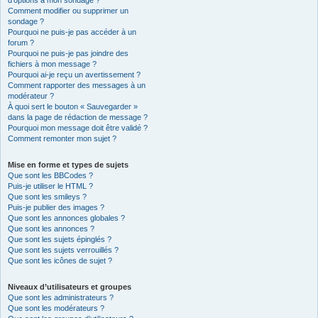
d’options à mon sondage ?
Comment modifier ou supprimer un
sondage ?
Pourquoi ne puis-je pas accéder à un
forum ?
Pourquoi ne puis-je pas joindre des
fichiers à mon message ?
Pourquoi ai-je reçu un avertissement ?
Comment rapporter des messages à un
modérateur ?
À quoi sert le bouton « Sauvegarder »
dans la page de rédaction de message ?
Pourquoi mon message doit être validé ?
Comment remonter mon sujet ?
Mise en forme et types de sujets
Que sont les BBCodes ?
Puis-je utiliser le HTML ?
Que sont les smileys ?
Puis-je publier des images ?
Que sont les annonces globales ?
Que sont les annonces ?
Que sont les sujets épinglés ?
Que sont les sujets verrouillés ?
Que sont les icônes de sujet ?
Niveaux d’utilisateurs et groupes
Que sont les administrateurs ?
Que sont les modérateurs ?