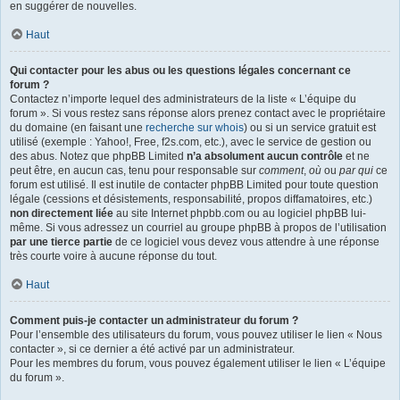
en suggérer de nouvelles.
Haut
Qui contacter pour les abus ou les questions légales concernant ce
forum ?
Contactez n’importe lequel des administrateurs de la liste « L’équipe du
forum ». Si vous restez sans réponse alors prenez contact avec le propriétaire
du domaine (en faisant une
recherche sur whois
) ou si un service gratuit est
utilisé (exemple : Yahoo!, Free, f2s.com, etc.), avec le service de gestion ou
des abus. Notez que phpBB Limited
n’a absolument aucun contrôle
et ne
peut être, en aucun cas, tenu pour responsable sur
comment
,
où
ou
par qui
ce
forum est utilisé. Il est inutile de contacter phpBB Limited pour toute question
légale (cessions et désistements, responsabilité, propos diffamatoires, etc.)
non directement liée
au site Internet phpbb.com ou au logiciel phpBB lui-
même. Si vous adressez un courriel au groupe phpBB à propos de l’utilisation
par une tierce partie
de ce logiciel vous devez vous attendre à une réponse
très courte voire à aucune réponse du tout.
Haut
Comment puis-je contacter un administrateur du forum ?
Pour l’ensemble des utilisateurs du forum, vous pouvez utiliser le lien « Nous
contacter », si ce dernier a été activé par un administrateur.
Pour les membres du forum, vous pouvez également utiliser le lien « L’équipe
du forum ».