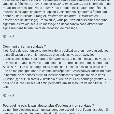
Une fois créée, vous pouvez cocher
Attacher ma signature
sur le formulaire de
rédaction de message. Vous pouvez aussi ajouter la signature par défaut à
tous vos messages en activant l’option « Attacher ma signature » à partir du
panneau de l’utilisateur (onglet
Préférences du forum --> Modifier les
préférences de message
). Par la suite, vous pourrez toujours empêcher une
signature d’être ajoutée à un message en décochant la case
Attacher ma
signature
dans le formulaire de rédaction de message.
Haut
Comment créer un sondage ?
Il est facile de créer un sondage, lors de la publication d’un nouveau sujet ou
la modification du premier message d’un sujet (si vous en avez les
permissions), cliquez sur l’onglet
Sondage
sous la partie message (si vous ne
le voyez pas, vous n’avez probablement pas le droit de créer des sondages).
Saisissez le titre du sondage et au moins deux options possibles, saisissez
une option par ligne dans le champ des réponses. Vous pouvez aussi indiquer
le nombre de réponses qu’un utilisateur peut choisir lors de son vote dans
« Option(s) par l’utilisateur », limiter la durée en jours du sondage (mettre « 0 »
pour une durée illimitée) et enfin permettre aux utilisateurs de modifier leur
vote.
Haut
Pourquoi ne puis-je pas ajouter plus d’options à mon sondage ?
Le nombre d’options maximum par sondage est défini par l’administrateur. Si
vous avez besoin d’indiquer plus d’options, contactez-le.