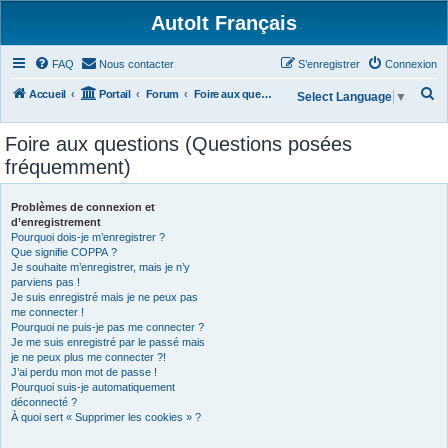
AutoIt Français
FAQ
Nous contacter
S’enregistrer
Connexion
R
Accueil
Portail
Forum
Foire aux questions (Questions posées fréquemment)
Select Language
▼
e
Foire aux questions (Questions posées
c
fréquemment)
h
e
Problèmes de connexion et
r
d’enregistrement
Pourquoi dois-je m’enregistrer ?
c
Que signifie COPPA ?
h
Je souhaite m’enregistrer, mais je n’y
parviens pas !
e
Je suis enregistré mais je ne peux pas
r
me connecter !
Pourquoi ne puis-je pas me connecter ?
Je me suis enregistré par le passé mais
je ne peux plus me connecter ?!
J’ai perdu mon mot de passe !
Pourquoi suis-je automatiquement
déconnecté ?
À quoi sert « Supprimer les cookies » ?