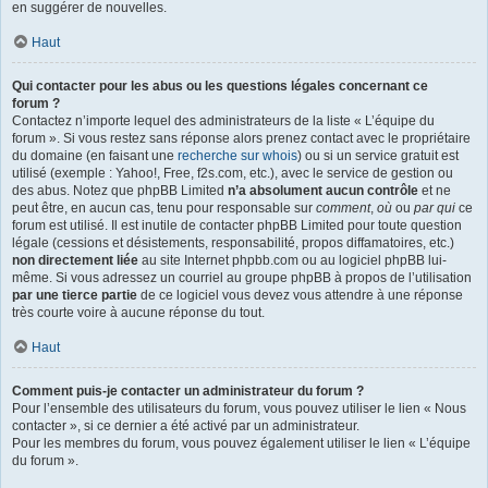
en suggérer de nouvelles.
Haut
Qui contacter pour les abus ou les questions légales concernant ce
forum ?
Contactez n’importe lequel des administrateurs de la liste « L’équipe du
forum ». Si vous restez sans réponse alors prenez contact avec le propriétaire
du domaine (en faisant une
recherche sur whois
) ou si un service gratuit est
utilisé (exemple : Yahoo!, Free, f2s.com, etc.), avec le service de gestion ou
des abus. Notez que phpBB Limited
n’a absolument aucun contrôle
et ne
peut être, en aucun cas, tenu pour responsable sur
comment
,
où
ou
par qui
ce
forum est utilisé. Il est inutile de contacter phpBB Limited pour toute question
légale (cessions et désistements, responsabilité, propos diffamatoires, etc.)
non directement liée
au site Internet phpbb.com ou au logiciel phpBB lui-
même. Si vous adressez un courriel au groupe phpBB à propos de l’utilisation
par une tierce partie
de ce logiciel vous devez vous attendre à une réponse
très courte voire à aucune réponse du tout.
Haut
Comment puis-je contacter un administrateur du forum ?
Pour l’ensemble des utilisateurs du forum, vous pouvez utiliser le lien « Nous
contacter », si ce dernier a été activé par un administrateur.
Pour les membres du forum, vous pouvez également utiliser le lien « L’équipe
du forum ».