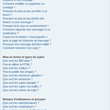
d’options à mon sondage ?
Comment modifier ou supprimer un
sondage ?
Pourquoi ne puis-je pas accéder à un
forum ?
Pourquoi ne puis-je pas joindre des
fichiers à mon message ?
Pourquoi ai-je reçu un avertissement ?
Comment rapporter des messages à un
modérateur ?
À quoi sert le bouton « Sauvegarder »
dans la page de rédaction de message ?
Pourquoi mon message doit être validé ?
Comment remonter mon sujet ?
Mise en forme et types de sujets
Que sont les BBCodes ?
Puis-je utiliser le HTML ?
Que sont les smileys ?
Puis-je publier des images ?
Que sont les annonces globales ?
Que sont les annonces ?
Que sont les sujets épinglés ?
Que sont les sujets verrouillés ?
Que sont les icônes de sujet ?
Niveaux d’utilisateurs et groupes
Que sont les administrateurs ?
Que sont les modérateurs ?