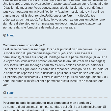
Une fois créée, vous pouvez cocher
Attacher ma signature
sur le formulaire de
rédaction de message. Vous pouvez aussi ajouter la signature par défaut à
tous vos messages en activant l’option « Attacher ma signature » à partir du
panneau de l’utilisateur (onglet
Préférences du forum --> Modifier les
préférences de message
). Par la suite, vous pourrez toujours empêcher une
signature d’être ajoutée à un message en décochant la case
Attacher ma
signature
dans le formulaire de rédaction de message.
Haut
Comment créer un sondage ?
Il est facile de créer un sondage, lors de la publication d’un nouveau sujet ou
la modification du premier message d’un sujet (si vous en avez les
permissions), cliquez sur l’onglet
Sondage
sous la partie message (si vous ne
le voyez pas, vous n’avez probablement pas le droit de créer des sondages).
Saisissez le titre du sondage et au moins deux options possibles, saisissez
une option par ligne dans le champ des réponses. Vous pouvez aussi indiquer
le nombre de réponses qu’un utilisateur peut choisir lors de son vote dans
« Option(s) par l’utilisateur », limiter la durée en jours du sondage (mettre « 0 »
pour une durée illimitée) et enfin permettre aux utilisateurs de modifier leur
vote.
Haut
Pourquoi ne puis-je pas ajouter plus d’options à mon sondage ?
Le nombre d’options maximum par sondage est défini par l’administrateur. Si
vous avez besoin d’indiquer plus d’options, contactez-le.