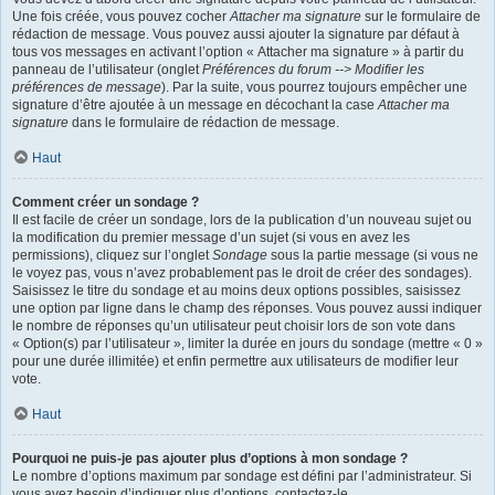
Une fois créée, vous pouvez cocher
Attacher ma signature
sur le formulaire de
rédaction de message. Vous pouvez aussi ajouter la signature par défaut à
tous vos messages en activant l’option « Attacher ma signature » à partir du
panneau de l’utilisateur (onglet
Préférences du forum --> Modifier les
préférences de message
). Par la suite, vous pourrez toujours empêcher une
signature d’être ajoutée à un message en décochant la case
Attacher ma
signature
dans le formulaire de rédaction de message.
Haut
Comment créer un sondage ?
Il est facile de créer un sondage, lors de la publication d’un nouveau sujet ou
la modification du premier message d’un sujet (si vous en avez les
permissions), cliquez sur l’onglet
Sondage
sous la partie message (si vous ne
le voyez pas, vous n’avez probablement pas le droit de créer des sondages).
Saisissez le titre du sondage et au moins deux options possibles, saisissez
une option par ligne dans le champ des réponses. Vous pouvez aussi indiquer
le nombre de réponses qu’un utilisateur peut choisir lors de son vote dans
« Option(s) par l’utilisateur », limiter la durée en jours du sondage (mettre « 0 »
pour une durée illimitée) et enfin permettre aux utilisateurs de modifier leur
vote.
Haut
Pourquoi ne puis-je pas ajouter plus d’options à mon sondage ?
Le nombre d’options maximum par sondage est défini par l’administrateur. Si
vous avez besoin d’indiquer plus d’options, contactez-le.