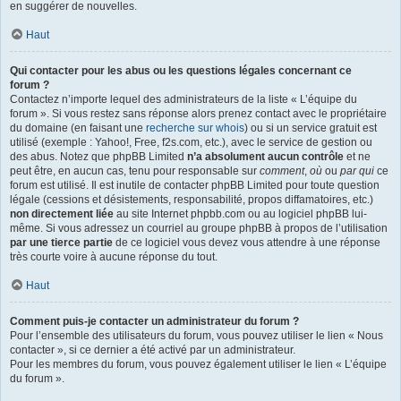
en suggérer de nouvelles.
Haut
Qui contacter pour les abus ou les questions légales concernant ce
forum ?
Contactez n’importe lequel des administrateurs de la liste « L’équipe du
forum ». Si vous restez sans réponse alors prenez contact avec le propriétaire
du domaine (en faisant une
recherche sur whois
) ou si un service gratuit est
utilisé (exemple : Yahoo!, Free, f2s.com, etc.), avec le service de gestion ou
des abus. Notez que phpBB Limited
n’a absolument aucun contrôle
et ne
peut être, en aucun cas, tenu pour responsable sur
comment
,
où
ou
par qui
ce
forum est utilisé. Il est inutile de contacter phpBB Limited pour toute question
légale (cessions et désistements, responsabilité, propos diffamatoires, etc.)
non directement liée
au site Internet phpbb.com ou au logiciel phpBB lui-
même. Si vous adressez un courriel au groupe phpBB à propos de l’utilisation
par une tierce partie
de ce logiciel vous devez vous attendre à une réponse
très courte voire à aucune réponse du tout.
Haut
Comment puis-je contacter un administrateur du forum ?
Pour l’ensemble des utilisateurs du forum, vous pouvez utiliser le lien « Nous
contacter », si ce dernier a été activé par un administrateur.
Pour les membres du forum, vous pouvez également utiliser le lien « L’équipe
du forum ».