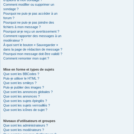
d’options à mon sondage ?
Comment modifier ou supprimer un
sondage ?
Pourquoi ne puis-je pas accéder à un
forum ?
Pourquoi ne puis-je pas joindre des
fichiers à mon message ?
Pourquoi ai-je reçu un avertissement ?
Comment rapporter des messages à un
modérateur ?
À quoi sert le bouton « Sauvegarder »
dans la page de rédaction de message ?
Pourquoi mon message doit être validé ?
Comment remonter mon sujet ?
Mise en forme et types de sujets
Que sont les BBCodes ?
Puis-je utiliser le HTML ?
Que sont les smileys ?
Puis-je publier des images ?
Que sont les annonces globales ?
Que sont les annonces ?
Que sont les sujets épinglés ?
Que sont les sujets verrouillés ?
Que sont les icônes de sujet ?
Niveaux d’utilisateurs et groupes
Que sont les administrateurs ?
Que sont les modérateurs ?