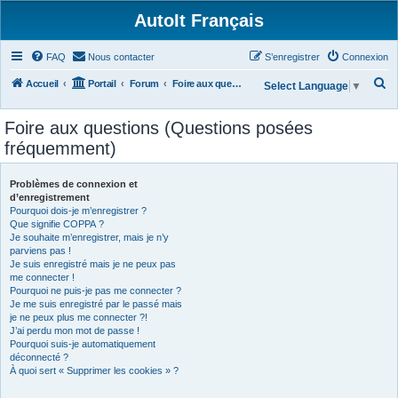
AutoIt Français
FAQ
Nous contacter
S’enregistrer
Connexion
R
Accueil
Portail
Forum
Foire aux questions (Questions posées fréquemment)
Select Language
▼
e
Foire aux questions (Questions posées
c
fréquemment)
h
e
Problèmes de connexion et
r
d’enregistrement
Pourquoi dois-je m’enregistrer ?
c
Que signifie COPPA ?
h
Je souhaite m’enregistrer, mais je n’y
parviens pas !
e
Je suis enregistré mais je ne peux pas
r
me connecter !
Pourquoi ne puis-je pas me connecter ?
Je me suis enregistré par le passé mais
je ne peux plus me connecter ?!
J’ai perdu mon mot de passe !
Pourquoi suis-je automatiquement
déconnecté ?
À quoi sert « Supprimer les cookies » ?