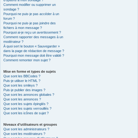
d’options à mon sondage ?
Comment modifier ou supprimer un
sondage ?
Pourquoi ne puis-je pas accéder à un
forum ?
Pourquoi ne puis-je pas joindre des
fichiers à mon message ?
Pourquoi ai-je reçu un avertissement ?
Comment rapporter des messages à un
modérateur ?
À quoi sert le bouton « Sauvegarder »
dans la page de rédaction de message ?
Pourquoi mon message doit être validé ?
Comment remonter mon sujet ?
Mise en forme et types de sujets
Que sont les BBCodes ?
Puis-je utiliser le HTML ?
Que sont les smileys ?
Puis-je publier des images ?
Que sont les annonces globales ?
Que sont les annonces ?
Que sont les sujets épinglés ?
Que sont les sujets verrouillés ?
Que sont les icônes de sujet ?
Niveaux d’utilisateurs et groupes
Que sont les administrateurs ?
Que sont les modérateurs ?