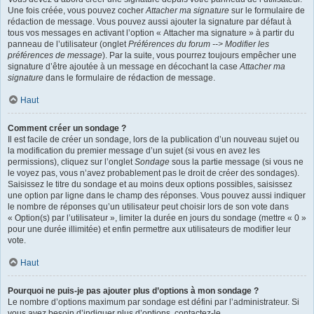
Une fois créée, vous pouvez cocher
Attacher ma signature
sur le formulaire de
rédaction de message. Vous pouvez aussi ajouter la signature par défaut à
tous vos messages en activant l’option « Attacher ma signature » à partir du
panneau de l’utilisateur (onglet
Préférences du forum --> Modifier les
préférences de message
). Par la suite, vous pourrez toujours empêcher une
signature d’être ajoutée à un message en décochant la case
Attacher ma
signature
dans le formulaire de rédaction de message.
Haut
Comment créer un sondage ?
Il est facile de créer un sondage, lors de la publication d’un nouveau sujet ou
la modification du premier message d’un sujet (si vous en avez les
permissions), cliquez sur l’onglet
Sondage
sous la partie message (si vous ne
le voyez pas, vous n’avez probablement pas le droit de créer des sondages).
Saisissez le titre du sondage et au moins deux options possibles, saisissez
une option par ligne dans le champ des réponses. Vous pouvez aussi indiquer
le nombre de réponses qu’un utilisateur peut choisir lors de son vote dans
« Option(s) par l’utilisateur », limiter la durée en jours du sondage (mettre « 0 »
pour une durée illimitée) et enfin permettre aux utilisateurs de modifier leur
vote.
Haut
Pourquoi ne puis-je pas ajouter plus d’options à mon sondage ?
Le nombre d’options maximum par sondage est défini par l’administrateur. Si
vous avez besoin d’indiquer plus d’options, contactez-le.