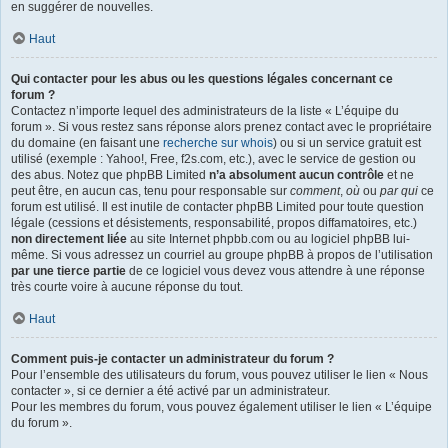
en suggérer de nouvelles.
Haut
Qui contacter pour les abus ou les questions légales concernant ce
forum ?
Contactez n’importe lequel des administrateurs de la liste « L’équipe du
forum ». Si vous restez sans réponse alors prenez contact avec le propriétaire
du domaine (en faisant une
recherche sur whois
) ou si un service gratuit est
utilisé (exemple : Yahoo!, Free, f2s.com, etc.), avec le service de gestion ou
des abus. Notez que phpBB Limited
n’a absolument aucun contrôle
et ne
peut être, en aucun cas, tenu pour responsable sur
comment
,
où
ou
par qui
ce
forum est utilisé. Il est inutile de contacter phpBB Limited pour toute question
légale (cessions et désistements, responsabilité, propos diffamatoires, etc.)
non directement liée
au site Internet phpbb.com ou au logiciel phpBB lui-
même. Si vous adressez un courriel au groupe phpBB à propos de l’utilisation
par une tierce partie
de ce logiciel vous devez vous attendre à une réponse
très courte voire à aucune réponse du tout.
Haut
Comment puis-je contacter un administrateur du forum ?
Pour l’ensemble des utilisateurs du forum, vous pouvez utiliser le lien « Nous
contacter », si ce dernier a été activé par un administrateur.
Pour les membres du forum, vous pouvez également utiliser le lien « L’équipe
du forum ».