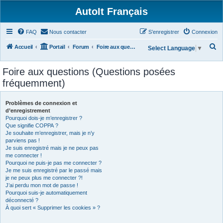
AutoIt Français
FAQ
Nous contacter
S’enregistrer
Connexion
R
Accueil
Portail
Forum
Foire aux questions (Questions posées fréquemment)
Select Language
▼
e
Foire aux questions (Questions posées
c
fréquemment)
h
e
Problèmes de connexion et
r
d’enregistrement
Pourquoi dois-je m’enregistrer ?
c
Que signifie COPPA ?
h
Je souhaite m’enregistrer, mais je n’y
parviens pas !
e
Je suis enregistré mais je ne peux pas
r
me connecter !
Pourquoi ne puis-je pas me connecter ?
Je me suis enregistré par le passé mais
je ne peux plus me connecter ?!
J’ai perdu mon mot de passe !
Pourquoi suis-je automatiquement
déconnecté ?
À quoi sert « Supprimer les cookies » ?