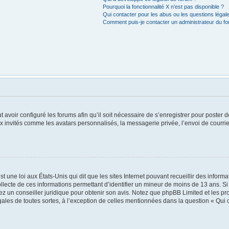
Pourquoi la fonctionnalité X n’est pas disponible ?
Qui contacter pour les abus ou les questions léga
Comment puis-je contacter un administrateur du f
t avoir configuré les forums afin qu’il soit nécessaire de s’enregistrer pour poster
x invités comme les avatars personnalisés, la messagerie privée, l’envoi de courri
t une loi aux États-Unis qui dit que les sites Internet pouvant recueillir des infor
ollecte de ces informations permettant d’identifier un mineur de moins de 13 ans. S
tez un conseiller juridique pour obtenir son avis. Notez que phpBB Limited et les pr
égales de toutes sortes, à l’exception de celles mentionnées dans la question « Qui