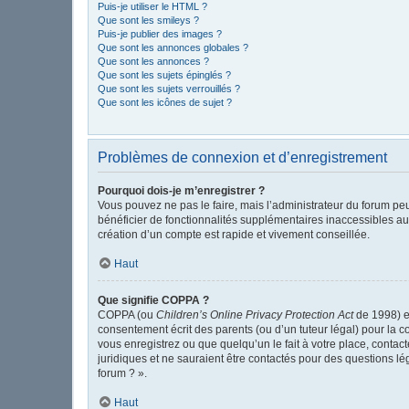
Puis-je utiliser le HTML ?
Que sont les smileys ?
Puis-je publier des images ?
Que sont les annonces globales ?
Que sont les annonces ?
Que sont les sujets épinglés ?
Que sont les sujets verrouillés ?
Que sont les icônes de sujet ?
Problèmes de connexion et d’enregistrement
Pourquoi dois-je m’enregistrer ?
Vous pouvez ne pas le faire, mais l’administrateur du forum peu
bénéficier de fonctionnalités supplémentaires inaccessibles au
création d’un compte est rapide et vivement conseillée.
Haut
Que signifie COPPA ?
COPPA (ou
Children’s Online Privacy Protection Act
de 1998) es
consentement écrit des parents (ou d’un tuteur légal) pour la c
vous enregistrez ou que quelqu’un le fait à votre place, contac
juridiques et ne sauraient être contactés pour des questions l
forum ? ».
Haut