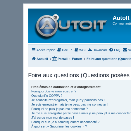
AutoIt
Communauté 
Accès rapide
Doc Fr
WiKi
Download
FAQ
No
Accueil
Portail
Forum
Foire aux questions (Quest
Foire aux questions (Questions posée
Problèmes de connexion et d’enregistrement
Pourquoi dois-je m’enregistrer ?
Que signifie COPPA ?
Je souhaite m’enregistrer, mais je n’y parviens pas !
Je suis enregistré mais je ne peux pas me connecter !
Pourquoi ne puis-je pas me connecter ?
Je me suis enregistré par le passé mais je ne peux plus me connecter
J’ai perdu mon mot de passe !
Pourquoi suis-je automatiquement déconnecté ?
À quoi sert « Supprimer les cookies » ?