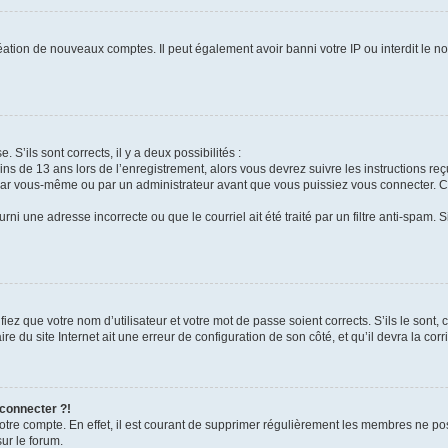
réation de nouveaux comptes. Il peut également avoir banni votre IP ou interdit le no
. S’ils sont corrects, il y a deux possibilités :
ins de 13 ans lors de l’enregistrement, alors vous devrez suivre les instructions r
par vous-même ou par un administrateur avant que vous puissiez vous connecter. Cet
rni une adresse incorrecte ou que le courriel ait été traité par un filtre anti-spam. 
iez que votre nom d’utilisateur et votre mot de passe soient corrects. S’ils le sont,
e du site Internet ait une erreur de configuration de son côté, et qu’il devra la corri
 connecter ?!
votre compte. En effet, il est courant de supprimer régulièrement les membres ne pos
sur le forum.