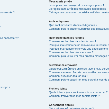
Messagerie privée
Je ne peux pas envoyer de messages privés !
Je reçois sans arrêt des messages indésirables !
 connectés ?
J’ai reçu un spam ou un courriel abusif d’un membr
Amis et ignorés
Que sont mes listes d’amis et d’ignorés ?
?
Comment puis-je ajouter/supprimer des utilisateurs 
Recherche dans les forums
e connecter !?
Comment rechercher dans les forums ?
Pourquoi ma recherche ne renvoie aucun résultat 
Pourquoi ma recherche renvoie une page blanche 
Comment rechercher des membres ?
Comment puis-je trouver mes propres messages et
Surveillance et favoris
Quelle est la différence entre les favoris et la surve
Comment mettre en favoris ou surveiller des sujets
Comment surveiller des forums ?
Comment puis-je supprimer mes surveillances de s
message ?
Fichiers joints
Quels fichiers joints sont autorisés sur ce forum ?
Comment trouver tous mes fichiers joints ?
Concernant phpBB
Qui a développé ce logiciel de forum ?