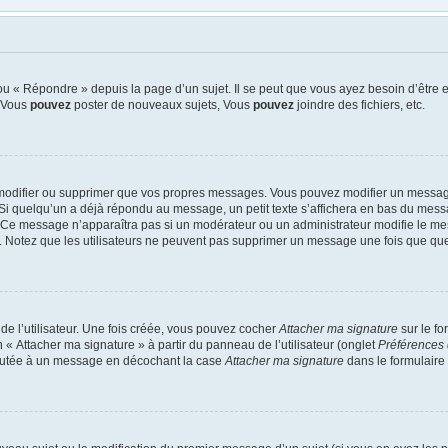
u « Répondre » depuis la page d’un sujet. Il se peut que vous ayez besoin d’être e
: Vous
pouvez
poster de nouveaux sujets, Vous
pouvez
joindre des fichiers, etc.
modifier ou supprimer que vos propres messages. Vous pouvez modifier un message
quelqu’un a déjà répondu au message, un petit texte s’affichera en bas du message 
n. Ce message n’apparaîtra pas si un modérateur ou un administrateur modifie le mes
ive. Notez que les utilisateurs ne peuvent pas supprimer un message une fois que qu
e l’utilisateur. Une fois créée, vous pouvez cocher
Attacher ma signature
sur le f
 « Attacher ma signature » à partir du panneau de l’utilisateur (onglet
Préférences 
joutée à un message en décochant la case
Attacher ma signature
dans le formulaire