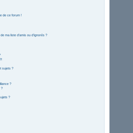
e de ce forum !
de ma liste d’amis ou d’ignorés ?
?
?!
 sujets ?
illance ?
 ?
ujets ?