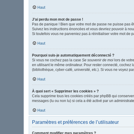
Haut
J’ai perdu mon mot de passe !
Pas de panique ! Bien que votre mot de passe ne puisse pas être
Suivez les instructions énoncées et vous devriez pouvoir à no
Si toutefois vous ne parveniez pas à réinitialiser votre mot de 
Haut
Pourquoi suis-je automatiquement déconnecté ?
Si vous ne cochez pas la case
Se souvenir de moi
lors de votr
en utilisant le même ordinateur. Pour rester connecté, cochez 
(bibliothèque, cyber-café, université, etc.). Si vous ne voyez pa
Haut
À quoi sert « Supprimer les cookies » ?
Cela supprime tous les cookies créés par phpBB qui conservent v
messages (lu ou non lu) si cela a été activé par un administr
Haut
Paramètres et préférences de l’utilisateur
Comment modifier mes paramètres ?