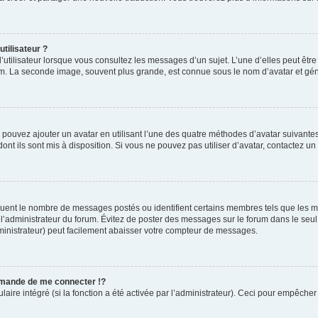
tilisateur ?
’utilisateur lorsque vous consultez les messages d’un sujet. L’une d’elles peut êtr
rum. La seconde image, souvent plus grande, est connue sous le nom d’avatar et 
s pouvez ajouter un avatar en utilisant l’une des quatre méthodes d’avatar suivantes 
ont ils sont mis à disposition. Si vous ne pouvez pas utiliser d’avatar, contactez un
diquent le nombre de messages postés ou identifient certains membres tels que les 
ar l’administrateur du forum. Évitez de poster des messages sur le forum dans le seu
ministrateur) peut facilement abaisser votre compteur de messages.
mande de me connecter !?
re intégré (si la fonction a été activée par l’administrateur). Ceci pour empêcher l’u