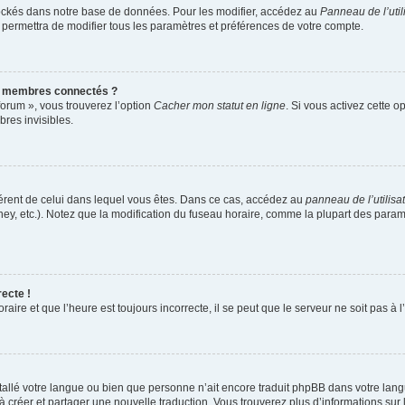
ockés dans notre base de données. Pour les modifier, accédez au
Panneau de l’util
 permettra de modifier tous les paramètres et préférences de votre compte.
s membres connectés ?
forum », vous trouverez l’option
Cacher mon statut en ligne
. Si vous activez cette o
res invisibles.
ifférent de celui dans lequel vous êtes. Dans ce cas, accédez au
panneau de l’utilisa
ney, etc.). Notez que la modification du fuseau horaire, comme la plupart des para
recte !
aire et que l’heure est toujours incorrecte, il se peut que le serveur ne soit pas à
installé votre langue ou bien que personne n’ait encore traduit phpBB dans votre l
s à créer et partager une nouvelle traduction. Vous trouverez plus d’informations sur 