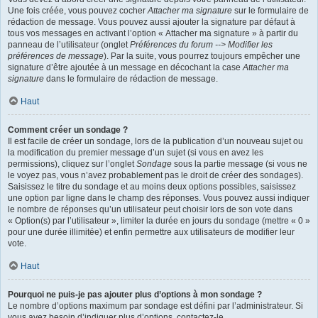
Une fois créée, vous pouvez cocher
Attacher ma signature
sur le formulaire de
rédaction de message. Vous pouvez aussi ajouter la signature par défaut à
tous vos messages en activant l’option « Attacher ma signature » à partir du
panneau de l’utilisateur (onglet
Préférences du forum --> Modifier les
préférences de message
). Par la suite, vous pourrez toujours empêcher une
signature d’être ajoutée à un message en décochant la case
Attacher ma
signature
dans le formulaire de rédaction de message.
Haut
Comment créer un sondage ?
Il est facile de créer un sondage, lors de la publication d’un nouveau sujet ou
la modification du premier message d’un sujet (si vous en avez les
permissions), cliquez sur l’onglet
Sondage
sous la partie message (si vous ne
le voyez pas, vous n’avez probablement pas le droit de créer des sondages).
Saisissez le titre du sondage et au moins deux options possibles, saisissez
une option par ligne dans le champ des réponses. Vous pouvez aussi indiquer
le nombre de réponses qu’un utilisateur peut choisir lors de son vote dans
« Option(s) par l’utilisateur », limiter la durée en jours du sondage (mettre « 0 »
pour une durée illimitée) et enfin permettre aux utilisateurs de modifier leur
vote.
Haut
Pourquoi ne puis-je pas ajouter plus d’options à mon sondage ?
Le nombre d’options maximum par sondage est défini par l’administrateur. Si
vous avez besoin d’indiquer plus d’options, contactez-le.