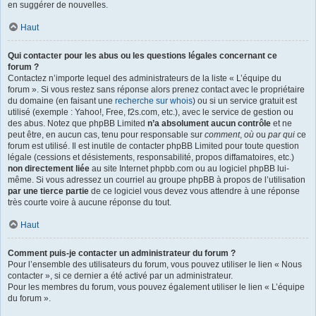
en suggérer de nouvelles.
Haut
Qui contacter pour les abus ou les questions légales concernant ce
forum ?
Contactez n’importe lequel des administrateurs de la liste « L’équipe du
forum ». Si vous restez sans réponse alors prenez contact avec le propriétaire
du domaine (en faisant une
recherche sur whois
) ou si un service gratuit est
utilisé (exemple : Yahoo!, Free, f2s.com, etc.), avec le service de gestion ou
des abus. Notez que phpBB Limited
n’a absolument aucun contrôle
et ne
peut être, en aucun cas, tenu pour responsable sur
comment
,
où
ou
par qui
ce
forum est utilisé. Il est inutile de contacter phpBB Limited pour toute question
légale (cessions et désistements, responsabilité, propos diffamatoires, etc.)
non directement liée
au site Internet phpbb.com ou au logiciel phpBB lui-
même. Si vous adressez un courriel au groupe phpBB à propos de l’utilisation
par une tierce partie
de ce logiciel vous devez vous attendre à une réponse
très courte voire à aucune réponse du tout.
Haut
Comment puis-je contacter un administrateur du forum ?
Pour l’ensemble des utilisateurs du forum, vous pouvez utiliser le lien « Nous
contacter », si ce dernier a été activé par un administrateur.
Pour les membres du forum, vous pouvez également utiliser le lien « L’équipe
du forum ».