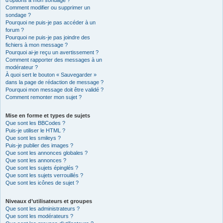
d’options à mon sondage ?
Comment modifier ou supprimer un
sondage ?
Pourquoi ne puis-je pas accéder à un
forum ?
Pourquoi ne puis-je pas joindre des
fichiers à mon message ?
Pourquoi ai-je reçu un avertissement ?
Comment rapporter des messages à un
modérateur ?
À quoi sert le bouton « Sauvegarder »
dans la page de rédaction de message ?
Pourquoi mon message doit être validé ?
Comment remonter mon sujet ?
Mise en forme et types de sujets
Que sont les BBCodes ?
Puis-je utiliser le HTML ?
Que sont les smileys ?
Puis-je publier des images ?
Que sont les annonces globales ?
Que sont les annonces ?
Que sont les sujets épinglés ?
Que sont les sujets verrouillés ?
Que sont les icônes de sujet ?
Niveaux d’utilisateurs et groupes
Que sont les administrateurs ?
Que sont les modérateurs ?