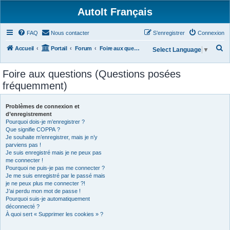
AutoIt Français
FAQ
Nous contacter
S’enregistrer
Connexion
R
Accueil
Portail
Forum
Foire aux questions (Questions posées fréquemment)
Select Language
▼
e
Foire aux questions (Questions posées
c
fréquemment)
h
e
Problèmes de connexion et
r
d’enregistrement
Pourquoi dois-je m’enregistrer ?
c
Que signifie COPPA ?
h
Je souhaite m’enregistrer, mais je n’y
parviens pas !
e
Je suis enregistré mais je ne peux pas
r
me connecter !
Pourquoi ne puis-je pas me connecter ?
Je me suis enregistré par le passé mais
je ne peux plus me connecter ?!
J’ai perdu mon mot de passe !
Pourquoi suis-je automatiquement
déconnecté ?
À quoi sert « Supprimer les cookies » ?