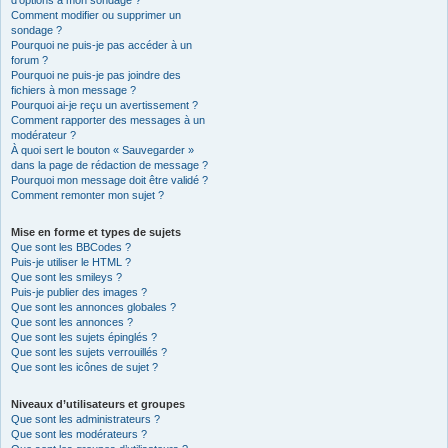
d’options à mon sondage ?
Comment modifier ou supprimer un
sondage ?
Pourquoi ne puis-je pas accéder à un
forum ?
Pourquoi ne puis-je pas joindre des
fichiers à mon message ?
Pourquoi ai-je reçu un avertissement ?
Comment rapporter des messages à un
modérateur ?
À quoi sert le bouton « Sauvegarder »
dans la page de rédaction de message ?
Pourquoi mon message doit être validé ?
Comment remonter mon sujet ?
Mise en forme et types de sujets
Que sont les BBCodes ?
Puis-je utiliser le HTML ?
Que sont les smileys ?
Puis-je publier des images ?
Que sont les annonces globales ?
Que sont les annonces ?
Que sont les sujets épinglés ?
Que sont les sujets verrouillés ?
Que sont les icônes de sujet ?
Niveaux d’utilisateurs et groupes
Que sont les administrateurs ?
Que sont les modérateurs ?