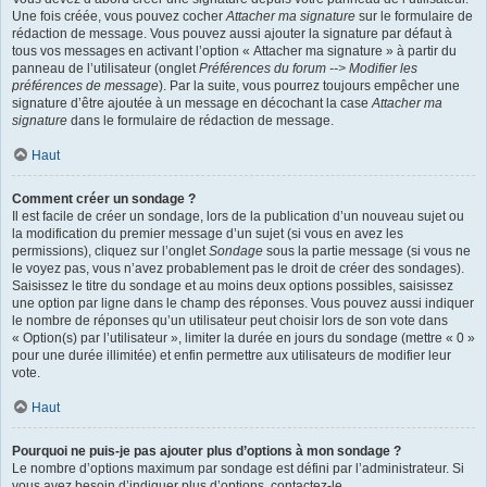
Une fois créée, vous pouvez cocher
Attacher ma signature
sur le formulaire de
rédaction de message. Vous pouvez aussi ajouter la signature par défaut à
tous vos messages en activant l’option « Attacher ma signature » à partir du
panneau de l’utilisateur (onglet
Préférences du forum --> Modifier les
préférences de message
). Par la suite, vous pourrez toujours empêcher une
signature d’être ajoutée à un message en décochant la case
Attacher ma
signature
dans le formulaire de rédaction de message.
Haut
Comment créer un sondage ?
Il est facile de créer un sondage, lors de la publication d’un nouveau sujet ou
la modification du premier message d’un sujet (si vous en avez les
permissions), cliquez sur l’onglet
Sondage
sous la partie message (si vous ne
le voyez pas, vous n’avez probablement pas le droit de créer des sondages).
Saisissez le titre du sondage et au moins deux options possibles, saisissez
une option par ligne dans le champ des réponses. Vous pouvez aussi indiquer
le nombre de réponses qu’un utilisateur peut choisir lors de son vote dans
« Option(s) par l’utilisateur », limiter la durée en jours du sondage (mettre « 0 »
pour une durée illimitée) et enfin permettre aux utilisateurs de modifier leur
vote.
Haut
Pourquoi ne puis-je pas ajouter plus d’options à mon sondage ?
Le nombre d’options maximum par sondage est défini par l’administrateur. Si
vous avez besoin d’indiquer plus d’options, contactez-le.