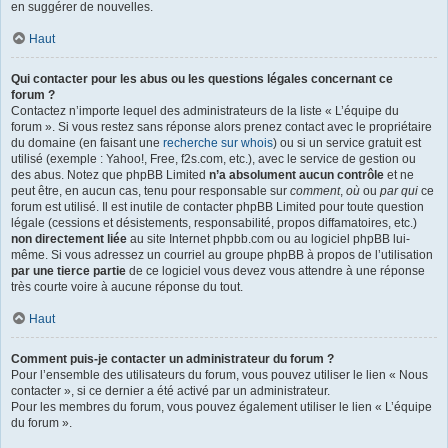
en suggérer de nouvelles.
Haut
Qui contacter pour les abus ou les questions légales concernant ce
forum ?
Contactez n’importe lequel des administrateurs de la liste « L’équipe du
forum ». Si vous restez sans réponse alors prenez contact avec le propriétaire
du domaine (en faisant une
recherche sur whois
) ou si un service gratuit est
utilisé (exemple : Yahoo!, Free, f2s.com, etc.), avec le service de gestion ou
des abus. Notez que phpBB Limited
n’a absolument aucun contrôle
et ne
peut être, en aucun cas, tenu pour responsable sur
comment
,
où
ou
par qui
ce
forum est utilisé. Il est inutile de contacter phpBB Limited pour toute question
légale (cessions et désistements, responsabilité, propos diffamatoires, etc.)
non directement liée
au site Internet phpbb.com ou au logiciel phpBB lui-
même. Si vous adressez un courriel au groupe phpBB à propos de l’utilisation
par une tierce partie
de ce logiciel vous devez vous attendre à une réponse
très courte voire à aucune réponse du tout.
Haut
Comment puis-je contacter un administrateur du forum ?
Pour l’ensemble des utilisateurs du forum, vous pouvez utiliser le lien « Nous
contacter », si ce dernier a été activé par un administrateur.
Pour les membres du forum, vous pouvez également utiliser le lien « L’équipe
du forum ».