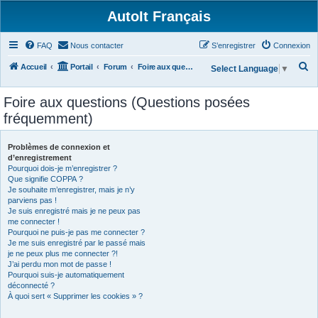
AutoIt Français
FAQ
Nous contacter
S’enregistrer
Connexion
R
Accueil
Portail
Forum
Foire aux questions (Questions posées fréquemment)
Select Language
▼
e
Foire aux questions (Questions posées
c
fréquemment)
h
e
Problèmes de connexion et
r
d’enregistrement
Pourquoi dois-je m’enregistrer ?
c
Que signifie COPPA ?
h
Je souhaite m’enregistrer, mais je n’y
parviens pas !
e
Je suis enregistré mais je ne peux pas
r
me connecter !
Pourquoi ne puis-je pas me connecter ?
Je me suis enregistré par le passé mais
je ne peux plus me connecter ?!
J’ai perdu mon mot de passe !
Pourquoi suis-je automatiquement
déconnecté ?
À quoi sert « Supprimer les cookies » ?