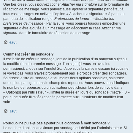
Une fois créée, vous pouvez cocher
Attacher ma signature
sur le formulaire de
rédaction de message. Vous pouvez aussi ajouter la signature par défaut à
tous vos messages en activant l’option « Attacher ma signature » à partir du
panneau de l’utilisateur (onglet
Préférences du forum --> Modifier les
préférences de message
). Par la suite, vous pourrez toujours empêcher une
signature d’être ajoutée à un message en décochant la case
Attacher ma
signature
dans le formulaire de rédaction de message.
Haut
Comment créer un sondage ?
Il est facile de créer un sondage, lors de la publication d’un nouveau sujet ou
la modification du premier message d’un sujet (si vous en avez les
permissions), cliquez sur l’onglet
Sondage
sous la partie message (si vous ne
le voyez pas, vous n’avez probablement pas le droit de créer des sondages).
Saisissez le titre du sondage et au moins deux options possibles, saisissez
une option par ligne dans le champ des réponses. Vous pouvez aussi indiquer
le nombre de réponses qu’un utilisateur peut choisir lors de son vote dans
« Option(s) par l’utilisateur », limiter la durée en jours du sondage (mettre « 0 »
pour une durée illimitée) et enfin permettre aux utilisateurs de modifier leur
vote.
Haut
Pourquoi ne puis-je pas ajouter plus d’options à mon sondage ?
Le nombre d’options maximum par sondage est défini par l’administrateur. Si
vous avez besoin d’indiquer plus d’options, contactez-le.