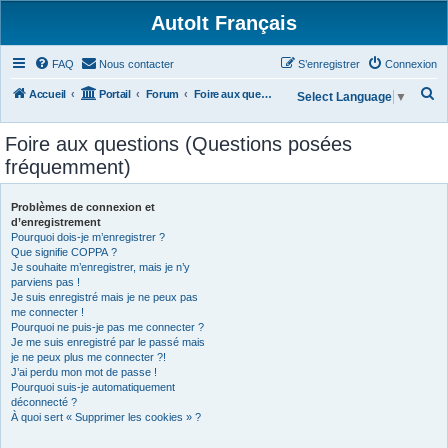
AutoIt Français
FAQ
Nous contacter
S’enregistrer
Connexion
R
Accueil
Portail
Forum
Foire aux questions (Questions posées fréquemment)
Select Language
▼
e
Foire aux questions (Questions posées
c
fréquemment)
h
e
Problèmes de connexion et
r
d’enregistrement
Pourquoi dois-je m’enregistrer ?
c
Que signifie COPPA ?
h
Je souhaite m’enregistrer, mais je n’y
parviens pas !
e
Je suis enregistré mais je ne peux pas
r
me connecter !
Pourquoi ne puis-je pas me connecter ?
Je me suis enregistré par le passé mais
je ne peux plus me connecter ?!
J’ai perdu mon mot de passe !
Pourquoi suis-je automatiquement
déconnecté ?
À quoi sert « Supprimer les cookies » ?