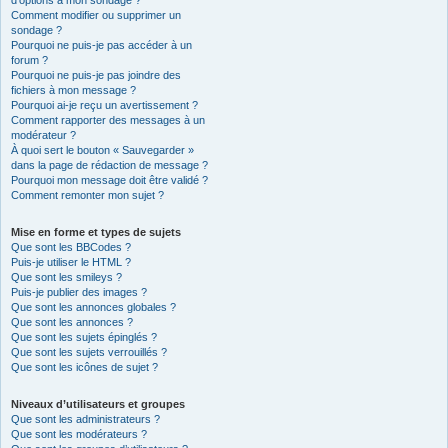
d’options à mon sondage ?
Comment modifier ou supprimer un
sondage ?
Pourquoi ne puis-je pas accéder à un
forum ?
Pourquoi ne puis-je pas joindre des
fichiers à mon message ?
Pourquoi ai-je reçu un avertissement ?
Comment rapporter des messages à un
modérateur ?
À quoi sert le bouton « Sauvegarder »
dans la page de rédaction de message ?
Pourquoi mon message doit être validé ?
Comment remonter mon sujet ?
Mise en forme et types de sujets
Que sont les BBCodes ?
Puis-je utiliser le HTML ?
Que sont les smileys ?
Puis-je publier des images ?
Que sont les annonces globales ?
Que sont les annonces ?
Que sont les sujets épinglés ?
Que sont les sujets verrouillés ?
Que sont les icônes de sujet ?
Niveaux d’utilisateurs et groupes
Que sont les administrateurs ?
Que sont les modérateurs ?