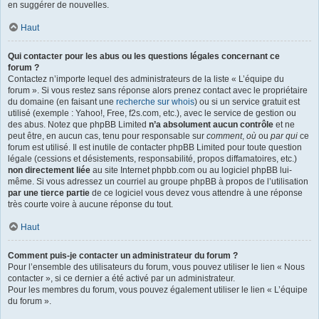
en suggérer de nouvelles.
Haut
Qui contacter pour les abus ou les questions légales concernant ce
forum ?
Contactez n’importe lequel des administrateurs de la liste « L’équipe du
forum ». Si vous restez sans réponse alors prenez contact avec le propriétaire
du domaine (en faisant une
recherche sur whois
) ou si un service gratuit est
utilisé (exemple : Yahoo!, Free, f2s.com, etc.), avec le service de gestion ou
des abus. Notez que phpBB Limited
n’a absolument aucun contrôle
et ne
peut être, en aucun cas, tenu pour responsable sur
comment
,
où
ou
par qui
ce
forum est utilisé. Il est inutile de contacter phpBB Limited pour toute question
légale (cessions et désistements, responsabilité, propos diffamatoires, etc.)
non directement liée
au site Internet phpbb.com ou au logiciel phpBB lui-
même. Si vous adressez un courriel au groupe phpBB à propos de l’utilisation
par une tierce partie
de ce logiciel vous devez vous attendre à une réponse
très courte voire à aucune réponse du tout.
Haut
Comment puis-je contacter un administrateur du forum ?
Pour l’ensemble des utilisateurs du forum, vous pouvez utiliser le lien « Nous
contacter », si ce dernier a été activé par un administrateur.
Pour les membres du forum, vous pouvez également utiliser le lien « L’équipe
du forum ».