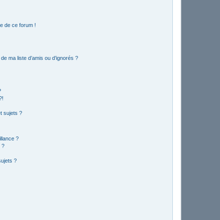
e de ce forum !
de ma liste d’amis ou d’ignorés ?
?
?!
 sujets ?
illance ?
 ?
ujets ?