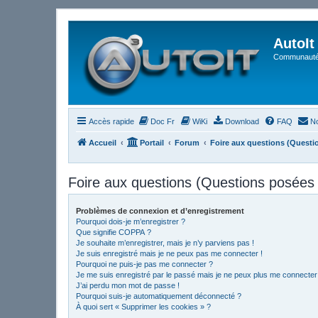
AutoIt
Communauté 
Accès rapide
Doc Fr
WiKi
Download
FAQ
No
Accueil
Portail
Forum
Foire aux questions (Quest
Foire aux questions (Questions posée
Problèmes de connexion et d’enregistrement
Pourquoi dois-je m’enregistrer ?
Que signifie COPPA ?
Je souhaite m’enregistrer, mais je n’y parviens pas !
Je suis enregistré mais je ne peux pas me connecter !
Pourquoi ne puis-je pas me connecter ?
Je me suis enregistré par le passé mais je ne peux plus me connecter
J’ai perdu mon mot de passe !
Pourquoi suis-je automatiquement déconnecté ?
À quoi sert « Supprimer les cookies » ?