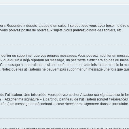
u « Répondre » depuis la page d’un sujet. Il se peut que vous ayez besoin d’être e
: Vous
pouvez
poster de nouveaux sujets, Vous
pouvez
joindre des fichiers, etc.
modifier ou supprimer que vos propres messages. Vous pouvez modifier un message
quelqu’un a déjà répondu au message, un petit texte s’affichera en bas du message 
n. Ce message n’apparaîtra pas si un modérateur ou un administrateur modifie le mes
ive. Notez que les utilisateurs ne peuvent pas supprimer un message une fois que qu
e l’utilisateur. Une fois créée, vous pouvez cocher
Attacher ma signature
sur le f
 « Attacher ma signature » à partir du panneau de l’utilisateur (onglet
Préférences 
joutée à un message en décochant la case
Attacher ma signature
dans le formulaire