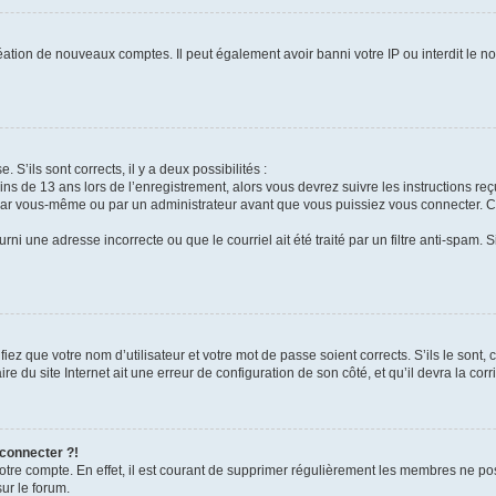
réation de nouveaux comptes. Il peut également avoir banni votre IP ou interdit le no
. S’ils sont corrects, il y a deux possibilités :
ins de 13 ans lors de l’enregistrement, alors vous devrez suivre les instructions r
par vous-même ou par un administrateur avant que vous puissiez vous connecter. Cet
rni une adresse incorrecte ou que le courriel ait été traité par un filtre anti-spam. 
iez que votre nom d’utilisateur et votre mot de passe soient corrects. S’ils le sont,
e du site Internet ait une erreur de configuration de son côté, et qu’il devra la corri
 connecter ?!
votre compte. En effet, il est courant de supprimer régulièrement les membres ne pos
sur le forum.