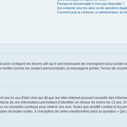
Pourquoi la fonctionnalité X n’est pas disponible ?
Qui contacter pour les abus ou les questions léga
Comment puis-je contacter un administrateur du f
t avoir configuré les forums afin qu’il soit nécessaire de s’enregistrer pour poster
x invités comme les avatars personnalisés, la messagerie privée, l’envoi de courri
t une loi aux États-Unis qui dit que les sites Internet pouvant recueillir des infor
ollecte de ces informations permettant d’identifier un mineur de moins de 13 ans. S
tez un conseiller juridique pour obtenir son avis. Notez que phpBB Limited et les pr
égales de toutes sortes, à l’exception de celles mentionnées dans la question « Qui