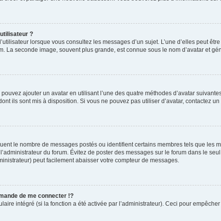
tilisateur ?
’utilisateur lorsque vous consultez les messages d’un sujet. L’une d’elles peut êtr
rum. La seconde image, souvent plus grande, est connue sous le nom d’avatar et 
s pouvez ajouter un avatar en utilisant l’une des quatre méthodes d’avatar suivantes 
ont ils sont mis à disposition. Si vous ne pouvez pas utiliser d’avatar, contactez un
diquent le nombre de messages postés ou identifient certains membres tels que les 
ar l’administrateur du forum. Évitez de poster des messages sur le forum dans le seu
ministrateur) peut facilement abaisser votre compteur de messages.
mande de me connecter !?
re intégré (si la fonction a été activée par l’administrateur). Ceci pour empêcher l’u