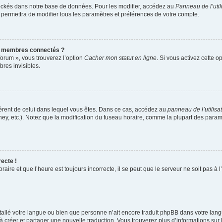
ockés dans notre base de données. Pour les modifier, accédez au
Panneau de l’util
 permettra de modifier tous les paramètres et préférences de votre compte.
s membres connectés ?
forum », vous trouverez l’option
Cacher mon statut en ligne
. Si vous activez cette o
res invisibles.
ifférent de celui dans lequel vous êtes. Dans ce cas, accédez au
panneau de l’utilisa
ney, etc.). Notez que la modification du fuseau horaire, comme la plupart des para
recte !
aire et que l’heure est toujours incorrecte, il se peut que le serveur ne soit pas à
installé votre langue ou bien que personne n’ait encore traduit phpBB dans votre l
s à créer et partager une nouvelle traduction. Vous trouverez plus d’informations sur 