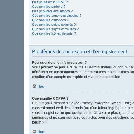
Puis-je utiliser le HTML ?
Que sont les smileys ?
Puis-je publier des images ?
Que sont les annonces globales ?
Que sont les annonces ?
Que sont les sujets épinglés ?
Que sont les sujets verrouillés ?
Que sont les icônes de sujet ?
Problèmes de connexion et d’enregistrement
Pourquoi dois-je m’enregistrer ?
Vous pouvez ne pas le faire, mais l’administrateur du forum peu
bénéficier de fonctionnalités supplémentaires inaccessibles au
création d’un compte est rapide et vivement conseillée.
Haut
Que signifie COPPA ?
COPPA (ou
Children’s Online Privacy Protection Act
de 1998) es
consentement écrit des parents (ou d’un tuteur légal) pour la c
vous enregistrez ou que quelqu’un le fait à votre place, contac
juridiques et ne sauraient être contactés pour des questions l
forum ? ».
Haut