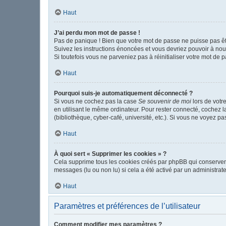
Haut
J’ai perdu mon mot de passe !
Pas de panique ! Bien que votre mot de passe ne puisse pas être
Suivez les instructions énoncées et vous devriez pouvoir à no
Si toutefois vous ne parveniez pas à réinitialiser votre mot de 
Haut
Pourquoi suis-je automatiquement déconnecté ?
Si vous ne cochez pas la case
Se souvenir de moi
lors de votr
en utilisant le même ordinateur. Pour rester connecté, cochez 
(bibliothèque, cyber-café, université, etc.). Si vous ne voyez pa
Haut
À quoi sert « Supprimer les cookies » ?
Cela supprime tous les cookies créés par phpBB qui conservent v
messages (lu ou non lu) si cela a été activé par un administr
Haut
Paramètres et préférences de l’utilisateur
Comment modifier mes paramètres ?