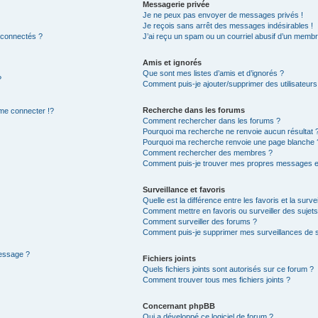
Messagerie privée
Je ne peux pas envoyer de messages privés !
Je reçois sans arrêt des messages indésirables !
 connectés ?
J’ai reçu un spam ou un courriel abusif d’un membr
Amis et ignorés
Que sont mes listes d’amis et d’ignorés ?
?
Comment puis-je ajouter/supprimer des utilisateurs 
Recherche dans les forums
e connecter !?
Comment rechercher dans les forums ?
Pourquoi ma recherche ne renvoie aucun résultat 
Pourquoi ma recherche renvoie une page blanche 
Comment rechercher des membres ?
Comment puis-je trouver mes propres messages et
Surveillance et favoris
Quelle est la différence entre les favoris et la surve
Comment mettre en favoris ou surveiller des sujets
Comment surveiller des forums ?
Comment puis-je supprimer mes surveillances de s
message ?
Fichiers joints
Quels fichiers joints sont autorisés sur ce forum ?
Comment trouver tous mes fichiers joints ?
Concernant phpBB
Qui a développé ce logiciel de forum ?