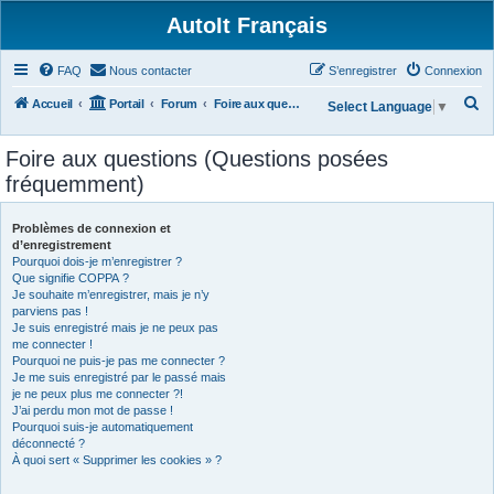
AutoIt Français
FAQ
Nous contacter
S’enregistrer
Connexion
R
Accueil
Portail
Forum
Foire aux questions (Questions posées fréquemment)
Select Language
▼
e
Foire aux questions (Questions posées
c
fréquemment)
h
e
Problèmes de connexion et
r
d’enregistrement
Pourquoi dois-je m’enregistrer ?
c
Que signifie COPPA ?
h
Je souhaite m’enregistrer, mais je n’y
parviens pas !
e
Je suis enregistré mais je ne peux pas
r
me connecter !
Pourquoi ne puis-je pas me connecter ?
Je me suis enregistré par le passé mais
je ne peux plus me connecter ?!
J’ai perdu mon mot de passe !
Pourquoi suis-je automatiquement
déconnecté ?
À quoi sert « Supprimer les cookies » ?