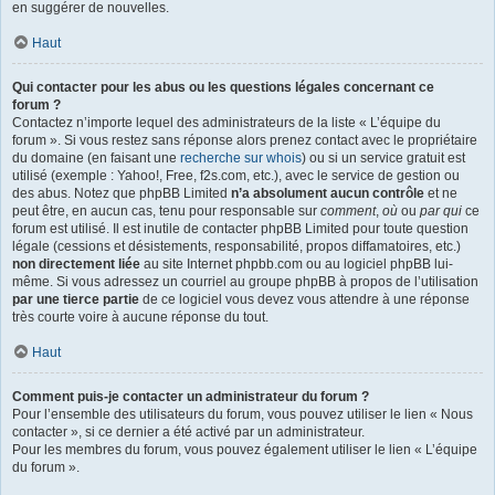
en suggérer de nouvelles.
Haut
Qui contacter pour les abus ou les questions légales concernant ce
forum ?
Contactez n’importe lequel des administrateurs de la liste « L’équipe du
forum ». Si vous restez sans réponse alors prenez contact avec le propriétaire
du domaine (en faisant une
recherche sur whois
) ou si un service gratuit est
utilisé (exemple : Yahoo!, Free, f2s.com, etc.), avec le service de gestion ou
des abus. Notez que phpBB Limited
n’a absolument aucun contrôle
et ne
peut être, en aucun cas, tenu pour responsable sur
comment
,
où
ou
par qui
ce
forum est utilisé. Il est inutile de contacter phpBB Limited pour toute question
légale (cessions et désistements, responsabilité, propos diffamatoires, etc.)
non directement liée
au site Internet phpbb.com ou au logiciel phpBB lui-
même. Si vous adressez un courriel au groupe phpBB à propos de l’utilisation
par une tierce partie
de ce logiciel vous devez vous attendre à une réponse
très courte voire à aucune réponse du tout.
Haut
Comment puis-je contacter un administrateur du forum ?
Pour l’ensemble des utilisateurs du forum, vous pouvez utiliser le lien « Nous
contacter », si ce dernier a été activé par un administrateur.
Pour les membres du forum, vous pouvez également utiliser le lien « L’équipe
du forum ».