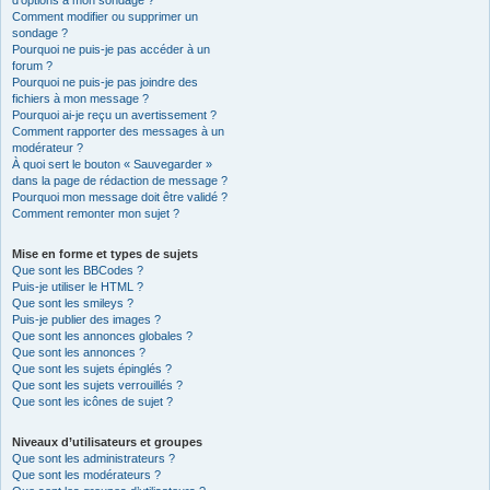
d’options à mon sondage ?
Comment modifier ou supprimer un
sondage ?
Pourquoi ne puis-je pas accéder à un
forum ?
Pourquoi ne puis-je pas joindre des
fichiers à mon message ?
Pourquoi ai-je reçu un avertissement ?
Comment rapporter des messages à un
modérateur ?
À quoi sert le bouton « Sauvegarder »
dans la page de rédaction de message ?
Pourquoi mon message doit être validé ?
Comment remonter mon sujet ?
Mise en forme et types de sujets
Que sont les BBCodes ?
Puis-je utiliser le HTML ?
Que sont les smileys ?
Puis-je publier des images ?
Que sont les annonces globales ?
Que sont les annonces ?
Que sont les sujets épinglés ?
Que sont les sujets verrouillés ?
Que sont les icônes de sujet ?
Niveaux d’utilisateurs et groupes
Que sont les administrateurs ?
Que sont les modérateurs ?