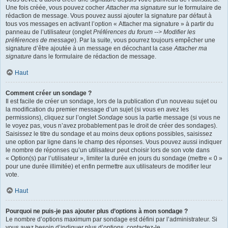
Une fois créée, vous pouvez cocher
Attacher ma signature
sur le formulaire de
rédaction de message. Vous pouvez aussi ajouter la signature par défaut à
tous vos messages en activant l’option « Attacher ma signature » à partir du
panneau de l’utilisateur (onglet
Préférences du forum --> Modifier les
préférences de message
). Par la suite, vous pourrez toujours empêcher une
signature d’être ajoutée à un message en décochant la case
Attacher ma
signature
dans le formulaire de rédaction de message.
Haut
Comment créer un sondage ?
Il est facile de créer un sondage, lors de la publication d’un nouveau sujet ou
la modification du premier message d’un sujet (si vous en avez les
permissions), cliquez sur l’onglet
Sondage
sous la partie message (si vous ne
le voyez pas, vous n’avez probablement pas le droit de créer des sondages).
Saisissez le titre du sondage et au moins deux options possibles, saisissez
une option par ligne dans le champ des réponses. Vous pouvez aussi indiquer
le nombre de réponses qu’un utilisateur peut choisir lors de son vote dans
« Option(s) par l’utilisateur », limiter la durée en jours du sondage (mettre « 0 »
pour une durée illimitée) et enfin permettre aux utilisateurs de modifier leur
vote.
Haut
Pourquoi ne puis-je pas ajouter plus d’options à mon sondage ?
Le nombre d’options maximum par sondage est défini par l’administrateur. Si
vous avez besoin d’indiquer plus d’options, contactez-le.