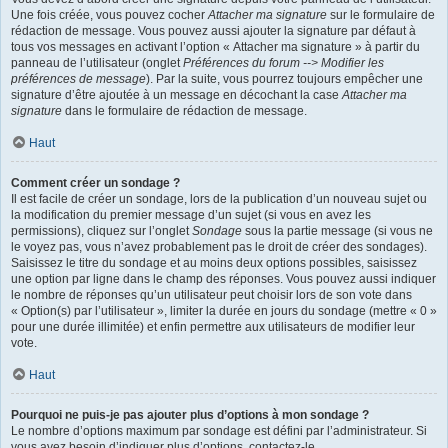
Une fois créée, vous pouvez cocher
Attacher ma signature
sur le formulaire de
rédaction de message. Vous pouvez aussi ajouter la signature par défaut à
tous vos messages en activant l’option « Attacher ma signature » à partir du
panneau de l’utilisateur (onglet
Préférences du forum --> Modifier les
préférences de message
). Par la suite, vous pourrez toujours empêcher une
signature d’être ajoutée à un message en décochant la case
Attacher ma
signature
dans le formulaire de rédaction de message.
Haut
Comment créer un sondage ?
Il est facile de créer un sondage, lors de la publication d’un nouveau sujet ou
la modification du premier message d’un sujet (si vous en avez les
permissions), cliquez sur l’onglet
Sondage
sous la partie message (si vous ne
le voyez pas, vous n’avez probablement pas le droit de créer des sondages).
Saisissez le titre du sondage et au moins deux options possibles, saisissez
une option par ligne dans le champ des réponses. Vous pouvez aussi indiquer
le nombre de réponses qu’un utilisateur peut choisir lors de son vote dans
« Option(s) par l’utilisateur », limiter la durée en jours du sondage (mettre « 0 »
pour une durée illimitée) et enfin permettre aux utilisateurs de modifier leur
vote.
Haut
Pourquoi ne puis-je pas ajouter plus d’options à mon sondage ?
Le nombre d’options maximum par sondage est défini par l’administrateur. Si
vous avez besoin d’indiquer plus d’options, contactez-le.