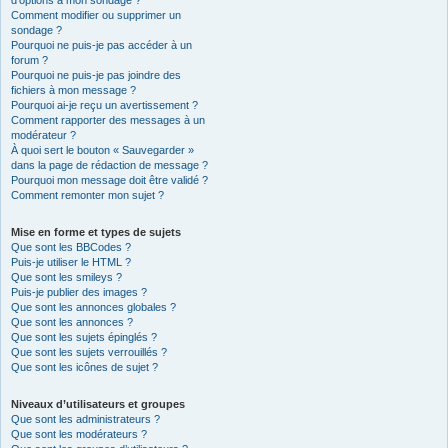
d’options à mon sondage ?
Comment modifier ou supprimer un
sondage ?
Pourquoi ne puis-je pas accéder à un
forum ?
Pourquoi ne puis-je pas joindre des
fichiers à mon message ?
Pourquoi ai-je reçu un avertissement ?
Comment rapporter des messages à un
modérateur ?
À quoi sert le bouton « Sauvegarder »
dans la page de rédaction de message ?
Pourquoi mon message doit être validé ?
Comment remonter mon sujet ?
Mise en forme et types de sujets
Que sont les BBCodes ?
Puis-je utiliser le HTML ?
Que sont les smileys ?
Puis-je publier des images ?
Que sont les annonces globales ?
Que sont les annonces ?
Que sont les sujets épinglés ?
Que sont les sujets verrouillés ?
Que sont les icônes de sujet ?
Niveaux d’utilisateurs et groupes
Que sont les administrateurs ?
Que sont les modérateurs ?