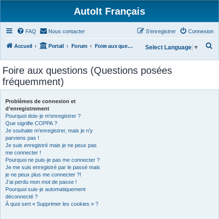
AutoIt Français
FAQ
Nous contacter
S’enregistrer
Connexion
R
Accueil
Portail
Forum
Foire aux questions (Questions posées fréquemment)
Select Language
▼
e
Foire aux questions (Questions posées
c
fréquemment)
h
e
Problèmes de connexion et
r
d’enregistrement
Pourquoi dois-je m’enregistrer ?
c
Que signifie COPPA ?
h
Je souhaite m’enregistrer, mais je n’y
parviens pas !
e
Je suis enregistré mais je ne peux pas
r
me connecter !
Pourquoi ne puis-je pas me connecter ?
Je me suis enregistré par le passé mais
je ne peux plus me connecter ?!
J’ai perdu mon mot de passe !
Pourquoi suis-je automatiquement
déconnecté ?
À quoi sert « Supprimer les cookies » ?