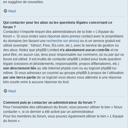
en suggérer de nouvelles.
Haut
Qui contacter pour les abus ou les questions légales concernant ce
forum ?
Contactez n’importe lequel des administrateurs de la liste « L’équipe du
forum ». Si vous restez sans réponse alors prenez contact avec le propriétaire
du domaine (en faisant une
recherche sur whois
) ou si un service gratuit est
utilisé (exemple : Yahoo!, Free, f2s.com, etc.), avec le service de gestion ou
des abus. Notez que phpBB Limited
n’a absolument aucun contrôle
et ne
peut être, en aucun cas, tenu pour responsable sur
comment
,
où
ou
par qui
ce
forum est utilisé. Il est inutile de contacter phpBB Limited pour toute question
légale (cessions et désistements, responsabilité, propos diffamatoires, etc.)
non directement liée
au site Internet phpbb.com ou au logiciel phpBB lui-
même. Si vous adressez un courriel au groupe phpBB à propos de l’utilisation
par une tierce partie
de ce logiciel vous devez vous attendre à une réponse
très courte voire à aucune réponse du tout.
Haut
Comment puis-je contacter un administrateur du forum ?
Pour l’ensemble des utilisateurs du forum, vous pouvez utiliser le lien « Nous
contacter », si ce dernier a été activé par un administrateur.
Pour les membres du forum, vous pouvez également utiliser le lien « L’équipe
du forum ».