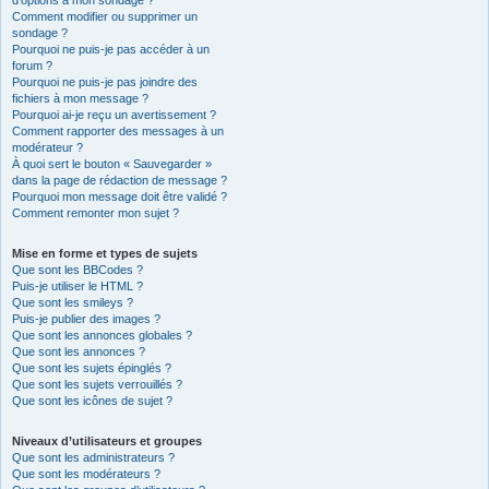
d’options à mon sondage ?
Comment modifier ou supprimer un
sondage ?
Pourquoi ne puis-je pas accéder à un
forum ?
Pourquoi ne puis-je pas joindre des
fichiers à mon message ?
Pourquoi ai-je reçu un avertissement ?
Comment rapporter des messages à un
modérateur ?
À quoi sert le bouton « Sauvegarder »
dans la page de rédaction de message ?
Pourquoi mon message doit être validé ?
Comment remonter mon sujet ?
Mise en forme et types de sujets
Que sont les BBCodes ?
Puis-je utiliser le HTML ?
Que sont les smileys ?
Puis-je publier des images ?
Que sont les annonces globales ?
Que sont les annonces ?
Que sont les sujets épinglés ?
Que sont les sujets verrouillés ?
Que sont les icônes de sujet ?
Niveaux d’utilisateurs et groupes
Que sont les administrateurs ?
Que sont les modérateurs ?