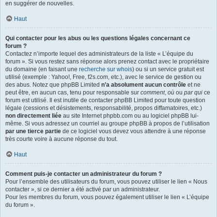
en suggérer de nouvelles.
Haut
Qui contacter pour les abus ou les questions légales concernant ce
forum ?
Contactez n’importe lequel des administrateurs de la liste « L’équipe du
forum ». Si vous restez sans réponse alors prenez contact avec le propriétaire
du domaine (en faisant une
recherche sur whois
) ou si un service gratuit est
utilisé (exemple : Yahoo!, Free, f2s.com, etc.), avec le service de gestion ou
des abus. Notez que phpBB Limited
n’a absolument aucun contrôle
et ne
peut être, en aucun cas, tenu pour responsable sur
comment
,
où
ou
par qui
ce
forum est utilisé. Il est inutile de contacter phpBB Limited pour toute question
légale (cessions et désistements, responsabilité, propos diffamatoires, etc.)
non directement liée
au site Internet phpbb.com ou au logiciel phpBB lui-
même. Si vous adressez un courriel au groupe phpBB à propos de l’utilisation
par une tierce partie
de ce logiciel vous devez vous attendre à une réponse
très courte voire à aucune réponse du tout.
Haut
Comment puis-je contacter un administrateur du forum ?
Pour l’ensemble des utilisateurs du forum, vous pouvez utiliser le lien « Nous
contacter », si ce dernier a été activé par un administrateur.
Pour les membres du forum, vous pouvez également utiliser le lien « L’équipe
du forum ».