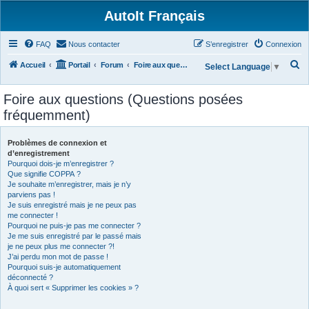
AutoIt Français
FAQ
Nous contacter
S’enregistrer
Connexion
R
Accueil
Portail
Forum
Foire aux questions (Questions posées fréquemment)
Select Language
▼
e
Foire aux questions (Questions posées
c
fréquemment)
h
e
Problèmes de connexion et
r
d’enregistrement
Pourquoi dois-je m’enregistrer ?
c
Que signifie COPPA ?
h
Je souhaite m’enregistrer, mais je n’y
parviens pas !
e
Je suis enregistré mais je ne peux pas
r
me connecter !
Pourquoi ne puis-je pas me connecter ?
Je me suis enregistré par le passé mais
je ne peux plus me connecter ?!
J’ai perdu mon mot de passe !
Pourquoi suis-je automatiquement
déconnecté ?
À quoi sert « Supprimer les cookies » ?