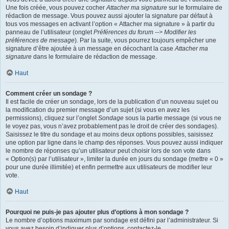
Une fois créée, vous pouvez cocher
Attacher ma signature
sur le formulaire de
rédaction de message. Vous pouvez aussi ajouter la signature par défaut à
tous vos messages en activant l’option « Attacher ma signature » à partir du
panneau de l’utilisateur (onglet
Préférences du forum --> Modifier les
préférences de message
). Par la suite, vous pourrez toujours empêcher une
signature d’être ajoutée à un message en décochant la case
Attacher ma
signature
dans le formulaire de rédaction de message.
Haut
Comment créer un sondage ?
Il est facile de créer un sondage, lors de la publication d’un nouveau sujet ou
la modification du premier message d’un sujet (si vous en avez les
permissions), cliquez sur l’onglet
Sondage
sous la partie message (si vous ne
le voyez pas, vous n’avez probablement pas le droit de créer des sondages).
Saisissez le titre du sondage et au moins deux options possibles, saisissez
une option par ligne dans le champ des réponses. Vous pouvez aussi indiquer
le nombre de réponses qu’un utilisateur peut choisir lors de son vote dans
« Option(s) par l’utilisateur », limiter la durée en jours du sondage (mettre « 0 »
pour une durée illimitée) et enfin permettre aux utilisateurs de modifier leur
vote.
Haut
Pourquoi ne puis-je pas ajouter plus d’options à mon sondage ?
Le nombre d’options maximum par sondage est défini par l’administrateur. Si
vous avez besoin d’indiquer plus d’options, contactez-le.