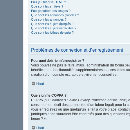
Puis-je utiliser le HTML ?
Que sont les smileys ?
Puis-je publier des images ?
Que sont les annonces globales ?
Que sont les annonces ?
Que sont les sujets épinglés ?
Que sont les sujets verrouillés ?
Que sont les icônes de sujet ?
Problèmes de connexion et d’enregistrement
Pourquoi dois-je m’enregistrer ?
Vous pouvez ne pas le faire, mais l’administrateur du forum peu
bénéficier de fonctionnalités supplémentaires inaccessibles au
création d’un compte est rapide et vivement conseillée.
Haut
Que signifie COPPA ?
COPPA (ou
Children’s Online Privacy Protection Act
de 1998) es
consentement écrit des parents (ou d’un tuteur légal) pour la c
vous enregistrez ou que quelqu’un le fait à votre place, contac
juridiques et ne sauraient être contactés pour des questions l
forum ? ».
Haut