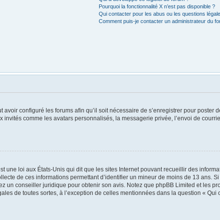
Pourquoi la fonctionnalité X n’est pas disponible ?
Qui contacter pour les abus ou les questions léga
Comment puis-je contacter un administrateur du f
t avoir configuré les forums afin qu’il soit nécessaire de s’enregistrer pour poster
x invités comme les avatars personnalisés, la messagerie privée, l’envoi de courri
t une loi aux États-Unis qui dit que les sites Internet pouvant recueillir des infor
ollecte de ces informations permettant d’identifier un mineur de moins de 13 ans. S
tez un conseiller juridique pour obtenir son avis. Notez que phpBB Limited et les pr
égales de toutes sortes, à l’exception de celles mentionnées dans la question « Qui