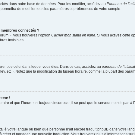
ockés dans notre base de données. Pour les modifier, accédez au
Panneau de l’util
 permettra de modifier tous les paramètres et préférences de votre compte.
s membres connectés ?
forum », vous trouverez l’option
Cacher mon statut en ligne
. Si vous activez cette o
res invisibles.
ifférent de celui dans lequel vous êtes. Dans ce cas, accédez au
panneau de l’utilisa
ney, etc.). Notez que la modification du fuseau horaire, comme la plupart des para
recte !
aire et que l’heure est toujours incorrecte, il se peut que le serveur ne soit pas à
installé votre langue ou bien que personne n’ait encore traduit phpBB dans votre l
s à créer et partager une nouvelle traduction. Vous trouverez plus d’informations sur 