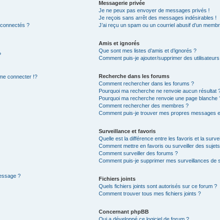
Messagerie privée
Je ne peux pas envoyer de messages privés !
Je reçois sans arrêt des messages indésirables !
 connectés ?
J’ai reçu un spam ou un courriel abusif d’un membr
Amis et ignorés
Que sont mes listes d’amis et d’ignorés ?
?
Comment puis-je ajouter/supprimer des utilisateurs 
Recherche dans les forums
e connecter !?
Comment rechercher dans les forums ?
Pourquoi ma recherche ne renvoie aucun résultat 
Pourquoi ma recherche renvoie une page blanche 
Comment rechercher des membres ?
Comment puis-je trouver mes propres messages et
Surveillance et favoris
Quelle est la différence entre les favoris et la surve
Comment mettre en favoris ou surveiller des sujets
Comment surveiller des forums ?
Comment puis-je supprimer mes surveillances de s
message ?
Fichiers joints
Quels fichiers joints sont autorisés sur ce forum ?
Comment trouver tous mes fichiers joints ?
Concernant phpBB
Qui a développé ce logiciel de forum ?