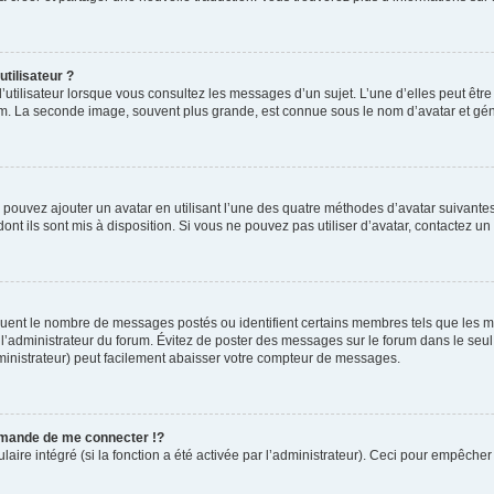
tilisateur ?
’utilisateur lorsque vous consultez les messages d’un sujet. L’une d’elles peut êtr
rum. La seconde image, souvent plus grande, est connue sous le nom d’avatar et 
s pouvez ajouter un avatar en utilisant l’une des quatre méthodes d’avatar suivantes 
ont ils sont mis à disposition. Si vous ne pouvez pas utiliser d’avatar, contactez un
diquent le nombre de messages postés ou identifient certains membres tels que les 
ar l’administrateur du forum. Évitez de poster des messages sur le forum dans le seu
ministrateur) peut facilement abaisser votre compteur de messages.
mande de me connecter !?
re intégré (si la fonction a été activée par l’administrateur). Ceci pour empêcher l’u