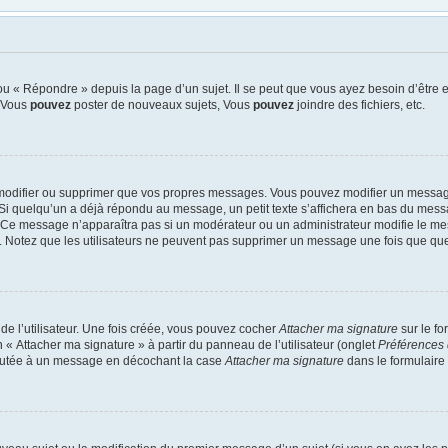
u « Répondre » depuis la page d’un sujet. Il se peut que vous ayez besoin d’être e
: Vous
pouvez
poster de nouveaux sujets, Vous
pouvez
joindre des fichiers, etc.
modifier ou supprimer que vos propres messages. Vous pouvez modifier un message
quelqu’un a déjà répondu au message, un petit texte s’affichera en bas du message 
n. Ce message n’apparaîtra pas si un modérateur ou un administrateur modifie le mes
ive. Notez que les utilisateurs ne peuvent pas supprimer un message une fois que qu
e l’utilisateur. Une fois créée, vous pouvez cocher
Attacher ma signature
sur le f
 « Attacher ma signature » à partir du panneau de l’utilisateur (onglet
Préférences 
joutée à un message en décochant la case
Attacher ma signature
dans le formulaire