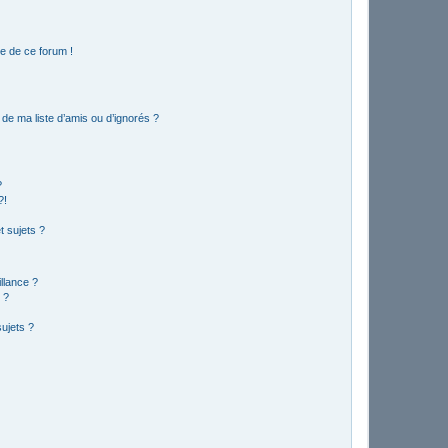
e de ce forum !
de ma liste d’amis ou d’ignorés ?
?
?!
 sujets ?
illance ?
 ?
ujets ?