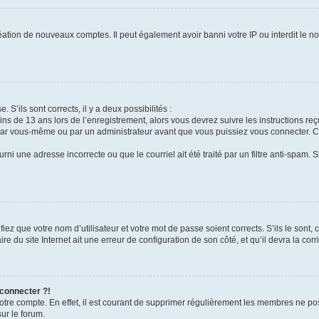
réation de nouveaux comptes. Il peut également avoir banni votre IP ou interdit le no
. S’ils sont corrects, il y a deux possibilités :
ins de 13 ans lors de l’enregistrement, alors vous devrez suivre les instructions r
par vous-même ou par un administrateur avant que vous puissiez vous connecter. Cet
rni une adresse incorrecte ou que le courriel ait été traité par un filtre anti-spam. 
iez que votre nom d’utilisateur et votre mot de passe soient corrects. S’ils le sont,
e du site Internet ait une erreur de configuration de son côté, et qu’il devra la corri
 connecter ?!
votre compte. En effet, il est courant de supprimer régulièrement les membres ne pos
sur le forum.