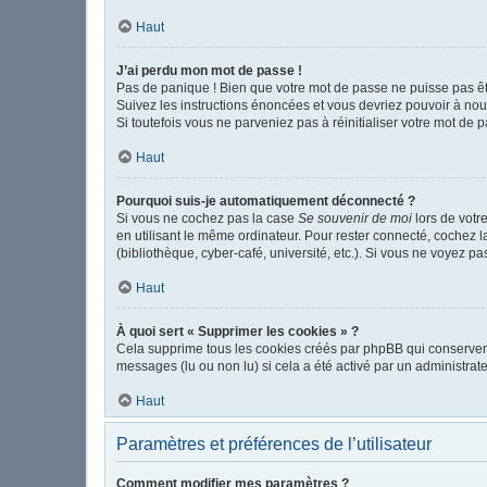
Haut
J’ai perdu mon mot de passe !
Pas de panique ! Bien que votre mot de passe ne puisse pas être
Suivez les instructions énoncées et vous devriez pouvoir à no
Si toutefois vous ne parveniez pas à réinitialiser votre mot de 
Haut
Pourquoi suis-je automatiquement déconnecté ?
Si vous ne cochez pas la case
Se souvenir de moi
lors de votr
en utilisant le même ordinateur. Pour rester connecté, cochez 
(bibliothèque, cyber-café, université, etc.). Si vous ne voyez pa
Haut
À quoi sert « Supprimer les cookies » ?
Cela supprime tous les cookies créés par phpBB qui conservent v
messages (lu ou non lu) si cela a été activé par un administr
Haut
Paramètres et préférences de l’utilisateur
Comment modifier mes paramètres ?