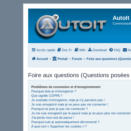
AutoIt
Communauté 
Accès rapide
Doc Fr
WiKi
Download
FAQ
No
Accueil
Portail
Forum
Foire aux questions (Quest
Foire aux questions (Questions posée
Problèmes de connexion et d’enregistrement
Pourquoi dois-je m’enregistrer ?
Que signifie COPPA ?
Je souhaite m’enregistrer, mais je n’y parviens pas !
Je suis enregistré mais je ne peux pas me connecter !
Pourquoi ne puis-je pas me connecter ?
Je me suis enregistré par le passé mais je ne peux plus me connecter
J’ai perdu mon mot de passe !
Pourquoi suis-je automatiquement déconnecté ?
À quoi sert « Supprimer les cookies » ?