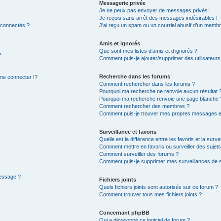
Messagerie privée
Je ne peux pas envoyer de messages privés !
Je reçois sans arrêt des messages indésirables !
 connectés ?
J’ai reçu un spam ou un courriel abusif d’un membr
Amis et ignorés
Que sont mes listes d’amis et d’ignorés ?
?
Comment puis-je ajouter/supprimer des utilisateurs 
Recherche dans les forums
e connecter !?
Comment rechercher dans les forums ?
Pourquoi ma recherche ne renvoie aucun résultat 
Pourquoi ma recherche renvoie une page blanche 
Comment rechercher des membres ?
Comment puis-je trouver mes propres messages et
Surveillance et favoris
Quelle est la différence entre les favoris et la surve
Comment mettre en favoris ou surveiller des sujets
Comment surveiller des forums ?
Comment puis-je supprimer mes surveillances de s
message ?
Fichiers joints
Quels fichiers joints sont autorisés sur ce forum ?
Comment trouver tous mes fichiers joints ?
Concernant phpBB
Qui a développé ce logiciel de forum ?