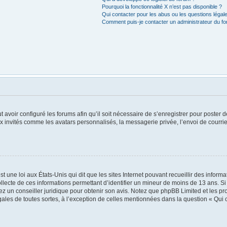
Pourquoi la fonctionnalité X n’est pas disponible ?
Qui contacter pour les abus ou les questions léga
Comment puis-je contacter un administrateur du f
t avoir configuré les forums afin qu’il soit nécessaire de s’enregistrer pour poster
x invités comme les avatars personnalisés, la messagerie privée, l’envoi de courri
t une loi aux États-Unis qui dit que les sites Internet pouvant recueillir des infor
ollecte de ces informations permettant d’identifier un mineur de moins de 13 ans. S
tez un conseiller juridique pour obtenir son avis. Notez que phpBB Limited et les pr
égales de toutes sortes, à l’exception de celles mentionnées dans la question « Qui