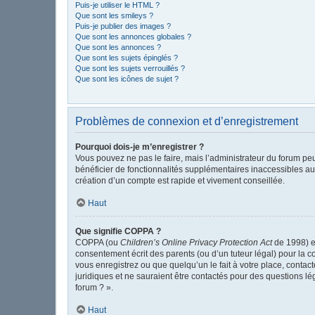
Puis-je utiliser le HTML ?
Que sont les smileys ?
Puis-je publier des images ?
Que sont les annonces globales ?
Que sont les annonces ?
Que sont les sujets épinglés ?
Que sont les sujets verrouillés ?
Que sont les icônes de sujet ?
Problèmes de connexion et d’enregistrement
Pourquoi dois-je m’enregistrer ?
Vous pouvez ne pas le faire, mais l’administrateur du forum peu
bénéficier de fonctionnalités supplémentaires inaccessibles au
création d’un compte est rapide et vivement conseillée.
Haut
Que signifie COPPA ?
COPPA (ou
Children’s Online Privacy Protection Act
de 1998) es
consentement écrit des parents (ou d’un tuteur légal) pour la c
vous enregistrez ou que quelqu’un le fait à votre place, contac
juridiques et ne sauraient être contactés pour des questions l
forum ? ».
Haut