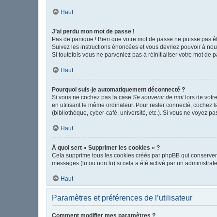
Haut
J’ai perdu mon mot de passe !
Pas de panique ! Bien que votre mot de passe ne puisse pas être
Suivez les instructions énoncées et vous devriez pouvoir à no
Si toutefois vous ne parveniez pas à réinitialiser votre mot de 
Haut
Pourquoi suis-je automatiquement déconnecté ?
Si vous ne cochez pas la case
Se souvenir de moi
lors de votr
en utilisant le même ordinateur. Pour rester connecté, cochez 
(bibliothèque, cyber-café, université, etc.). Si vous ne voyez pa
Haut
À quoi sert « Supprimer les cookies » ?
Cela supprime tous les cookies créés par phpBB qui conservent v
messages (lu ou non lu) si cela a été activé par un administr
Haut
Paramètres et préférences de l’utilisateur
Comment modifier mes paramètres ?