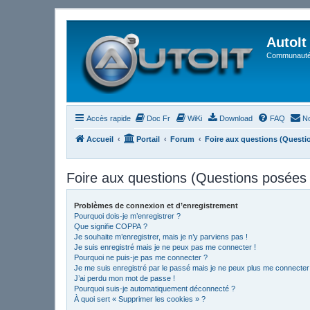
AutoIt
Communauté 
Accès rapide
Doc Fr
WiKi
Download
FAQ
No
Accueil
Portail
Forum
Foire aux questions (Quest
Foire aux questions (Questions posée
Problèmes de connexion et d’enregistrement
Pourquoi dois-je m’enregistrer ?
Que signifie COPPA ?
Je souhaite m’enregistrer, mais je n’y parviens pas !
Je suis enregistré mais je ne peux pas me connecter !
Pourquoi ne puis-je pas me connecter ?
Je me suis enregistré par le passé mais je ne peux plus me connecter
J’ai perdu mon mot de passe !
Pourquoi suis-je automatiquement déconnecté ?
À quoi sert « Supprimer les cookies » ?