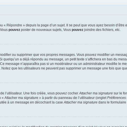
u « Répondre » depuis la page d’un sujet. Il se peut que vous ayez besoin d’être e
: Vous
pouvez
poster de nouveaux sujets, Vous
pouvez
joindre des fichiers, etc.
modifier ou supprimer que vos propres messages. Vous pouvez modifier un message
quelqu’un a déjà répondu au message, un petit texte s’affichera en bas du message 
n. Ce message n’apparaîtra pas si un modérateur ou un administrateur modifie le mes
ive. Notez que les utilisateurs ne peuvent pas supprimer un message une fois que qu
e l’utilisateur. Une fois créée, vous pouvez cocher
Attacher ma signature
sur le f
 « Attacher ma signature » à partir du panneau de l’utilisateur (onglet
Préférences 
joutée à un message en décochant la case
Attacher ma signature
dans le formulaire