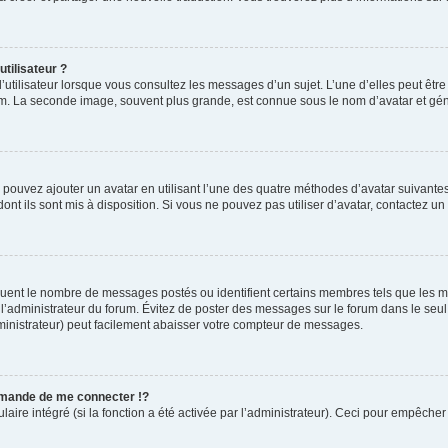
tilisateur ?
’utilisateur lorsque vous consultez les messages d’un sujet. L’une d’elles peut êtr
rum. La seconde image, souvent plus grande, est connue sous le nom d’avatar et 
s pouvez ajouter un avatar en utilisant l’une des quatre méthodes d’avatar suivantes 
ont ils sont mis à disposition. Si vous ne pouvez pas utiliser d’avatar, contactez un
diquent le nombre de messages postés ou identifient certains membres tels que les 
ar l’administrateur du forum. Évitez de poster des messages sur le forum dans le seu
ministrateur) peut facilement abaisser votre compteur de messages.
mande de me connecter !?
re intégré (si la fonction a été activée par l’administrateur). Ceci pour empêcher l’u