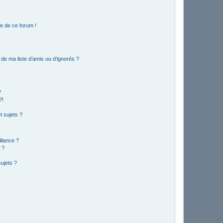
e de ce forum !
de ma liste d’amis ou d’ignorés ?
?
?!
 sujets ?
illance ?
 ?
ujets ?