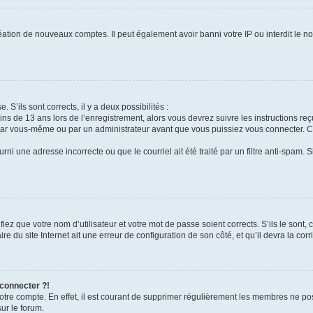
réation de nouveaux comptes. Il peut également avoir banni votre IP ou interdit le no
. S’ils sont corrects, il y a deux possibilités :
ins de 13 ans lors de l’enregistrement, alors vous devrez suivre les instructions r
par vous-même ou par un administrateur avant que vous puissiez vous connecter. Cet
rni une adresse incorrecte ou que le courriel ait été traité par un filtre anti-spam. 
iez que votre nom d’utilisateur et votre mot de passe soient corrects. S’ils le sont,
e du site Internet ait une erreur de configuration de son côté, et qu’il devra la corri
 connecter ?!
votre compte. En effet, il est courant de supprimer régulièrement les membres ne pos
sur le forum.