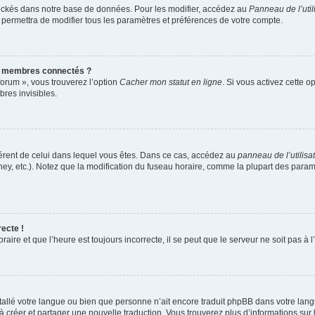
ockés dans notre base de données. Pour les modifier, accédez au
Panneau de l’util
 permettra de modifier tous les paramètres et préférences de votre compte.
s membres connectés ?
forum », vous trouverez l’option
Cacher mon statut en ligne
. Si vous activez cette o
res invisibles.
ifférent de celui dans lequel vous êtes. Dans ce cas, accédez au
panneau de l’utilisa
ney, etc.). Notez que la modification du fuseau horaire, comme la plupart des para
recte !
aire et que l’heure est toujours incorrecte, il se peut que le serveur ne soit pas à
installé votre langue ou bien que personne n’ait encore traduit phpBB dans votre l
s à créer et partager une nouvelle traduction. Vous trouverez plus d’informations sur 