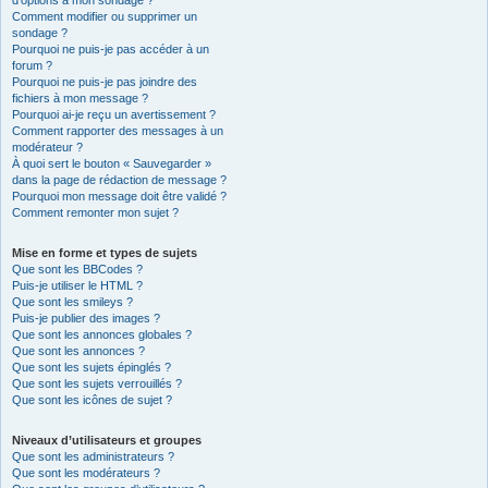
d’options à mon sondage ?
Comment modifier ou supprimer un
sondage ?
Pourquoi ne puis-je pas accéder à un
forum ?
Pourquoi ne puis-je pas joindre des
fichiers à mon message ?
Pourquoi ai-je reçu un avertissement ?
Comment rapporter des messages à un
modérateur ?
À quoi sert le bouton « Sauvegarder »
dans la page de rédaction de message ?
Pourquoi mon message doit être validé ?
Comment remonter mon sujet ?
Mise en forme et types de sujets
Que sont les BBCodes ?
Puis-je utiliser le HTML ?
Que sont les smileys ?
Puis-je publier des images ?
Que sont les annonces globales ?
Que sont les annonces ?
Que sont les sujets épinglés ?
Que sont les sujets verrouillés ?
Que sont les icônes de sujet ?
Niveaux d’utilisateurs et groupes
Que sont les administrateurs ?
Que sont les modérateurs ?