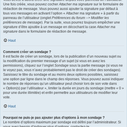
Une fois créée, vous pouvez cocher
Attacher ma signature
sur le formulaire de
rédaction de message. Vous pouvez aussi ajouter la signature par défaut à
tous vos messages en activant l’option « Attacher ma signature » à partir du
panneau de l’utilisateur (onglet
Préférences du forum --> Modifier les
préférences de message
). Par la suite, vous pourrez toujours empêcher une
signature d’être ajoutée à un message en décochant la case
Attacher ma
signature
dans le formulaire de rédaction de message.
Haut
Comment créer un sondage ?
Il est facile de créer un sondage, lors de la publication d’un nouveau sujet ou
la modification du premier message d’un sujet (si vous en avez les
permissions), cliquez sur l’onglet
Sondage
sous la partie message (si vous ne
le voyez pas, vous n’avez probablement pas le droit de créer des sondages).
Saisissez le titre du sondage et au moins deux options possibles, saisissez
une option par ligne dans le champ des réponses. Vous pouvez aussi indiquer
le nombre de réponses qu’un utilisateur peut choisir lors de son vote dans
« Option(s) par l’utilisateur », limiter la durée en jours du sondage (mettre « 0 »
pour une durée illimitée) et enfin permettre aux utilisateurs de modifier leur
vote.
Haut
Pourquoi ne puis-je pas ajouter plus d’options à mon sondage ?
Le nombre d’options maximum par sondage est défini par l’administrateur. Si
vous avez besoin d’indiquer plus d’options, contactez-le.