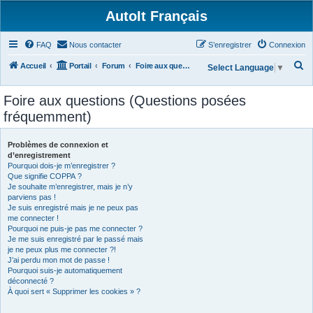
AutoIt Français
FAQ
Nous contacter
S’enregistrer
Connexion
R
Accueil
Portail
Forum
Foire aux questions (Questions posées fréquemment)
Select Language
▼
e
Foire aux questions (Questions posées
c
fréquemment)
h
e
Problèmes de connexion et
r
d’enregistrement
Pourquoi dois-je m’enregistrer ?
c
Que signifie COPPA ?
h
Je souhaite m’enregistrer, mais je n’y
parviens pas !
e
Je suis enregistré mais je ne peux pas
r
me connecter !
Pourquoi ne puis-je pas me connecter ?
Je me suis enregistré par le passé mais
je ne peux plus me connecter ?!
J’ai perdu mon mot de passe !
Pourquoi suis-je automatiquement
déconnecté ?
À quoi sert « Supprimer les cookies » ?