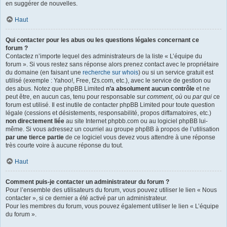
en suggérer de nouvelles.
Haut
Qui contacter pour les abus ou les questions légales concernant ce
forum ?
Contactez n’importe lequel des administrateurs de la liste « L’équipe du
forum ». Si vous restez sans réponse alors prenez contact avec le propriétaire
du domaine (en faisant une
recherche sur whois
) ou si un service gratuit est
utilisé (exemple : Yahoo!, Free, f2s.com, etc.), avec le service de gestion ou
des abus. Notez que phpBB Limited
n’a absolument aucun contrôle
et ne
peut être, en aucun cas, tenu pour responsable sur
comment
,
où
ou
par qui
ce
forum est utilisé. Il est inutile de contacter phpBB Limited pour toute question
légale (cessions et désistements, responsabilité, propos diffamatoires, etc.)
non directement liée
au site Internet phpbb.com ou au logiciel phpBB lui-
même. Si vous adressez un courriel au groupe phpBB à propos de l’utilisation
par une tierce partie
de ce logiciel vous devez vous attendre à une réponse
très courte voire à aucune réponse du tout.
Haut
Comment puis-je contacter un administrateur du forum ?
Pour l’ensemble des utilisateurs du forum, vous pouvez utiliser le lien « Nous
contacter », si ce dernier a été activé par un administrateur.
Pour les membres du forum, vous pouvez également utiliser le lien « L’équipe
du forum ».