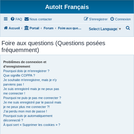
AutoIt Français
FAQ
Nous contacter
S’enregistrer
Connexion
R
Accueil
Portail
Forum
Foire aux questions (Questions posées fréquemment)
Select Language
▼
e
Foire aux questions (Questions posées
c
fréquemment)
h
e
Problèmes de connexion et
r
d’enregistrement
Pourquoi dois-je m’enregistrer ?
c
Que signifie COPPA ?
h
Je souhaite m’enregistrer, mais je n’y
parviens pas !
e
Je suis enregistré mais je ne peux pas
r
me connecter !
Pourquoi ne puis-je pas me connecter ?
Je me suis enregistré par le passé mais
je ne peux plus me connecter ?!
J’ai perdu mon mot de passe !
Pourquoi suis-je automatiquement
déconnecté ?
À quoi sert « Supprimer les cookies » ?