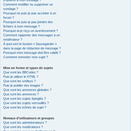
d’options à mon sondage ?
Comment modifier ou supprimer un
sondage ?
Pourquoi ne puis-je pas accéder à un
forum ?
Pourquoi ne puis-je pas joindre des
fichiers à mon message ?
Pourquoi ai-je reçu un avertissement ?
Comment rapporter des messages à un
modérateur ?
À quoi sert le bouton « Sauvegarder »
dans la page de rédaction de message ?
Pourquoi mon message doit être validé ?
Comment remonter mon sujet ?
Mise en forme et types de sujets
Que sont les BBCodes ?
Puis-je utiliser le HTML ?
Que sont les smileys ?
Puis-je publier des images ?
Que sont les annonces globales ?
Que sont les annonces ?
Que sont les sujets épinglés ?
Que sont les sujets verrouillés ?
Que sont les icônes de sujet ?
Niveaux d’utilisateurs et groupes
Que sont les administrateurs ?
Que sont les modérateurs ?