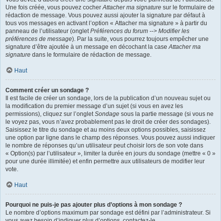
Une fois créée, vous pouvez cocher
Attacher ma signature
sur le formulaire de
rédaction de message. Vous pouvez aussi ajouter la signature par défaut à
tous vos messages en activant l’option « Attacher ma signature » à partir du
panneau de l’utilisateur (onglet
Préférences du forum --> Modifier les
préférences de message
). Par la suite, vous pourrez toujours empêcher une
signature d’être ajoutée à un message en décochant la case
Attacher ma
signature
dans le formulaire de rédaction de message.
Haut
Comment créer un sondage ?
Il est facile de créer un sondage, lors de la publication d’un nouveau sujet ou
la modification du premier message d’un sujet (si vous en avez les
permissions), cliquez sur l’onglet
Sondage
sous la partie message (si vous ne
le voyez pas, vous n’avez probablement pas le droit de créer des sondages).
Saisissez le titre du sondage et au moins deux options possibles, saisissez
une option par ligne dans le champ des réponses. Vous pouvez aussi indiquer
le nombre de réponses qu’un utilisateur peut choisir lors de son vote dans
« Option(s) par l’utilisateur », limiter la durée en jours du sondage (mettre « 0 »
pour une durée illimitée) et enfin permettre aux utilisateurs de modifier leur
vote.
Haut
Pourquoi ne puis-je pas ajouter plus d’options à mon sondage ?
Le nombre d’options maximum par sondage est défini par l’administrateur. Si
vous avez besoin d’indiquer plus d’options, contactez-le.