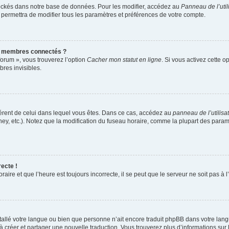
ockés dans notre base de données. Pour les modifier, accédez au
Panneau de l’util
 permettra de modifier tous les paramètres et préférences de votre compte.
s membres connectés ?
forum », vous trouverez l’option
Cacher mon statut en ligne
. Si vous activez cette o
res invisibles.
ifférent de celui dans lequel vous êtes. Dans ce cas, accédez au
panneau de l’utilisa
ney, etc.). Notez que la modification du fuseau horaire, comme la plupart des para
recte !
aire et que l’heure est toujours incorrecte, il se peut que le serveur ne soit pas à
installé votre langue ou bien que personne n’ait encore traduit phpBB dans votre l
s à créer et partager une nouvelle traduction. Vous trouverez plus d’informations sur 