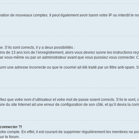
réation de nouveaux comptes. Il peut également avoir banni votre IP ou interdit le no
. S’ils sont corrects, il y a deux possibilités :
ins de 13 ans lors de l’enregistrement, alors vous devrez suivre les instructions r
par vous-même ou par un administrateur avant que vous puissiez vous connecter. Cet
rni une adresse incorrecte ou que le courriel ait été traité par un filtre anti-spam. 
iez que votre nom d’utilisateur et votre mot de passe soient corrects. S’ils le sont,
e du site Internet ait une erreur de configuration de son côté, et qu’il devra la corri
 connecter ?!
votre compte. En effet, il est courant de supprimer régulièrement les membres ne pos
sur le forum.