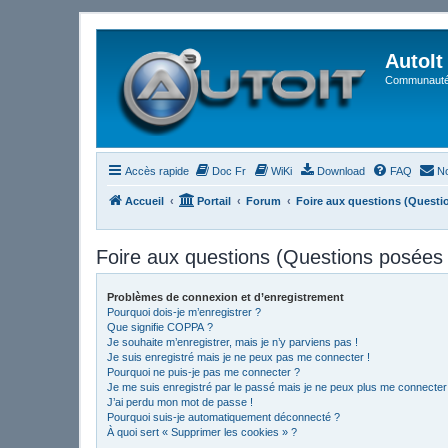
AutoIt
Communauté 
Accès rapide
Doc Fr
WiKi
Download
FAQ
No
Accueil
Portail
Forum
Foire aux questions (Quest
Foire aux questions (Questions posée
Problèmes de connexion et d’enregistrement
Pourquoi dois-je m’enregistrer ?
Que signifie COPPA ?
Je souhaite m’enregistrer, mais je n’y parviens pas !
Je suis enregistré mais je ne peux pas me connecter !
Pourquoi ne puis-je pas me connecter ?
Je me suis enregistré par le passé mais je ne peux plus me connecter
J’ai perdu mon mot de passe !
Pourquoi suis-je automatiquement déconnecté ?
À quoi sert « Supprimer les cookies » ?