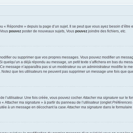
u « Répondre » depuis la page d’un sujet. Il se peut que vous ayez besoin d’être e
: Vous
pouvez
poster de nouveaux sujets, Vous
pouvez
joindre des fichiers, etc.
modifier ou supprimer que vos propres messages. Vous pouvez modifier un message
quelqu’un a déjà répondu au message, un petit texte s’affichera en bas du message 
n. Ce message n’apparaîtra pas si un modérateur ou un administrateur modifie le mes
ive. Notez que les utilisateurs ne peuvent pas supprimer un message une fois que qu
e l’utilisateur. Une fois créée, vous pouvez cocher
Attacher ma signature
sur le f
 « Attacher ma signature » à partir du panneau de l’utilisateur (onglet
Préférences 
joutée à un message en décochant la case
Attacher ma signature
dans le formulaire