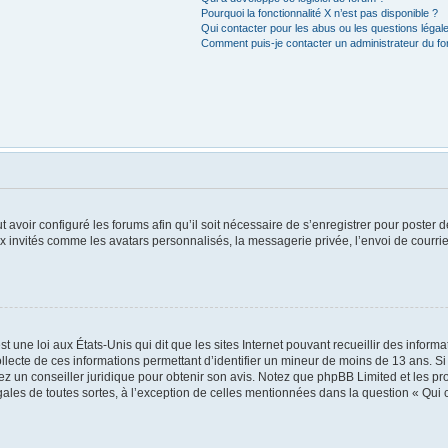
Pourquoi la fonctionnalité X n’est pas disponible ?
Qui contacter pour les abus ou les questions léga
Comment puis-je contacter un administrateur du f
t avoir configuré les forums afin qu’il soit nécessaire de s’enregistrer pour poster
x invités comme les avatars personnalisés, la messagerie privée, l’envoi de courri
t une loi aux États-Unis qui dit que les sites Internet pouvant recueillir des infor
ollecte de ces informations permettant d’identifier un mineur de moins de 13 ans. S
tez un conseiller juridique pour obtenir son avis. Notez que phpBB Limited et les pr
égales de toutes sortes, à l’exception de celles mentionnées dans la question « Qui