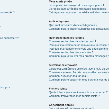
Messagerie privée
Je ne peux pas envoyer de messages privés !
Je reçois sans arrêt des messages indésirables !
 connectés ?
J’ai reçu un spam ou un courriel abusif d’un membr
Amis et ignorés
Que sont mes listes d’amis et d’ignorés ?
?
Comment puis-je ajouter/supprimer des utilisateurs 
Recherche dans les forums
e connecter !?
Comment rechercher dans les forums ?
Pourquoi ma recherche ne renvoie aucun résultat 
Pourquoi ma recherche renvoie une page blanche 
Comment rechercher des membres ?
Comment puis-je trouver mes propres messages et
Surveillance et favoris
Quelle est la différence entre les favoris et la surve
Comment mettre en favoris ou surveiller des sujets
Comment surveiller des forums ?
Comment puis-je supprimer mes surveillances de s
message ?
Fichiers joints
Quels fichiers joints sont autorisés sur ce forum ?
Comment trouver tous mes fichiers joints ?
Concernant phpBB
Qui a développé ce logiciel de forum ?