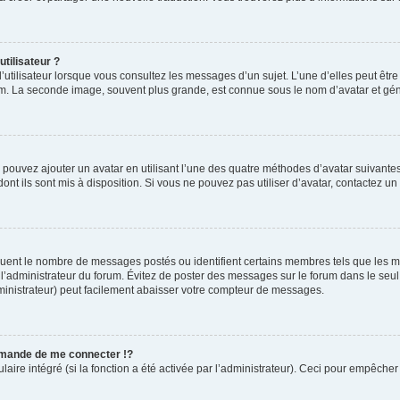
tilisateur ?
’utilisateur lorsque vous consultez les messages d’un sujet. L’une d’elles peut êtr
rum. La seconde image, souvent plus grande, est connue sous le nom d’avatar et 
s pouvez ajouter un avatar en utilisant l’une des quatre méthodes d’avatar suivantes 
ont ils sont mis à disposition. Si vous ne pouvez pas utiliser d’avatar, contactez un
diquent le nombre de messages postés ou identifient certains membres tels que les 
ar l’administrateur du forum. Évitez de poster des messages sur le forum dans le seu
ministrateur) peut facilement abaisser votre compteur de messages.
mande de me connecter !?
re intégré (si la fonction a été activée par l’administrateur). Ceci pour empêcher l’u