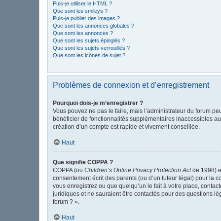
Puis-je utiliser le HTML ?
Que sont les smileys ?
Puis-je publier des images ?
Que sont les annonces globales ?
Que sont les annonces ?
Que sont les sujets épinglés ?
Que sont les sujets verrouillés ?
Que sont les icônes de sujet ?
Problèmes de connexion et d’enregistrement
Pourquoi dois-je m’enregistrer ?
Vous pouvez ne pas le faire, mais l’administrateur du forum peu
bénéficier de fonctionnalités supplémentaires inaccessibles au
création d’un compte est rapide et vivement conseillée.
Haut
Que signifie COPPA ?
COPPA (ou
Children’s Online Privacy Protection Act
de 1998) es
consentement écrit des parents (ou d’un tuteur légal) pour la c
vous enregistrez ou que quelqu’un le fait à votre place, contac
juridiques et ne sauraient être contactés pour des questions l
forum ? ».
Haut