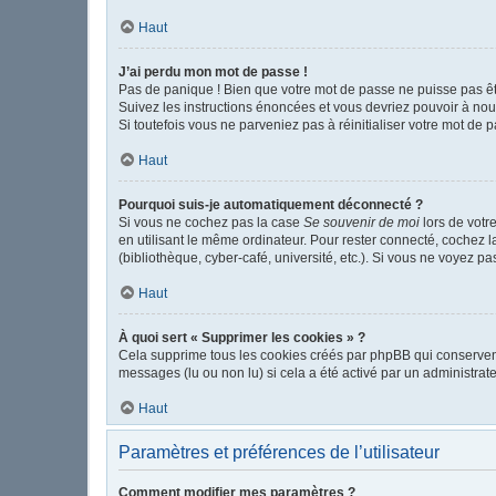
Haut
J’ai perdu mon mot de passe !
Pas de panique ! Bien que votre mot de passe ne puisse pas être
Suivez les instructions énoncées et vous devriez pouvoir à no
Si toutefois vous ne parveniez pas à réinitialiser votre mot de 
Haut
Pourquoi suis-je automatiquement déconnecté ?
Si vous ne cochez pas la case
Se souvenir de moi
lors de votr
en utilisant le même ordinateur. Pour rester connecté, cochez 
(bibliothèque, cyber-café, université, etc.). Si vous ne voyez pa
Haut
À quoi sert « Supprimer les cookies » ?
Cela supprime tous les cookies créés par phpBB qui conservent v
messages (lu ou non lu) si cela a été activé par un administr
Haut
Paramètres et préférences de l’utilisateur
Comment modifier mes paramètres ?