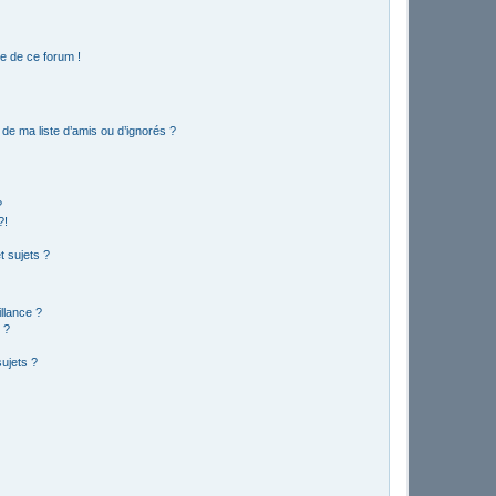
e de ce forum !
de ma liste d’amis ou d’ignorés ?
?
?!
 sujets ?
illance ?
 ?
ujets ?