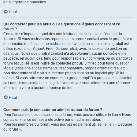
en suggérer de nouvelles.
Haut
Qui contacter pour les abus ou les questions légales concernant ce
forum ?
Contactez n’importe lequel des administrateurs de la liste « L’équipe du
forum ». Si vous restez sans réponse alors prenez contact avec le propriétaire
du domaine (en faisant une
recherche sur whois
) ou si un service gratuit est
utilisé (exemple : Yahoo!, Free, f2s.com, etc.), avec le service de gestion ou
des abus. Notez que phpBB Limited
n’a absolument aucun contrôle
et ne
peut être, en aucun cas, tenu pour responsable sur
comment
,
où
ou
par qui
ce
forum est utilisé. Il est inutile de contacter phpBB Limited pour toute question
légale (cessions et désistements, responsabilité, propos diffamatoires, etc.)
non directement liée
au site Internet phpbb.com ou au logiciel phpBB lui-
même. Si vous adressez un courriel au groupe phpBB à propos de l’utilisation
par une tierce partie
de ce logiciel vous devez vous attendre à une réponse
très courte voire à aucune réponse du tout.
Haut
Comment puis-je contacter un administrateur du forum ?
Pour l’ensemble des utilisateurs du forum, vous pouvez utiliser le lien « Nous
contacter », si ce dernier a été activé par un administrateur.
Pour les membres du forum, vous pouvez également utiliser le lien « L’équipe
du forum ».