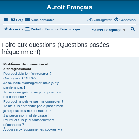
AutoIt Français
FAQ
Nous contacter
S’enregistrer
Connexion
R
Accueil
Portail
Forum
Foire aux questions (Questions posées fréquemment)
Select Language
▼
e
Foire aux questions (Questions posées
c
fréquemment)
h
e
Problèmes de connexion et
r
d’enregistrement
Pourquoi dois-je m’enregistrer ?
c
Que signifie COPPA ?
h
Je souhaite m’enregistrer, mais je n’y
parviens pas !
e
Je suis enregistré mais je ne peux pas
r
me connecter !
Pourquoi ne puis-je pas me connecter ?
Je me suis enregistré par le passé mais
je ne peux plus me connecter ?!
J’ai perdu mon mot de passe !
Pourquoi suis-je automatiquement
déconnecté ?
À quoi sert « Supprimer les cookies » ?