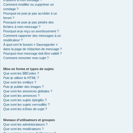
d’options à mon sondage ?
Comment modifier ou supprimer un
sondage ?
Pourquoi ne puis-je pas accéder à un
forum ?
Pourquoi ne puis-je pas joindre des
fichiers à mon message ?
Pourquoi ai-je reçu un avertissement ?
Comment rapporter des messages à un
modérateur ?
À quoi sert le bouton « Sauvegarder »
dans la page de rédaction de message ?
Pourquoi mon message doit être validé ?
Comment remonter mon sujet ?
Mise en forme et types de sujets
Que sont les BBCodes ?
Puis-je utiliser le HTML ?
Que sont les smileys ?
Puis-je publier des images ?
Que sont les annonces globales ?
Que sont les annonces ?
Que sont les sujets épinglés ?
Que sont les sujets verrouillés ?
Que sont les icônes de sujet ?
Niveaux d’utilisateurs et groupes
Que sont les administrateurs ?
Que sont les modérateurs ?