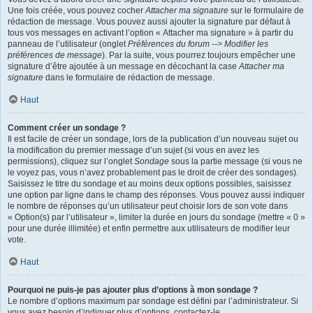
Une fois créée, vous pouvez cocher
Attacher ma signature
sur le formulaire de
rédaction de message. Vous pouvez aussi ajouter la signature par défaut à
tous vos messages en activant l’option « Attacher ma signature » à partir du
panneau de l’utilisateur (onglet
Préférences du forum --> Modifier les
préférences de message
). Par la suite, vous pourrez toujours empêcher une
signature d’être ajoutée à un message en décochant la case
Attacher ma
signature
dans le formulaire de rédaction de message.
Haut
Comment créer un sondage ?
Il est facile de créer un sondage, lors de la publication d’un nouveau sujet ou
la modification du premier message d’un sujet (si vous en avez les
permissions), cliquez sur l’onglet
Sondage
sous la partie message (si vous ne
le voyez pas, vous n’avez probablement pas le droit de créer des sondages).
Saisissez le titre du sondage et au moins deux options possibles, saisissez
une option par ligne dans le champ des réponses. Vous pouvez aussi indiquer
le nombre de réponses qu’un utilisateur peut choisir lors de son vote dans
« Option(s) par l’utilisateur », limiter la durée en jours du sondage (mettre « 0 »
pour une durée illimitée) et enfin permettre aux utilisateurs de modifier leur
vote.
Haut
Pourquoi ne puis-je pas ajouter plus d’options à mon sondage ?
Le nombre d’options maximum par sondage est défini par l’administrateur. Si
vous avez besoin d’indiquer plus d’options, contactez-le.