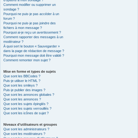
d’options à mon sondage ?
Comment modifier ou supprimer un
sondage ?
Pourquoi ne puis-je pas accéder à un
forum ?
Pourquoi ne puis-je pas joindre des
fichiers à mon message ?
Pourquoi ai-je reçu un avertissement ?
Comment rapporter des messages à un
modérateur ?
À quoi sert le bouton « Sauvegarder »
dans la page de rédaction de message ?
Pourquoi mon message doit être validé ?
Comment remonter mon sujet ?
Mise en forme et types de sujets
Que sont les BBCodes ?
Puis-je utiliser le HTML ?
Que sont les smileys ?
Puis-je publier des images ?
Que sont les annonces globales ?
Que sont les annonces ?
Que sont les sujets épinglés ?
Que sont les sujets verrouillés ?
Que sont les icônes de sujet ?
Niveaux d’utilisateurs et groupes
Que sont les administrateurs ?
Que sont les modérateurs ?