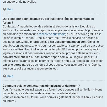
en suggérer de nouvelles.
Haut
Qui contacter pour les abus ou les questions légales concernant ce
forum ?
Contactez n’importe lequel des administrateurs de la liste « L’équipe du
forum ». Si vous restez sans réponse alors prenez contact avec le propriétaire
du domaine (en faisant une
recherche sur whois
) ou si un service gratuit est
utilisé (exemple : Yahoo!, Free, f2s.com, etc.), avec le service de gestion ou
des abus. Notez que phpBB Limited
n’a absolument aucun contrôle
et ne
peut être, en aucun cas, tenu pour responsable sur
comment
,
où
ou
par qui
ce
forum est utilisé. Il est inutile de contacter phpBB Limited pour toute question
légale (cessions et désistements, responsabilité, propos diffamatoires, etc.)
non directement liée
au site Internet phpbb.com ou au logiciel phpBB lui-
même. Si vous adressez un courriel au groupe phpBB à propos de l’utilisation
par une tierce partie
de ce logiciel vous devez vous attendre à une réponse
très courte voire à aucune réponse du tout.
Haut
Comment puis-je contacter un administrateur du forum ?
Pour l’ensemble des utilisateurs du forum, vous pouvez utiliser le lien « Nous
contacter », si ce dernier a été activé par un administrateur.
Pour les membres du forum, vous pouvez également utiliser le lien « L’équipe
du forum ».