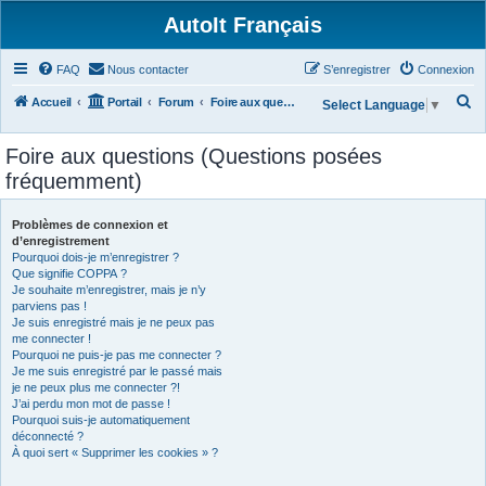
AutoIt Français
FAQ
Nous contacter
S’enregistrer
Connexion
R
Accueil
Portail
Forum
Foire aux questions (Questions posées fréquemment)
Select Language
▼
e
Foire aux questions (Questions posées
c
fréquemment)
h
e
Problèmes de connexion et
r
d’enregistrement
Pourquoi dois-je m’enregistrer ?
c
Que signifie COPPA ?
h
Je souhaite m’enregistrer, mais je n’y
parviens pas !
e
Je suis enregistré mais je ne peux pas
r
me connecter !
Pourquoi ne puis-je pas me connecter ?
Je me suis enregistré par le passé mais
je ne peux plus me connecter ?!
J’ai perdu mon mot de passe !
Pourquoi suis-je automatiquement
déconnecté ?
À quoi sert « Supprimer les cookies » ?