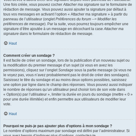
Une fois créée, vous pouvez cocher
Attacher ma signature
sur le formulaire de
rédaction de message. Vous pouvez aussi ajouter la signature par défaut à
tous vos messages en activant l’option « Attacher ma signature » à partir du
panneau de l’utilisateur (onglet
Préférences du forum --> Modifier les
préférences de message
). Par la suite, vous pourrez toujours empêcher une
signature d’être ajoutée à un message en décochant la case
Attacher ma
signature
dans le formulaire de rédaction de message.
Haut
Comment créer un sondage ?
Il est facile de créer un sondage, lors de la publication d’un nouveau sujet ou
la modification du premier message d’un sujet (si vous en avez les
permissions), cliquez sur l’onglet
Sondage
sous la partie message (si vous ne
le voyez pas, vous n’avez probablement pas le droit de créer des sondages).
Saisissez le titre du sondage et au moins deux options possibles, saisissez
une option par ligne dans le champ des réponses. Vous pouvez aussi indiquer
le nombre de réponses qu’un utilisateur peut choisir lors de son vote dans
« Option(s) par l’utilisateur », limiter la durée en jours du sondage (mettre « 0 »
pour une durée illimitée) et enfin permettre aux utilisateurs de modifier leur
vote.
Haut
Pourquoi ne puis-je pas ajouter plus d’options à mon sondage ?
Le nombre d’options maximum par sondage est défini par l’administrateur. Si
vous avez besoin d’indiquer plus d’options, contactez-le.