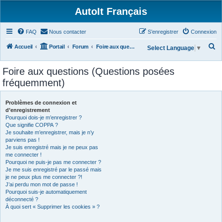
AutoIt Français
FAQ
Nous contacter
S’enregistrer
Connexion
R
Accueil
Portail
Forum
Foire aux questions (Questions posées fréquemment)
Select Language
▼
e
Foire aux questions (Questions posées
c
fréquemment)
h
e
Problèmes de connexion et
r
d’enregistrement
Pourquoi dois-je m’enregistrer ?
c
Que signifie COPPA ?
h
Je souhaite m’enregistrer, mais je n’y
parviens pas !
e
Je suis enregistré mais je ne peux pas
r
me connecter !
Pourquoi ne puis-je pas me connecter ?
Je me suis enregistré par le passé mais
je ne peux plus me connecter ?!
J’ai perdu mon mot de passe !
Pourquoi suis-je automatiquement
déconnecté ?
À quoi sert « Supprimer les cookies » ?