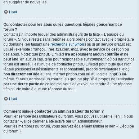
en suggérer de nouvelles.
Haut
Qui contacter pour les abus ou les questions légales concernant ce
forum ?
Contactez n’importe lequel des administrateurs de la liste « L’équipe du
forum ». Si vous restez sans réponse alors prenez contact avec le propriétaire
du domaine (en faisant une
recherche sur whois
) ou si un service gratuit est
utilisé (exemple : Yahoo!, Free, f2s.com, etc.), avec le service de gestion ou
des abus. Notez que phpBB Limited
n’a absolument aucun contrôle
et ne
peut être, en aucun cas, tenu pour responsable sur
comment
,
où
ou
par qui
ce
forum est utilisé. Il est inutile de contacter phpBB Limited pour toute question
légale (cessions et désistements, responsabilité, propos diffamatoires, etc.)
non directement liée
au site Internet phpbb.com ou au logiciel phpBB lui-
même. Si vous adressez un courriel au groupe phpBB à propos de l’utilisation
par une tierce partie
de ce logiciel vous devez vous attendre à une réponse
très courte voire à aucune réponse du tout.
Haut
Comment puis-je contacter un administrateur du forum ?
Pour l’ensemble des utilisateurs du forum, vous pouvez utiliser le lien « Nous
contacter », si ce dernier a été activé par un administrateur.
Pour les membres du forum, vous pouvez également utiliser le lien « L’équipe
du forum ».