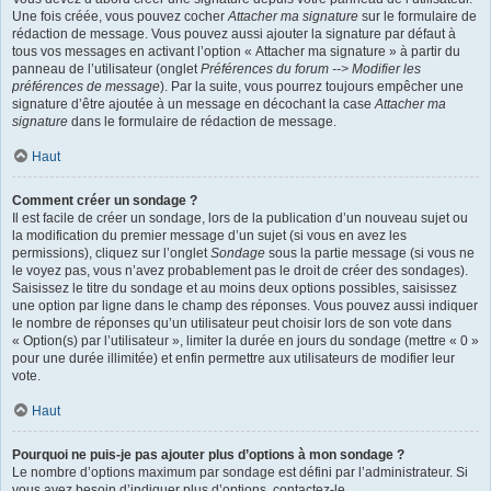
Une fois créée, vous pouvez cocher
Attacher ma signature
sur le formulaire de
rédaction de message. Vous pouvez aussi ajouter la signature par défaut à
tous vos messages en activant l’option « Attacher ma signature » à partir du
panneau de l’utilisateur (onglet
Préférences du forum --> Modifier les
préférences de message
). Par la suite, vous pourrez toujours empêcher une
signature d’être ajoutée à un message en décochant la case
Attacher ma
signature
dans le formulaire de rédaction de message.
Haut
Comment créer un sondage ?
Il est facile de créer un sondage, lors de la publication d’un nouveau sujet ou
la modification du premier message d’un sujet (si vous en avez les
permissions), cliquez sur l’onglet
Sondage
sous la partie message (si vous ne
le voyez pas, vous n’avez probablement pas le droit de créer des sondages).
Saisissez le titre du sondage et au moins deux options possibles, saisissez
une option par ligne dans le champ des réponses. Vous pouvez aussi indiquer
le nombre de réponses qu’un utilisateur peut choisir lors de son vote dans
« Option(s) par l’utilisateur », limiter la durée en jours du sondage (mettre « 0 »
pour une durée illimitée) et enfin permettre aux utilisateurs de modifier leur
vote.
Haut
Pourquoi ne puis-je pas ajouter plus d’options à mon sondage ?
Le nombre d’options maximum par sondage est défini par l’administrateur. Si
vous avez besoin d’indiquer plus d’options, contactez-le.