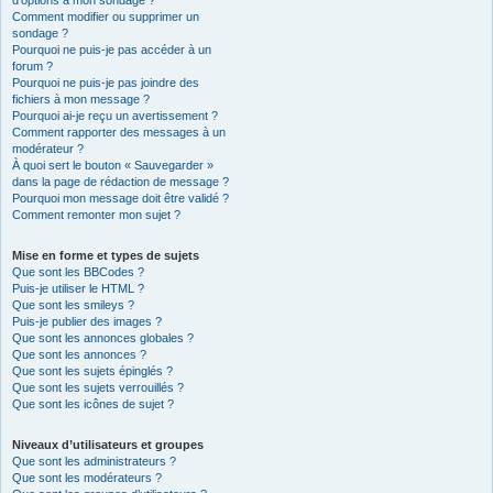
d’options à mon sondage ?
Comment modifier ou supprimer un
sondage ?
Pourquoi ne puis-je pas accéder à un
forum ?
Pourquoi ne puis-je pas joindre des
fichiers à mon message ?
Pourquoi ai-je reçu un avertissement ?
Comment rapporter des messages à un
modérateur ?
À quoi sert le bouton « Sauvegarder »
dans la page de rédaction de message ?
Pourquoi mon message doit être validé ?
Comment remonter mon sujet ?
Mise en forme et types de sujets
Que sont les BBCodes ?
Puis-je utiliser le HTML ?
Que sont les smileys ?
Puis-je publier des images ?
Que sont les annonces globales ?
Que sont les annonces ?
Que sont les sujets épinglés ?
Que sont les sujets verrouillés ?
Que sont les icônes de sujet ?
Niveaux d’utilisateurs et groupes
Que sont les administrateurs ?
Que sont les modérateurs ?