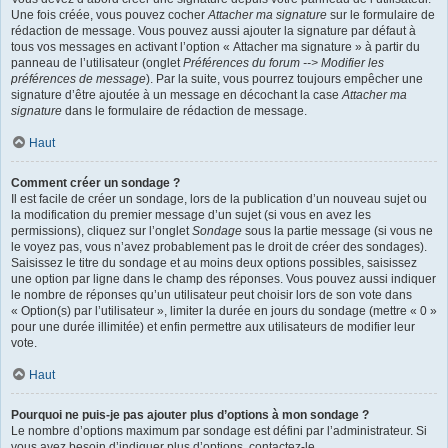
Une fois créée, vous pouvez cocher
Attacher ma signature
sur le formulaire de
rédaction de message. Vous pouvez aussi ajouter la signature par défaut à
tous vos messages en activant l’option « Attacher ma signature » à partir du
panneau de l’utilisateur (onglet
Préférences du forum --> Modifier les
préférences de message
). Par la suite, vous pourrez toujours empêcher une
signature d’être ajoutée à un message en décochant la case
Attacher ma
signature
dans le formulaire de rédaction de message.
Haut
Comment créer un sondage ?
Il est facile de créer un sondage, lors de la publication d’un nouveau sujet ou
la modification du premier message d’un sujet (si vous en avez les
permissions), cliquez sur l’onglet
Sondage
sous la partie message (si vous ne
le voyez pas, vous n’avez probablement pas le droit de créer des sondages).
Saisissez le titre du sondage et au moins deux options possibles, saisissez
une option par ligne dans le champ des réponses. Vous pouvez aussi indiquer
le nombre de réponses qu’un utilisateur peut choisir lors de son vote dans
« Option(s) par l’utilisateur », limiter la durée en jours du sondage (mettre « 0 »
pour une durée illimitée) et enfin permettre aux utilisateurs de modifier leur
vote.
Haut
Pourquoi ne puis-je pas ajouter plus d’options à mon sondage ?
Le nombre d’options maximum par sondage est défini par l’administrateur. Si
vous avez besoin d’indiquer plus d’options, contactez-le.