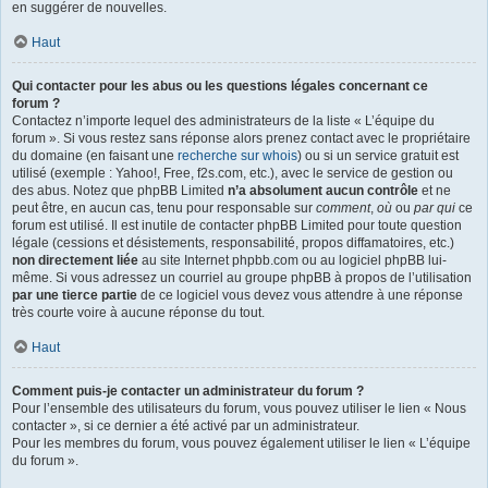
en suggérer de nouvelles.
Haut
Qui contacter pour les abus ou les questions légales concernant ce
forum ?
Contactez n’importe lequel des administrateurs de la liste « L’équipe du
forum ». Si vous restez sans réponse alors prenez contact avec le propriétaire
du domaine (en faisant une
recherche sur whois
) ou si un service gratuit est
utilisé (exemple : Yahoo!, Free, f2s.com, etc.), avec le service de gestion ou
des abus. Notez que phpBB Limited
n’a absolument aucun contrôle
et ne
peut être, en aucun cas, tenu pour responsable sur
comment
,
où
ou
par qui
ce
forum est utilisé. Il est inutile de contacter phpBB Limited pour toute question
légale (cessions et désistements, responsabilité, propos diffamatoires, etc.)
non directement liée
au site Internet phpbb.com ou au logiciel phpBB lui-
même. Si vous adressez un courriel au groupe phpBB à propos de l’utilisation
par une tierce partie
de ce logiciel vous devez vous attendre à une réponse
très courte voire à aucune réponse du tout.
Haut
Comment puis-je contacter un administrateur du forum ?
Pour l’ensemble des utilisateurs du forum, vous pouvez utiliser le lien « Nous
contacter », si ce dernier a été activé par un administrateur.
Pour les membres du forum, vous pouvez également utiliser le lien « L’équipe
du forum ».