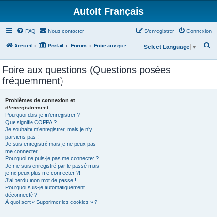
AutoIt Français
FAQ
Nous contacter
S’enregistrer
Connexion
R
Accueil
Portail
Forum
Foire aux questions (Questions posées fréquemment)
Select Language
▼
e
Foire aux questions (Questions posées
c
fréquemment)
h
e
Problèmes de connexion et
r
d’enregistrement
Pourquoi dois-je m’enregistrer ?
c
Que signifie COPPA ?
h
Je souhaite m’enregistrer, mais je n’y
parviens pas !
e
Je suis enregistré mais je ne peux pas
r
me connecter !
Pourquoi ne puis-je pas me connecter ?
Je me suis enregistré par le passé mais
je ne peux plus me connecter ?!
J’ai perdu mon mot de passe !
Pourquoi suis-je automatiquement
déconnecté ?
À quoi sert « Supprimer les cookies » ?