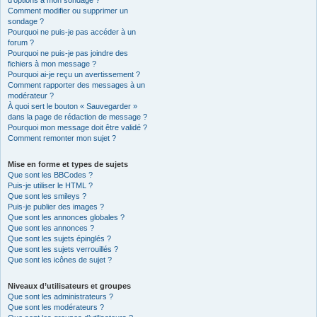
d’options à mon sondage ?
Comment modifier ou supprimer un
sondage ?
Pourquoi ne puis-je pas accéder à un
forum ?
Pourquoi ne puis-je pas joindre des
fichiers à mon message ?
Pourquoi ai-je reçu un avertissement ?
Comment rapporter des messages à un
modérateur ?
À quoi sert le bouton « Sauvegarder »
dans la page de rédaction de message ?
Pourquoi mon message doit être validé ?
Comment remonter mon sujet ?
Mise en forme et types de sujets
Que sont les BBCodes ?
Puis-je utiliser le HTML ?
Que sont les smileys ?
Puis-je publier des images ?
Que sont les annonces globales ?
Que sont les annonces ?
Que sont les sujets épinglés ?
Que sont les sujets verrouillés ?
Que sont les icônes de sujet ?
Niveaux d’utilisateurs et groupes
Que sont les administrateurs ?
Que sont les modérateurs ?