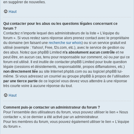
en suggérer de nouvelles.
Haut
Qui contacter pour les abus ou les questions légales concernant ce
forum ?
Contactez n’importe lequel des administrateurs de la liste « L’équipe du
forum ». Si vous restez sans réponse alors prenez contact avec le propriétaire
du domaine (en faisant une
recherche sur whois
) ou si un service gratuit est
utilisé (exemple : Yahoo!, Free, f2s.com, etc.), avec le service de gestion ou
des abus. Notez que phpBB Limited
n’a absolument aucun contrôle
et ne
peut être, en aucun cas, tenu pour responsable sur
comment
,
où
ou
par qui
ce
forum est utilisé. Il est inutile de contacter phpBB Limited pour toute question
légale (cessions et désistements, responsabilité, propos diffamatoires, etc.)
non directement liée
au site Internet phpbb.com ou au logiciel phpBB lui-
même. Si vous adressez un courriel au groupe phpBB à propos de l’utilisation
par une tierce partie
de ce logiciel vous devez vous attendre à une réponse
très courte voire à aucune réponse du tout.
Haut
Comment puis-je contacter un administrateur du forum ?
Pour l’ensemble des utilisateurs du forum, vous pouvez utiliser le lien « Nous
contacter », si ce dernier a été activé par un administrateur.
Pour les membres du forum, vous pouvez également utiliser le lien « L’équipe
du forum ».