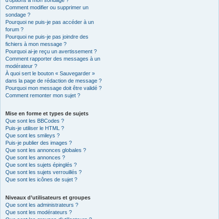
d’options à mon sondage ?
Comment modifier ou supprimer un
sondage ?
Pourquoi ne puis-je pas accéder à un
forum ?
Pourquoi ne puis-je pas joindre des
fichiers à mon message ?
Pourquoi ai-je reçu un avertissement ?
Comment rapporter des messages à un
modérateur ?
À quoi sert le bouton « Sauvegarder »
dans la page de rédaction de message ?
Pourquoi mon message doit être validé ?
Comment remonter mon sujet ?
Mise en forme et types de sujets
Que sont les BBCodes ?
Puis-je utiliser le HTML ?
Que sont les smileys ?
Puis-je publier des images ?
Que sont les annonces globales ?
Que sont les annonces ?
Que sont les sujets épinglés ?
Que sont les sujets verrouillés ?
Que sont les icônes de sujet ?
Niveaux d’utilisateurs et groupes
Que sont les administrateurs ?
Que sont les modérateurs ?