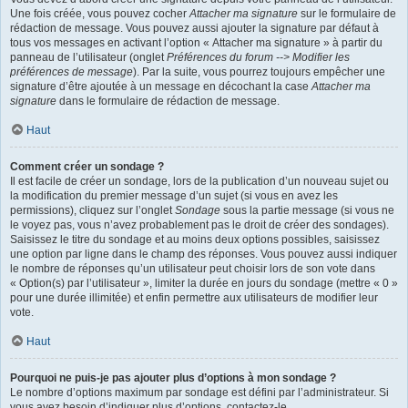
Une fois créée, vous pouvez cocher
Attacher ma signature
sur le formulaire de
rédaction de message. Vous pouvez aussi ajouter la signature par défaut à
tous vos messages en activant l’option « Attacher ma signature » à partir du
panneau de l’utilisateur (onglet
Préférences du forum --> Modifier les
préférences de message
). Par la suite, vous pourrez toujours empêcher une
signature d’être ajoutée à un message en décochant la case
Attacher ma
signature
dans le formulaire de rédaction de message.
Haut
Comment créer un sondage ?
Il est facile de créer un sondage, lors de la publication d’un nouveau sujet ou
la modification du premier message d’un sujet (si vous en avez les
permissions), cliquez sur l’onglet
Sondage
sous la partie message (si vous ne
le voyez pas, vous n’avez probablement pas le droit de créer des sondages).
Saisissez le titre du sondage et au moins deux options possibles, saisissez
une option par ligne dans le champ des réponses. Vous pouvez aussi indiquer
le nombre de réponses qu’un utilisateur peut choisir lors de son vote dans
« Option(s) par l’utilisateur », limiter la durée en jours du sondage (mettre « 0 »
pour une durée illimitée) et enfin permettre aux utilisateurs de modifier leur
vote.
Haut
Pourquoi ne puis-je pas ajouter plus d’options à mon sondage ?
Le nombre d’options maximum par sondage est défini par l’administrateur. Si
vous avez besoin d’indiquer plus d’options, contactez-le.