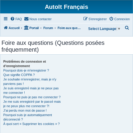
AutoIt Français
FAQ
Nous contacter
S’enregistrer
Connexion
R
Accueil
Portail
Forum
Foire aux questions (Questions posées fréquemment)
Select Language
▼
e
Foire aux questions (Questions posées
c
fréquemment)
h
e
Problèmes de connexion et
r
d’enregistrement
Pourquoi dois-je m’enregistrer ?
c
Que signifie COPPA ?
h
Je souhaite m’enregistrer, mais je n’y
parviens pas !
e
Je suis enregistré mais je ne peux pas
r
me connecter !
Pourquoi ne puis-je pas me connecter ?
Je me suis enregistré par le passé mais
je ne peux plus me connecter ?!
J’ai perdu mon mot de passe !
Pourquoi suis-je automatiquement
déconnecté ?
À quoi sert « Supprimer les cookies » ?