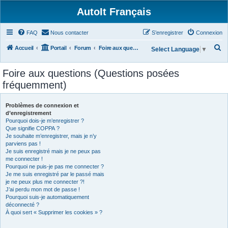
AutoIt Français
FAQ
Nous contacter
S’enregistrer
Connexion
R
Accueil
Portail
Forum
Foire aux questions (Questions posées fréquemment)
Select Language
▼
e
Foire aux questions (Questions posées
c
fréquemment)
h
e
Problèmes de connexion et
r
d’enregistrement
Pourquoi dois-je m’enregistrer ?
c
Que signifie COPPA ?
h
Je souhaite m’enregistrer, mais je n’y
parviens pas !
e
Je suis enregistré mais je ne peux pas
r
me connecter !
Pourquoi ne puis-je pas me connecter ?
Je me suis enregistré par le passé mais
je ne peux plus me connecter ?!
J’ai perdu mon mot de passe !
Pourquoi suis-je automatiquement
déconnecté ?
À quoi sert « Supprimer les cookies » ?