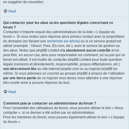
en suggérer de nouvelles.
Haut
Qui contacter pour les abus ou les questions légales concernant ce
forum ?
Contactez n’importe lequel des administrateurs de la liste « L’équipe du
forum ». Si vous restez sans réponse alors prenez contact avec le propriétaire
du domaine (en faisant une
recherche sur whois
) ou si un service gratuit est
utilisé (exemple : Yahoo!, Free, f2s.com, etc.), avec le service de gestion ou
des abus. Notez que phpBB Limited
n’a absolument aucun contrôle
et ne
peut être, en aucun cas, tenu pour responsable sur
comment
,
où
ou
par qui
ce
forum est utilisé. Il est inutile de contacter phpBB Limited pour toute question
légale (cessions et désistements, responsabilité, propos diffamatoires, etc.)
non directement liée
au site Internet phpbb.com ou au logiciel phpBB lui-
même. Si vous adressez un courriel au groupe phpBB à propos de l’utilisation
par une tierce partie
de ce logiciel vous devez vous attendre à une réponse
très courte voire à aucune réponse du tout.
Haut
Comment puis-je contacter un administrateur du forum ?
Pour l’ensemble des utilisateurs du forum, vous pouvez utiliser le lien « Nous
contacter », si ce dernier a été activé par un administrateur.
Pour les membres du forum, vous pouvez également utiliser le lien « L’équipe
du forum ».