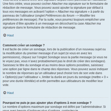
Une fois créée, vous pouvez cocher
Attacher ma signature
sur le formulaire de
rédaction de message. Vous pouvez aussi ajouter la signature par défaut à
tous vos messages en activant l’option « Attacher ma signature » à partir du
panneau de l’utilisateur (onglet
Préférences du forum --> Modifier les
préférences de message
). Par la suite, vous pourrez toujours empêcher une
signature d’être ajoutée à un message en décochant la case
Attacher ma
signature
dans le formulaire de rédaction de message.
Haut
Comment créer un sondage ?
Il est facile de créer un sondage, lors de la publication d’un nouveau sujet ou
la modification du premier message d’un sujet (si vous en avez les
permissions), cliquez sur l’onglet
Sondage
sous la partie message (si vous ne
le voyez pas, vous n’avez probablement pas le droit de créer des sondages).
Saisissez le titre du sondage et au moins deux options possibles, saisissez
une option par ligne dans le champ des réponses. Vous pouvez aussi indiquer
le nombre de réponses qu’un utilisateur peut choisir lors de son vote dans
« Option(s) par l’utilisateur », limiter la durée en jours du sondage (mettre « 0 »
pour une durée illimitée) et enfin permettre aux utilisateurs de modifier leur
vote.
Haut
Pourquoi ne puis-je pas ajouter plus d’options à mon sondage ?
Le nombre d’options maximum par sondage est défini par l’administrateur. Si
vous avez besoin d’indiquer plus d’options, contactez-le.