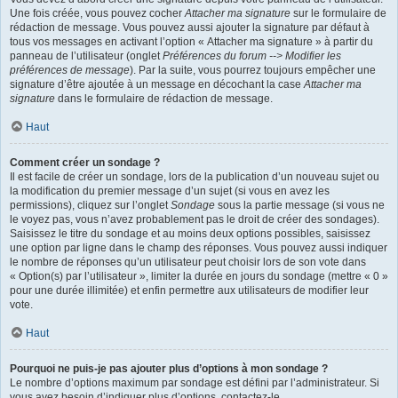
Une fois créée, vous pouvez cocher
Attacher ma signature
sur le formulaire de
rédaction de message. Vous pouvez aussi ajouter la signature par défaut à
tous vos messages en activant l’option « Attacher ma signature » à partir du
panneau de l’utilisateur (onglet
Préférences du forum --> Modifier les
préférences de message
). Par la suite, vous pourrez toujours empêcher une
signature d’être ajoutée à un message en décochant la case
Attacher ma
signature
dans le formulaire de rédaction de message.
Haut
Comment créer un sondage ?
Il est facile de créer un sondage, lors de la publication d’un nouveau sujet ou
la modification du premier message d’un sujet (si vous en avez les
permissions), cliquez sur l’onglet
Sondage
sous la partie message (si vous ne
le voyez pas, vous n’avez probablement pas le droit de créer des sondages).
Saisissez le titre du sondage et au moins deux options possibles, saisissez
une option par ligne dans le champ des réponses. Vous pouvez aussi indiquer
le nombre de réponses qu’un utilisateur peut choisir lors de son vote dans
« Option(s) par l’utilisateur », limiter la durée en jours du sondage (mettre « 0 »
pour une durée illimitée) et enfin permettre aux utilisateurs de modifier leur
vote.
Haut
Pourquoi ne puis-je pas ajouter plus d’options à mon sondage ?
Le nombre d’options maximum par sondage est défini par l’administrateur. Si
vous avez besoin d’indiquer plus d’options, contactez-le.