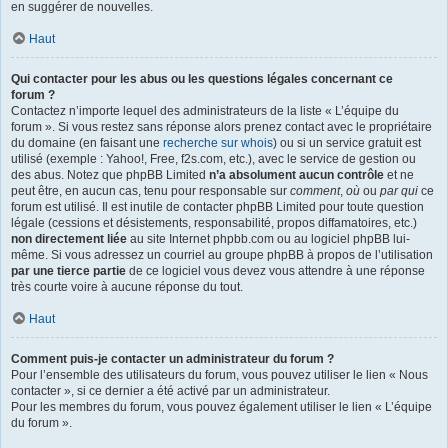
en suggérer de nouvelles.
Haut
Qui contacter pour les abus ou les questions légales concernant ce
forum ?
Contactez n’importe lequel des administrateurs de la liste « L’équipe du
forum ». Si vous restez sans réponse alors prenez contact avec le propriétaire
du domaine (en faisant une
recherche sur whois
) ou si un service gratuit est
utilisé (exemple : Yahoo!, Free, f2s.com, etc.), avec le service de gestion ou
des abus. Notez que phpBB Limited
n’a absolument aucun contrôle
et ne
peut être, en aucun cas, tenu pour responsable sur
comment
,
où
ou
par qui
ce
forum est utilisé. Il est inutile de contacter phpBB Limited pour toute question
légale (cessions et désistements, responsabilité, propos diffamatoires, etc.)
non directement liée
au site Internet phpbb.com ou au logiciel phpBB lui-
même. Si vous adressez un courriel au groupe phpBB à propos de l’utilisation
par une tierce partie
de ce logiciel vous devez vous attendre à une réponse
très courte voire à aucune réponse du tout.
Haut
Comment puis-je contacter un administrateur du forum ?
Pour l’ensemble des utilisateurs du forum, vous pouvez utiliser le lien « Nous
contacter », si ce dernier a été activé par un administrateur.
Pour les membres du forum, vous pouvez également utiliser le lien « L’équipe
du forum ».