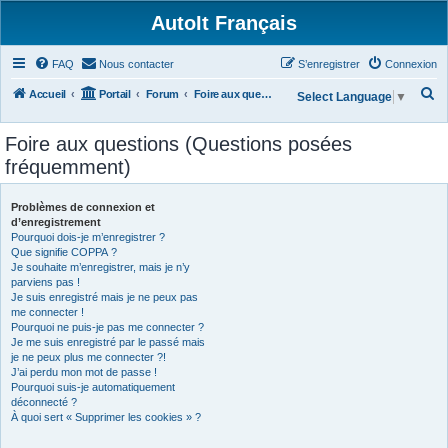
AutoIt Français
FAQ
Nous contacter
S’enregistrer
Connexion
R
Accueil
Portail
Forum
Foire aux questions (Questions posées fréquemment)
Select Language
▼
e
Foire aux questions (Questions posées
c
fréquemment)
h
e
Problèmes de connexion et
r
d’enregistrement
Pourquoi dois-je m’enregistrer ?
c
Que signifie COPPA ?
h
Je souhaite m’enregistrer, mais je n’y
parviens pas !
e
Je suis enregistré mais je ne peux pas
r
me connecter !
Pourquoi ne puis-je pas me connecter ?
Je me suis enregistré par le passé mais
je ne peux plus me connecter ?!
J’ai perdu mon mot de passe !
Pourquoi suis-je automatiquement
déconnecté ?
À quoi sert « Supprimer les cookies » ?