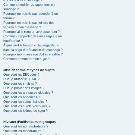
d’options à mon sondage ?
Comment modifier ou supprimer un
sondage ?
Pourquoi ne puis-je pas accéder à un
forum ?
Pourquoi ne puis-je pas joindre des
fichiers à mon message ?
Pourquoi ai-je reçu un avertissement ?
Comment rapporter des messages à un
modérateur ?
À quoi sert le bouton « Sauvegarder »
dans la page de rédaction de message ?
Pourquoi mon message doit être validé ?
Comment remonter mon sujet ?
Mise en forme et types de sujets
Que sont les BBCodes ?
Puis-je utiliser le HTML ?
Que sont les smileys ?
Puis-je publier des images ?
Que sont les annonces globales ?
Que sont les annonces ?
Que sont les sujets épinglés ?
Que sont les sujets verrouillés ?
Que sont les icônes de sujet ?
Niveaux d’utilisateurs et groupes
Que sont les administrateurs ?
Que sont les modérateurs ?