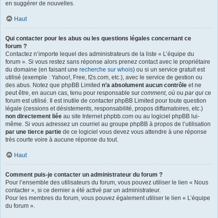
en suggérer de nouvelles.
Haut
Qui contacter pour les abus ou les questions légales concernant ce
forum ?
Contactez n’importe lequel des administrateurs de la liste « L’équipe du
forum ». Si vous restez sans réponse alors prenez contact avec le propriétaire
du domaine (en faisant une
recherche sur whois
) ou si un service gratuit est
utilisé (exemple : Yahoo!, Free, f2s.com, etc.), avec le service de gestion ou
des abus. Notez que phpBB Limited
n’a absolument aucun contrôle
et ne
peut être, en aucun cas, tenu pour responsable sur
comment
,
où
ou
par qui
ce
forum est utilisé. Il est inutile de contacter phpBB Limited pour toute question
légale (cessions et désistements, responsabilité, propos diffamatoires, etc.)
non directement liée
au site Internet phpbb.com ou au logiciel phpBB lui-
même. Si vous adressez un courriel au groupe phpBB à propos de l’utilisation
par une tierce partie
de ce logiciel vous devez vous attendre à une réponse
très courte voire à aucune réponse du tout.
Haut
Comment puis-je contacter un administrateur du forum ?
Pour l’ensemble des utilisateurs du forum, vous pouvez utiliser le lien « Nous
contacter », si ce dernier a été activé par un administrateur.
Pour les membres du forum, vous pouvez également utiliser le lien « L’équipe
du forum ».