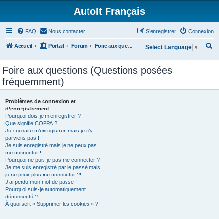
AutoIt Français
FAQ
Nous contacter
S’enregistrer
Connexion
R
Accueil
Portail
Forum
Foire aux questions (Questions posées fréquemment)
Select Language
▼
e
Foire aux questions (Questions posées
c
fréquemment)
h
e
Problèmes de connexion et
r
d’enregistrement
Pourquoi dois-je m’enregistrer ?
c
Que signifie COPPA ?
h
Je souhaite m’enregistrer, mais je n’y
parviens pas !
e
Je suis enregistré mais je ne peux pas
r
me connecter !
Pourquoi ne puis-je pas me connecter ?
Je me suis enregistré par le passé mais
je ne peux plus me connecter ?!
J’ai perdu mon mot de passe !
Pourquoi suis-je automatiquement
déconnecté ?
À quoi sert « Supprimer les cookies » ?