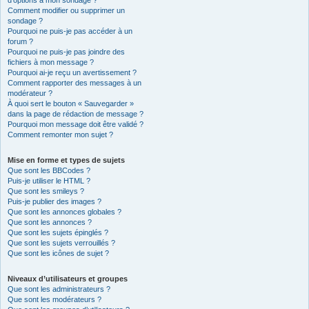
d’options à mon sondage ?
Comment modifier ou supprimer un
sondage ?
Pourquoi ne puis-je pas accéder à un
forum ?
Pourquoi ne puis-je pas joindre des
fichiers à mon message ?
Pourquoi ai-je reçu un avertissement ?
Comment rapporter des messages à un
modérateur ?
À quoi sert le bouton « Sauvegarder »
dans la page de rédaction de message ?
Pourquoi mon message doit être validé ?
Comment remonter mon sujet ?
Mise en forme et types de sujets
Que sont les BBCodes ?
Puis-je utiliser le HTML ?
Que sont les smileys ?
Puis-je publier des images ?
Que sont les annonces globales ?
Que sont les annonces ?
Que sont les sujets épinglés ?
Que sont les sujets verrouillés ?
Que sont les icônes de sujet ?
Niveaux d’utilisateurs et groupes
Que sont les administrateurs ?
Que sont les modérateurs ?