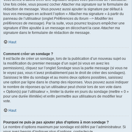
Une fois créée, vous pouvez cocher
Attacher ma signature
sur le formulaire de
rédaction de message. Vous pouvez aussi ajouter la signature par défaut à
tous vos messages en activant l’option « Attacher ma signature » à partir du
panneau de l’utilisateur (onglet
Préférences du forum --> Modifier les
préférences de message
). Par la suite, vous pourrez toujours empêcher une
signature d’être ajoutée à un message en décochant la case
Attacher ma
signature
dans le formulaire de rédaction de message.
Haut
Comment créer un sondage ?
Il est facile de créer un sondage, lors de la publication d’un nouveau sujet ou
la modification du premier message d’un sujet (si vous en avez les
permissions), cliquez sur l’onglet
Sondage
sous la partie message (si vous ne
le voyez pas, vous n’avez probablement pas le droit de créer des sondages).
Saisissez le titre du sondage et au moins deux options possibles, saisissez
une option par ligne dans le champ des réponses. Vous pouvez aussi indiquer
le nombre de réponses qu’un utilisateur peut choisir lors de son vote dans
« Option(s) par l’utilisateur », limiter la durée en jours du sondage (mettre « 0 »
pour une durée illimitée) et enfin permettre aux utilisateurs de modifier leur
vote.
Haut
Pourquoi ne puis-je pas ajouter plus d’options à mon sondage ?
Le nombre d’options maximum par sondage est défini par l’administrateur. Si
vous avez besoin d’indiquer plus d’options, contactez-le.