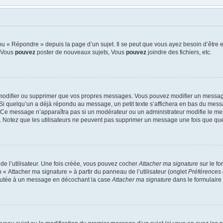
u « Répondre » depuis la page d’un sujet. Il se peut que vous ayez besoin d’être e
: Vous
pouvez
poster de nouveaux sujets, Vous
pouvez
joindre des fichiers, etc.
modifier ou supprimer que vos propres messages. Vous pouvez modifier un message
quelqu’un a déjà répondu au message, un petit texte s’affichera en bas du message 
n. Ce message n’apparaîtra pas si un modérateur ou un administrateur modifie le mes
ive. Notez que les utilisateurs ne peuvent pas supprimer un message une fois que qu
e l’utilisateur. Une fois créée, vous pouvez cocher
Attacher ma signature
sur le f
 « Attacher ma signature » à partir du panneau de l’utilisateur (onglet
Préférences 
joutée à un message en décochant la case
Attacher ma signature
dans le formulaire