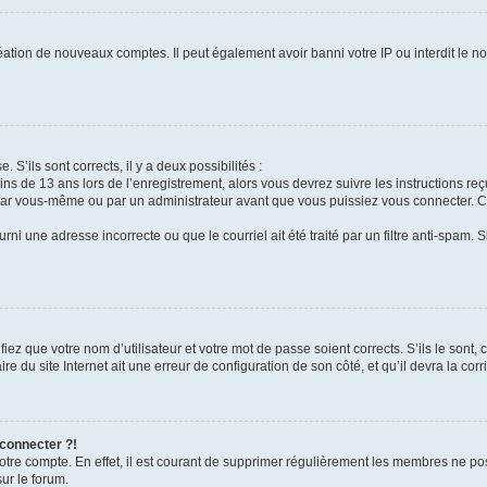
réation de nouveaux comptes. Il peut également avoir banni votre IP ou interdit le no
. S’ils sont corrects, il y a deux possibilités :
ins de 13 ans lors de l’enregistrement, alors vous devrez suivre les instructions r
par vous-même ou par un administrateur avant que vous puissiez vous connecter. Cet
rni une adresse incorrecte ou que le courriel ait été traité par un filtre anti-spam. 
iez que votre nom d’utilisateur et votre mot de passe soient corrects. S’ils le sont,
e du site Internet ait une erreur de configuration de son côté, et qu’il devra la corri
 connecter ?!
votre compte. En effet, il est courant de supprimer régulièrement les membres ne pos
sur le forum.