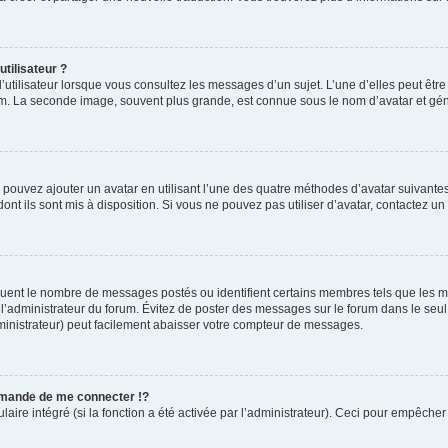
tilisateur ?
’utilisateur lorsque vous consultez les messages d’un sujet. L’une d’elles peut êtr
rum. La seconde image, souvent plus grande, est connue sous le nom d’avatar et 
s pouvez ajouter un avatar en utilisant l’une des quatre méthodes d’avatar suivantes 
ont ils sont mis à disposition. Si vous ne pouvez pas utiliser d’avatar, contactez un
diquent le nombre de messages postés ou identifient certains membres tels que les 
ar l’administrateur du forum. Évitez de poster des messages sur le forum dans le seu
ministrateur) peut facilement abaisser votre compteur de messages.
mande de me connecter !?
re intégré (si la fonction a été activée par l’administrateur). Ceci pour empêcher l’u