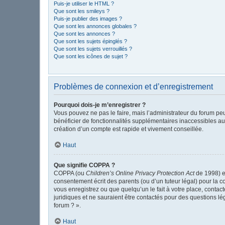
Puis-je utiliser le HTML ?
Que sont les smileys ?
Puis-je publier des images ?
Que sont les annonces globales ?
Que sont les annonces ?
Que sont les sujets épinglés ?
Que sont les sujets verrouillés ?
Que sont les icônes de sujet ?
Problèmes de connexion et d’enregistrement
Pourquoi dois-je m’enregistrer ?
Vous pouvez ne pas le faire, mais l’administrateur du forum peu
bénéficier de fonctionnalités supplémentaires inaccessibles au
création d’un compte est rapide et vivement conseillée.
Haut
Que signifie COPPA ?
COPPA (ou
Children’s Online Privacy Protection Act
de 1998) es
consentement écrit des parents (ou d’un tuteur légal) pour la c
vous enregistrez ou que quelqu’un le fait à votre place, contac
juridiques et ne sauraient être contactés pour des questions l
forum ? ».
Haut