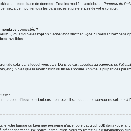
ockés dans notre base de données. Pour les modifier, accédez au
Panneau de l’util
 permettra de modifier tous les paramètres et préférences de votre compte.
s membres connectés ?
forum », vous trouverez l’option
Cacher mon statut en ligne
. Si vous activez cette o
res invisibles.
ifférent de celui dans lequel vous êtes. Dans ce cas, accédez au
panneau de l’utilisa
ney, etc.). Notez que la modification du fuseau horaire, comme la plupart des para
recte !
aire et que l’heure est toujours incorrecte, il se peut que le serveur ne soit pas à
installé votre langue ou bien que personne n’ait encore traduit phpBB dans votre l
s à créer et partager une nouvelle traduction. Vous trouverez plus d’informations sur 