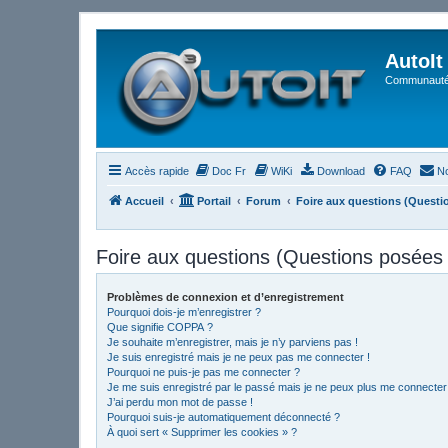
AutoIt
Communauté 
Accès rapide
Doc Fr
WiKi
Download
FAQ
No
Accueil
Portail
Forum
Foire aux questions (Quest
Foire aux questions (Questions posée
Problèmes de connexion et d’enregistrement
Pourquoi dois-je m’enregistrer ?
Que signifie COPPA ?
Je souhaite m’enregistrer, mais je n’y parviens pas !
Je suis enregistré mais je ne peux pas me connecter !
Pourquoi ne puis-je pas me connecter ?
Je me suis enregistré par le passé mais je ne peux plus me connecter
J’ai perdu mon mot de passe !
Pourquoi suis-je automatiquement déconnecté ?
À quoi sert « Supprimer les cookies » ?