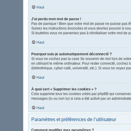
Haut
J’ai perdu mon mot de passe !
Pas de panique ! Bien que votre mot de passe ne puisse pas être
Suivez les instructions énoncées et vous devriez pouvoir à no
Si toutefois vous ne parveniez pas à réinitialiser votre mot de 
Haut
Pourquoi suis-je automatiquement déconnecté ?
Si vous ne cochez pas la case
Se souvenir de moi
lors de votr
en utilisant le même ordinateur. Pour rester connecté, cochez 
(bibliothèque, cyber-café, université, etc.). Si vous ne voyez pa
Haut
À quoi sert « Supprimer les cookies » ?
Cela supprime tous les cookies créés par phpBB qui conservent v
messages (lu ou non lu) si cela a été activé par un administr
Haut
Paramètres et préférences de l’utilisateur
Comment modifier mes paramètres ?