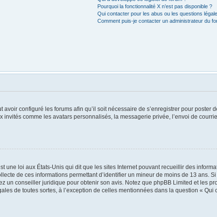
Pourquoi la fonctionnalité X n’est pas disponible ?
Qui contacter pour les abus ou les questions léga
Comment puis-je contacter un administrateur du f
t avoir configuré les forums afin qu’il soit nécessaire de s’enregistrer pour poster
x invités comme les avatars personnalisés, la messagerie privée, l’envoi de courri
t une loi aux États-Unis qui dit que les sites Internet pouvant recueillir des infor
ollecte de ces informations permettant d’identifier un mineur de moins de 13 ans. S
tez un conseiller juridique pour obtenir son avis. Notez que phpBB Limited et les pr
égales de toutes sortes, à l’exception de celles mentionnées dans la question « Qui