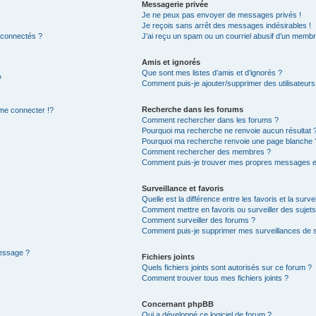
Messagerie privée
Je ne peux pas envoyer de messages privés !
Je reçois sans arrêt des messages indésirables !
 connectés ?
J’ai reçu un spam ou un courriel abusif d’un membr
Amis et ignorés
Que sont mes listes d’amis et d’ignorés ?
?
Comment puis-je ajouter/supprimer des utilisateurs 
Recherche dans les forums
e connecter !?
Comment rechercher dans les forums ?
Pourquoi ma recherche ne renvoie aucun résultat 
Pourquoi ma recherche renvoie une page blanche 
Comment rechercher des membres ?
Comment puis-je trouver mes propres messages et
Surveillance et favoris
Quelle est la différence entre les favoris et la surve
Comment mettre en favoris ou surveiller des sujets
Comment surveiller des forums ?
Comment puis-je supprimer mes surveillances de s
message ?
Fichiers joints
Quels fichiers joints sont autorisés sur ce forum ?
Comment trouver tous mes fichiers joints ?
Concernant phpBB
Qui a développé ce logiciel de forum ?