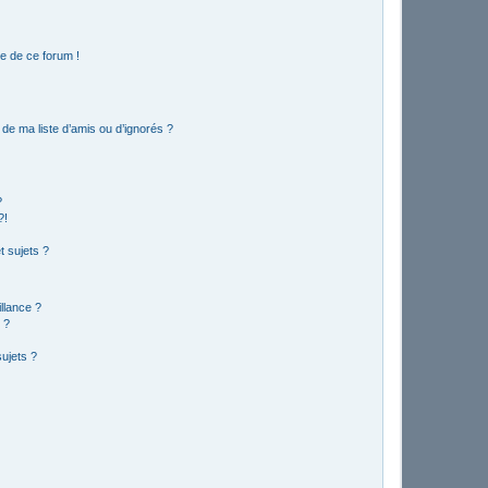
e de ce forum !
de ma liste d’amis ou d’ignorés ?
?
?!
 sujets ?
illance ?
 ?
ujets ?