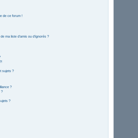
e de ce forum !
de ma liste d’amis ou d’ignorés ?
?
?!
 sujets ?
illance ?
 ?
ujets ?