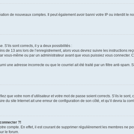
réation de nouveaux comptes. Il peut également avoir banni votre IP ou interdit le no
. S’ils sont corrects, il y a deux possibilités :
ins de 13 ans lors de l’enregistrement, alors vous devrez suivre les instructions r
par vous-même ou par un administrateur avant que vous puissiez vous connecter. Cet
rni une adresse incorrecte ou que le courriel ait été traité par un filtre anti-spam. 
iez que votre nom d’utilisateur et votre mot de passe soient corrects. S’ils le sont,
e du site Internet ait une erreur de configuration de son côté, et qu’il devra la corri
 connecter ?!
votre compte. En effet, il est courant de supprimer régulièrement les membres ne pos
sur le forum.