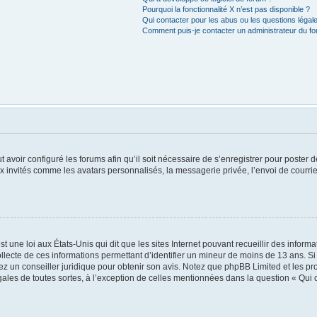
Pourquoi la fonctionnalité X n’est pas disponible ?
Qui contacter pour les abus ou les questions léga
Comment puis-je contacter un administrateur du f
t avoir configuré les forums afin qu’il soit nécessaire de s’enregistrer pour poster
x invités comme les avatars personnalisés, la messagerie privée, l’envoi de courri
t une loi aux États-Unis qui dit que les sites Internet pouvant recueillir des infor
ollecte de ces informations permettant d’identifier un mineur de moins de 13 ans. S
tez un conseiller juridique pour obtenir son avis. Notez que phpBB Limited et les pr
égales de toutes sortes, à l’exception de celles mentionnées dans la question « Qui