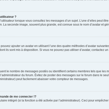
tilisateur ?
’utilisateur lorsque vous consultez les messages d’un sujet. L’une d’elles peut êtr
rum. La seconde image, souvent plus grande, est connue sous le nom d’avatar et 
s pouvez ajouter un avatar en utilisant l’une des quatre méthodes d’avatar suivantes 
ont ils sont mis à disposition. Si vous ne pouvez pas utiliser d’avatar, contactez un
diquent le nombre de messages postés ou identifient certains membres tels que les 
ar l’administrateur du forum. Évitez de poster des messages sur le forum dans le seu
ministrateur) peut facilement abaisser votre compteur de messages.
mande de me connecter !?
re intégré (si la fonction a été activée par l’administrateur). Ceci pour empêcher l’u