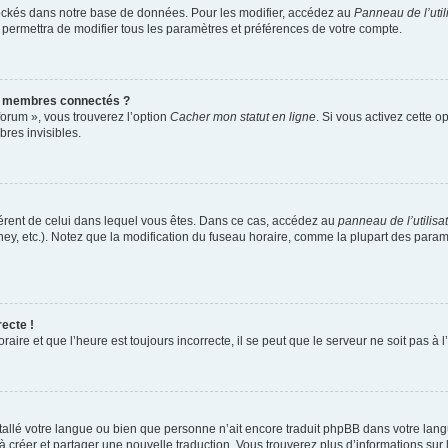
ockés dans notre base de données. Pour les modifier, accédez au
Panneau de l’util
 permettra de modifier tous les paramètres et préférences de votre compte.
s membres connectés ?
forum », vous trouverez l’option
Cacher mon statut en ligne
. Si vous activez cette o
res invisibles.
ifférent de celui dans lequel vous êtes. Dans ce cas, accédez au
panneau de l’utilisa
ney, etc.). Notez que la modification du fuseau horaire, comme la plupart des para
recte !
aire et que l’heure est toujours incorrecte, il se peut que le serveur ne soit pas à
installé votre langue ou bien que personne n’ait encore traduit phpBB dans votre l
s à créer et partager une nouvelle traduction. Vous trouverez plus d’informations sur 