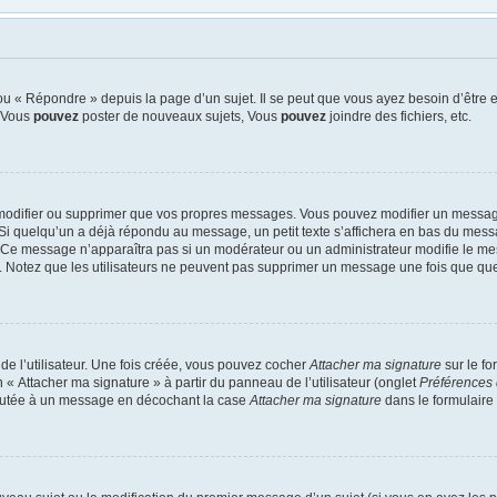
u « Répondre » depuis la page d’un sujet. Il se peut que vous ayez besoin d’être e
: Vous
pouvez
poster de nouveaux sujets, Vous
pouvez
joindre des fichiers, etc.
modifier ou supprimer que vos propres messages. Vous pouvez modifier un message
quelqu’un a déjà répondu au message, un petit texte s’affichera en bas du message 
n. Ce message n’apparaîtra pas si un modérateur ou un administrateur modifie le mes
ive. Notez que les utilisateurs ne peuvent pas supprimer un message une fois que qu
e l’utilisateur. Une fois créée, vous pouvez cocher
Attacher ma signature
sur le f
 « Attacher ma signature » à partir du panneau de l’utilisateur (onglet
Préférences 
joutée à un message en décochant la case
Attacher ma signature
dans le formulaire