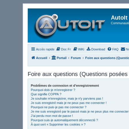
AutoIt
Communauté 
Accès rapide
Doc Fr
WiKi
Download
FAQ
No
Accueil
Portail
Forum
Foire aux questions (Quest
Foire aux questions (Questions posée
Problèmes de connexion et d’enregistrement
Pourquoi dois-je m’enregistrer ?
Que signifie COPPA ?
Je souhaite m’enregistrer, mais je n’y parviens pas !
Je suis enregistré mais je ne peux pas me connecter !
Pourquoi ne puis-je pas me connecter ?
Je me suis enregistré par le passé mais je ne peux plus me connecter
J’ai perdu mon mot de passe !
Pourquoi suis-je automatiquement déconnecté ?
À quoi sert « Supprimer les cookies » ?