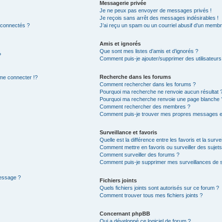
Messagerie privée
Je ne peux pas envoyer de messages privés !
Je reçois sans arrêt des messages indésirables !
 connectés ?
J’ai reçu un spam ou un courriel abusif d’un membr
Amis et ignorés
Que sont mes listes d’amis et d’ignorés ?
?
Comment puis-je ajouter/supprimer des utilisateurs 
Recherche dans les forums
e connecter !?
Comment rechercher dans les forums ?
Pourquoi ma recherche ne renvoie aucun résultat 
Pourquoi ma recherche renvoie une page blanche 
Comment rechercher des membres ?
Comment puis-je trouver mes propres messages et
Surveillance et favoris
Quelle est la différence entre les favoris et la surve
Comment mettre en favoris ou surveiller des sujets
Comment surveiller des forums ?
Comment puis-je supprimer mes surveillances de s
message ?
Fichiers joints
Quels fichiers joints sont autorisés sur ce forum ?
Comment trouver tous mes fichiers joints ?
Concernant phpBB
Qui a développé ce logiciel de forum ?