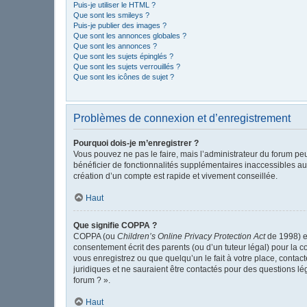
Puis-je utiliser le HTML ?
Que sont les smileys ?
Puis-je publier des images ?
Que sont les annonces globales ?
Que sont les annonces ?
Que sont les sujets épinglés ?
Que sont les sujets verrouillés ?
Que sont les icônes de sujet ?
Problèmes de connexion et d’enregistrement
Pourquoi dois-je m’enregistrer ?
Vous pouvez ne pas le faire, mais l’administrateur du forum peu
bénéficier de fonctionnalités supplémentaires inaccessibles au
création d’un compte est rapide et vivement conseillée.
Haut
Que signifie COPPA ?
COPPA (ou
Children’s Online Privacy Protection Act
de 1998) es
consentement écrit des parents (ou d’un tuteur légal) pour la c
vous enregistrez ou que quelqu’un le fait à votre place, contac
juridiques et ne sauraient être contactés pour des questions l
forum ? ».
Haut