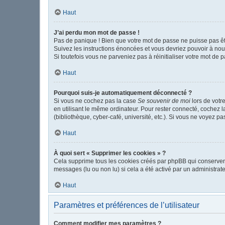
Haut
J’ai perdu mon mot de passe !
Pas de panique ! Bien que votre mot de passe ne puisse pas être
Suivez les instructions énoncées et vous devriez pouvoir à no
Si toutefois vous ne parveniez pas à réinitialiser votre mot de 
Haut
Pourquoi suis-je automatiquement déconnecté ?
Si vous ne cochez pas la case
Se souvenir de moi
lors de votr
en utilisant le même ordinateur. Pour rester connecté, cochez 
(bibliothèque, cyber-café, université, etc.). Si vous ne voyez pa
Haut
À quoi sert « Supprimer les cookies » ?
Cela supprime tous les cookies créés par phpBB qui conservent v
messages (lu ou non lu) si cela a été activé par un administr
Haut
Paramètres et préférences de l’utilisateur
Comment modifier mes paramètres ?