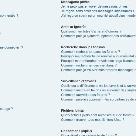
Messagerie privée
Je ne peux pas envoyer de messages privés !
Je reçois sans arrêt des messages indésirables !
 connectés ?
J’ai reçu un spam ou un courriel abusif d’un membr
Amis et ignorés
Que sont mes listes d’amis et d’ignorés ?
?
Comment puis-je ajouter/supprimer des utilisateurs 
Recherche dans les forums
e connecter !?
Comment rechercher dans les forums ?
Pourquoi ma recherche ne renvoie aucun résultat 
Pourquoi ma recherche renvoie une page blanche 
Comment rechercher des membres ?
Comment puis-je trouver mes propres messages et
Surveillance et favoris
Quelle est la différence entre les favoris et la surve
Comment mettre en favoris ou surveiller des sujets
Comment surveiller des forums ?
Comment puis-je supprimer mes surveillances de s
message ?
Fichiers joints
Quels fichiers joints sont autorisés sur ce forum ?
Comment trouver tous mes fichiers joints ?
Concernant phpBB
Qui a développé ce logiciel de forum ?