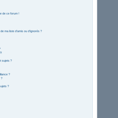
e de ce forum !
de ma liste d’amis ou d’ignorés ?
?
?!
 sujets ?
illance ?
 ?
ujets ?