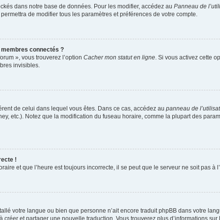
ockés dans notre base de données. Pour les modifier, accédez au
Panneau de l’util
 permettra de modifier tous les paramètres et préférences de votre compte.
s membres connectés ?
forum », vous trouverez l’option
Cacher mon statut en ligne
. Si vous activez cette o
res invisibles.
ifférent de celui dans lequel vous êtes. Dans ce cas, accédez au
panneau de l’utilisa
ney, etc.). Notez que la modification du fuseau horaire, comme la plupart des para
recte !
aire et que l’heure est toujours incorrecte, il se peut que le serveur ne soit pas à
installé votre langue ou bien que personne n’ait encore traduit phpBB dans votre l
s à créer et partager une nouvelle traduction. Vous trouverez plus d’informations sur 