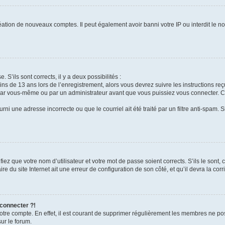
réation de nouveaux comptes. Il peut également avoir banni votre IP ou interdit le no
. S’ils sont corrects, il y a deux possibilités :
ins de 13 ans lors de l’enregistrement, alors vous devrez suivre les instructions r
par vous-même ou par un administrateur avant que vous puissiez vous connecter. Cet
rni une adresse incorrecte ou que le courriel ait été traité par un filtre anti-spam. 
iez que votre nom d’utilisateur et votre mot de passe soient corrects. S’ils le sont,
e du site Internet ait une erreur de configuration de son côté, et qu’il devra la corri
 connecter ?!
votre compte. En effet, il est courant de supprimer régulièrement les membres ne pos
sur le forum.