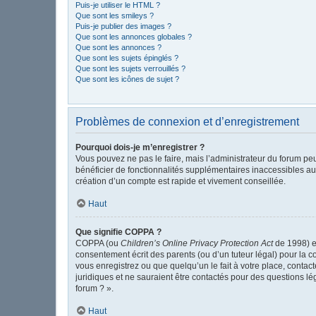
Puis-je utiliser le HTML ?
Que sont les smileys ?
Puis-je publier des images ?
Que sont les annonces globales ?
Que sont les annonces ?
Que sont les sujets épinglés ?
Que sont les sujets verrouillés ?
Que sont les icônes de sujet ?
Problèmes de connexion et d’enregistrement
Pourquoi dois-je m’enregistrer ?
Vous pouvez ne pas le faire, mais l’administrateur du forum peu
bénéficier de fonctionnalités supplémentaires inaccessibles au
création d’un compte est rapide et vivement conseillée.
Haut
Que signifie COPPA ?
COPPA (ou
Children’s Online Privacy Protection Act
de 1998) es
consentement écrit des parents (ou d’un tuteur légal) pour la c
vous enregistrez ou que quelqu’un le fait à votre place, contac
juridiques et ne sauraient être contactés pour des questions l
forum ? ».
Haut