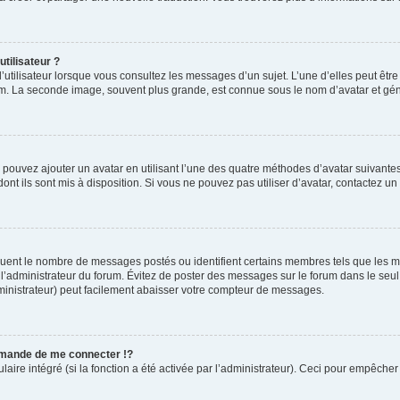
tilisateur ?
’utilisateur lorsque vous consultez les messages d’un sujet. L’une d’elles peut êtr
rum. La seconde image, souvent plus grande, est connue sous le nom d’avatar et 
s pouvez ajouter un avatar en utilisant l’une des quatre méthodes d’avatar suivantes 
ont ils sont mis à disposition. Si vous ne pouvez pas utiliser d’avatar, contactez un
diquent le nombre de messages postés ou identifient certains membres tels que les 
ar l’administrateur du forum. Évitez de poster des messages sur le forum dans le seu
ministrateur) peut facilement abaisser votre compteur de messages.
mande de me connecter !?
re intégré (si la fonction a été activée par l’administrateur). Ceci pour empêcher l’u