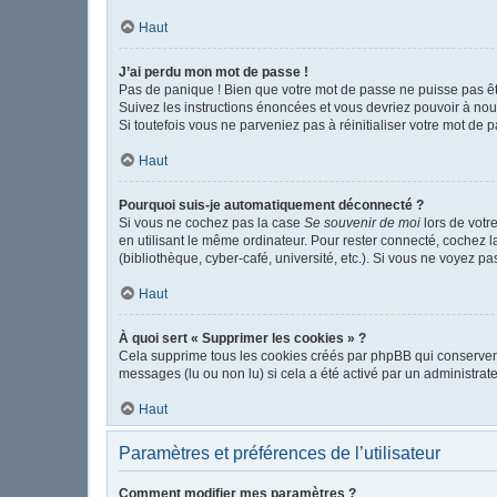
Haut
J’ai perdu mon mot de passe !
Pas de panique ! Bien que votre mot de passe ne puisse pas être
Suivez les instructions énoncées et vous devriez pouvoir à no
Si toutefois vous ne parveniez pas à réinitialiser votre mot de 
Haut
Pourquoi suis-je automatiquement déconnecté ?
Si vous ne cochez pas la case
Se souvenir de moi
lors de votr
en utilisant le même ordinateur. Pour rester connecté, cochez 
(bibliothèque, cyber-café, université, etc.). Si vous ne voyez pa
Haut
À quoi sert « Supprimer les cookies » ?
Cela supprime tous les cookies créés par phpBB qui conservent v
messages (lu ou non lu) si cela a été activé par un administr
Haut
Paramètres et préférences de l’utilisateur
Comment modifier mes paramètres ?