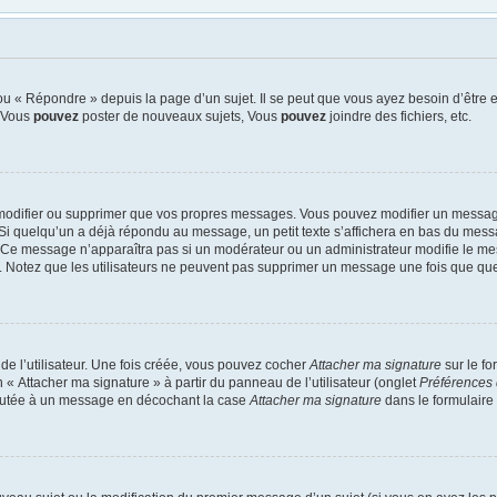
u « Répondre » depuis la page d’un sujet. Il se peut que vous ayez besoin d’être e
: Vous
pouvez
poster de nouveaux sujets, Vous
pouvez
joindre des fichiers, etc.
modifier ou supprimer que vos propres messages. Vous pouvez modifier un message
quelqu’un a déjà répondu au message, un petit texte s’affichera en bas du message 
n. Ce message n’apparaîtra pas si un modérateur ou un administrateur modifie le mes
ive. Notez que les utilisateurs ne peuvent pas supprimer un message une fois que qu
e l’utilisateur. Une fois créée, vous pouvez cocher
Attacher ma signature
sur le f
 « Attacher ma signature » à partir du panneau de l’utilisateur (onglet
Préférences 
joutée à un message en décochant la case
Attacher ma signature
dans le formulaire