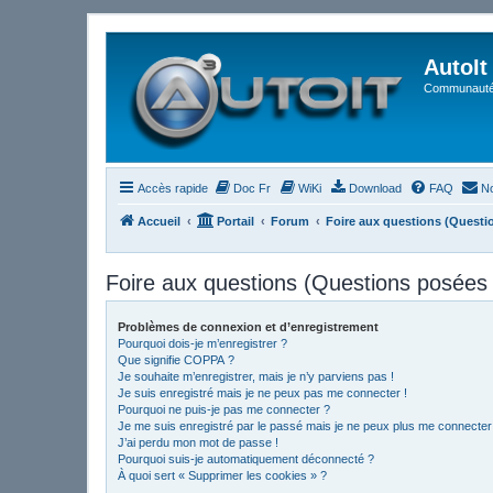
AutoIt
Communauté 
Accès rapide
Doc Fr
WiKi
Download
FAQ
No
Accueil
Portail
Forum
Foire aux questions (Quest
Foire aux questions (Questions posée
Problèmes de connexion et d’enregistrement
Pourquoi dois-je m’enregistrer ?
Que signifie COPPA ?
Je souhaite m’enregistrer, mais je n’y parviens pas !
Je suis enregistré mais je ne peux pas me connecter !
Pourquoi ne puis-je pas me connecter ?
Je me suis enregistré par le passé mais je ne peux plus me connecter
J’ai perdu mon mot de passe !
Pourquoi suis-je automatiquement déconnecté ?
À quoi sert « Supprimer les cookies » ?