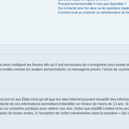
Pourquoi la fonctionnalité X n’est pas disponible ?
Qui contacter pour les abus ou les questions léga
Comment puis-je contacter un administrateur du f
t avoir configuré les forums afin qu’il soit nécessaire de s’enregistrer pour poster
x invités comme les avatars personnalisés, la messagerie privée, l’envoi de courri
t une loi aux États-Unis qui dit que les sites Internet pouvant recueillir des infor
ollecte de ces informations permettant d’identifier un mineur de moins de 13 ans. S
tez un conseiller juridique pour obtenir son avis. Notez que phpBB Limited et les pr
égales de toutes sortes, à l’exception de celles mentionnées dans la question « Qui