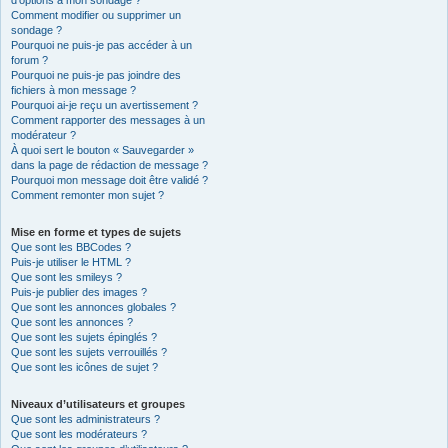
d’options à mon sondage ?
Comment modifier ou supprimer un
sondage ?
Pourquoi ne puis-je pas accéder à un
forum ?
Pourquoi ne puis-je pas joindre des
fichiers à mon message ?
Pourquoi ai-je reçu un avertissement ?
Comment rapporter des messages à un
modérateur ?
À quoi sert le bouton « Sauvegarder »
dans la page de rédaction de message ?
Pourquoi mon message doit être validé ?
Comment remonter mon sujet ?
Mise en forme et types de sujets
Que sont les BBCodes ?
Puis-je utiliser le HTML ?
Que sont les smileys ?
Puis-je publier des images ?
Que sont les annonces globales ?
Que sont les annonces ?
Que sont les sujets épinglés ?
Que sont les sujets verrouillés ?
Que sont les icônes de sujet ?
Niveaux d’utilisateurs et groupes
Que sont les administrateurs ?
Que sont les modérateurs ?