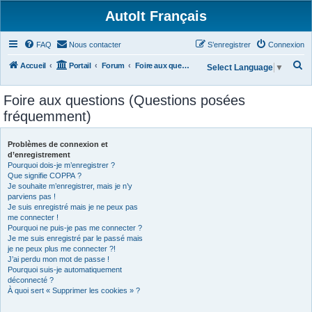
AutoIt Français
FAQ
Nous contacter
S’enregistrer
Connexion
R
Accueil
Portail
Forum
Foire aux questions (Questions posées fréquemment)
Select Language
▼
e
Foire aux questions (Questions posées
c
fréquemment)
h
e
Problèmes de connexion et
r
d’enregistrement
Pourquoi dois-je m’enregistrer ?
c
Que signifie COPPA ?
h
Je souhaite m’enregistrer, mais je n’y
parviens pas !
e
Je suis enregistré mais je ne peux pas
r
me connecter !
Pourquoi ne puis-je pas me connecter ?
Je me suis enregistré par le passé mais
je ne peux plus me connecter ?!
J’ai perdu mon mot de passe !
Pourquoi suis-je automatiquement
déconnecté ?
À quoi sert « Supprimer les cookies » ?