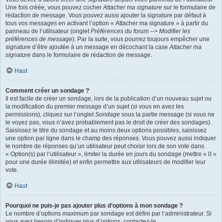
Une fois créée, vous pouvez cocher
Attacher ma signature
sur le formulaire de
rédaction de message. Vous pouvez aussi ajouter la signature par défaut à
tous vos messages en activant l’option « Attacher ma signature » à partir du
panneau de l’utilisateur (onglet
Préférences du forum --> Modifier les
préférences de message
). Par la suite, vous pourrez toujours empêcher une
signature d’être ajoutée à un message en décochant la case
Attacher ma
signature
dans le formulaire de rédaction de message.
Haut
Comment créer un sondage ?
Il est facile de créer un sondage, lors de la publication d’un nouveau sujet ou
la modification du premier message d’un sujet (si vous en avez les
permissions), cliquez sur l’onglet
Sondage
sous la partie message (si vous ne
le voyez pas, vous n’avez probablement pas le droit de créer des sondages).
Saisissez le titre du sondage et au moins deux options possibles, saisissez
une option par ligne dans le champ des réponses. Vous pouvez aussi indiquer
le nombre de réponses qu’un utilisateur peut choisir lors de son vote dans
« Option(s) par l’utilisateur », limiter la durée en jours du sondage (mettre « 0 »
pour une durée illimitée) et enfin permettre aux utilisateurs de modifier leur
vote.
Haut
Pourquoi ne puis-je pas ajouter plus d’options à mon sondage ?
Le nombre d’options maximum par sondage est défini par l’administrateur. Si
vous avez besoin d’indiquer plus d’options, contactez-le.