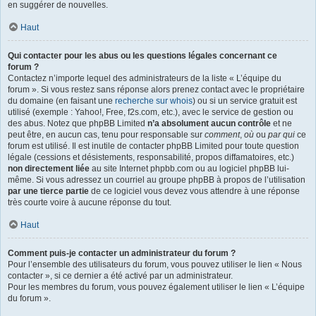
en suggérer de nouvelles.
Haut
Qui contacter pour les abus ou les questions légales concernant ce
forum ?
Contactez n’importe lequel des administrateurs de la liste « L’équipe du
forum ». Si vous restez sans réponse alors prenez contact avec le propriétaire
du domaine (en faisant une
recherche sur whois
) ou si un service gratuit est
utilisé (exemple : Yahoo!, Free, f2s.com, etc.), avec le service de gestion ou
des abus. Notez que phpBB Limited
n’a absolument aucun contrôle
et ne
peut être, en aucun cas, tenu pour responsable sur
comment
,
où
ou
par qui
ce
forum est utilisé. Il est inutile de contacter phpBB Limited pour toute question
légale (cessions et désistements, responsabilité, propos diffamatoires, etc.)
non directement liée
au site Internet phpbb.com ou au logiciel phpBB lui-
même. Si vous adressez un courriel au groupe phpBB à propos de l’utilisation
par une tierce partie
de ce logiciel vous devez vous attendre à une réponse
très courte voire à aucune réponse du tout.
Haut
Comment puis-je contacter un administrateur du forum ?
Pour l’ensemble des utilisateurs du forum, vous pouvez utiliser le lien « Nous
contacter », si ce dernier a été activé par un administrateur.
Pour les membres du forum, vous pouvez également utiliser le lien « L’équipe
du forum ».