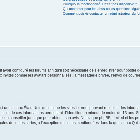
Pourquoi la fonctionnalité X n’est pas disponible ?
Qui contacter pour les abus ou les questions léga
Comment puis-je contacter un administrateur du f
t avoir configuré les forums afin qu’il soit nécessaire de s’enregistrer pour poster
x invités comme les avatars personnalisés, la messagerie privée, l’envoi de courri
t une loi aux États-Unis qui dit que les sites Internet pouvant recueillir des infor
ollecte de ces informations permettant d’identifier un mineur de moins de 13 ans. S
tez un conseiller juridique pour obtenir son avis. Notez que phpBB Limited et les pr
égales de toutes sortes, à l’exception de celles mentionnées dans la question « Qui