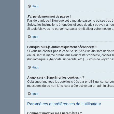
Haut
J’ai perdu mon mot de passe !
Pas de panique ! Bien que votre mot de passe ne puisse pas être
Suivez les instructions énoncées et vous devriez pouvoir à no
Si toutefois vous ne parveniez pas à réinitialiser votre mot de 
Haut
Pourquoi suis-je automatiquement déconnecté ?
Si vous ne cochez pas la case
Se souvenir de moi
lors de votr
en utilisant le même ordinateur. Pour rester connecté, cochez 
(bibliothèque, cyber-café, université, etc.). Si vous ne voyez pa
Haut
À quoi sert « Supprimer les cookies » ?
Cela supprime tous les cookies créés par phpBB qui conservent v
messages (lu ou non lu) si cela a été activé par un administr
Haut
Paramètres et préférences de l’utilisateur
Comment modifier mes paramètres ?