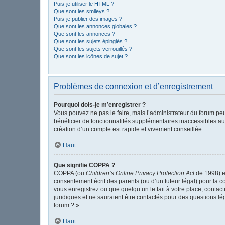
Puis-je utiliser le HTML ?
Que sont les smileys ?
Puis-je publier des images ?
Que sont les annonces globales ?
Que sont les annonces ?
Que sont les sujets épinglés ?
Que sont les sujets verrouillés ?
Que sont les icônes de sujet ?
Problèmes de connexion et d’enregistrement
Pourquoi dois-je m’enregistrer ?
Vous pouvez ne pas le faire, mais l’administrateur du forum peu
bénéficier de fonctionnalités supplémentaires inaccessibles au
création d’un compte est rapide et vivement conseillée.
Haut
Que signifie COPPA ?
COPPA (ou
Children’s Online Privacy Protection Act
de 1998) es
consentement écrit des parents (ou d’un tuteur légal) pour la c
vous enregistrez ou que quelqu’un le fait à votre place, contac
juridiques et ne sauraient être contactés pour des questions l
forum ? ».
Haut