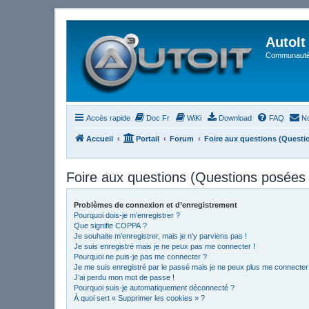
AutoIt
Communauté 
Accès rapide
Doc Fr
WiKi
Download
FAQ
No
Accueil
Portail
Forum
Foire aux questions (Quest
Foire aux questions (Questions posée
Problèmes de connexion et d’enregistrement
Pourquoi dois-je m’enregistrer ?
Que signifie COPPA ?
Je souhaite m’enregistrer, mais je n’y parviens pas !
Je suis enregistré mais je ne peux pas me connecter !
Pourquoi ne puis-je pas me connecter ?
Je me suis enregistré par le passé mais je ne peux plus me connecter
J’ai perdu mon mot de passe !
Pourquoi suis-je automatiquement déconnecté ?
À quoi sert « Supprimer les cookies » ?