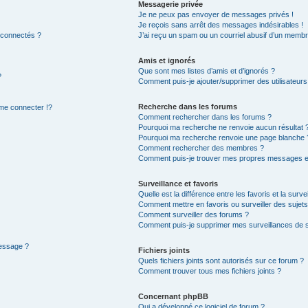
Messagerie privée
Je ne peux pas envoyer de messages privés !
Je reçois sans arrêt des messages indésirables !
 connectés ?
J’ai reçu un spam ou un courriel abusif d’un membr
Amis et ignorés
Que sont mes listes d’amis et d’ignorés ?
?
Comment puis-je ajouter/supprimer des utilisateurs 
Recherche dans les forums
e connecter !?
Comment rechercher dans les forums ?
Pourquoi ma recherche ne renvoie aucun résultat 
Pourquoi ma recherche renvoie une page blanche 
Comment rechercher des membres ?
Comment puis-je trouver mes propres messages et
Surveillance et favoris
Quelle est la différence entre les favoris et la surve
Comment mettre en favoris ou surveiller des sujets
Comment surveiller des forums ?
Comment puis-je supprimer mes surveillances de s
message ?
Fichiers joints
Quels fichiers joints sont autorisés sur ce forum ?
Comment trouver tous mes fichiers joints ?
Concernant phpBB
Qui a développé ce logiciel de forum ?