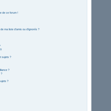
e de ce forum !
de ma liste d’amis ou d’ignorés ?
?
?!
 sujets ?
illance ?
 ?
ujets ?