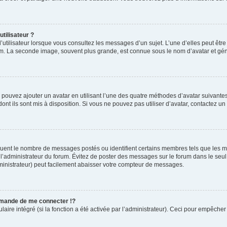
tilisateur ?
’utilisateur lorsque vous consultez les messages d’un sujet. L’une d’elles peut êtr
rum. La seconde image, souvent plus grande, est connue sous le nom d’avatar et 
s pouvez ajouter un avatar en utilisant l’une des quatre méthodes d’avatar suivantes 
ont ils sont mis à disposition. Si vous ne pouvez pas utiliser d’avatar, contactez un
diquent le nombre de messages postés ou identifient certains membres tels que les 
ar l’administrateur du forum. Évitez de poster des messages sur le forum dans le seu
ministrateur) peut facilement abaisser votre compteur de messages.
mande de me connecter !?
re intégré (si la fonction a été activée par l’administrateur). Ceci pour empêcher l’u