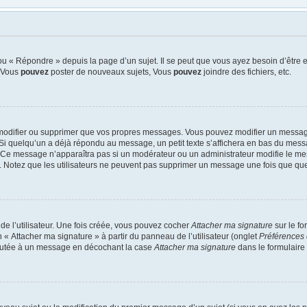
u « Répondre » depuis la page d’un sujet. Il se peut que vous ayez besoin d’être e
: Vous
pouvez
poster de nouveaux sujets, Vous
pouvez
joindre des fichiers, etc.
modifier ou supprimer que vos propres messages. Vous pouvez modifier un message
quelqu’un a déjà répondu au message, un petit texte s’affichera en bas du message 
n. Ce message n’apparaîtra pas si un modérateur ou un administrateur modifie le mes
ive. Notez que les utilisateurs ne peuvent pas supprimer un message une fois que qu
e l’utilisateur. Une fois créée, vous pouvez cocher
Attacher ma signature
sur le f
 « Attacher ma signature » à partir du panneau de l’utilisateur (onglet
Préférences 
joutée à un message en décochant la case
Attacher ma signature
dans le formulaire