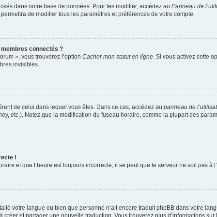
ockés dans notre base de données. Pour les modifier, accédez au
Panneau de l’util
 permettra de modifier tous les paramètres et préférences de votre compte.
s membres connectés ?
forum », vous trouverez l’option
Cacher mon statut en ligne
. Si vous activez cette o
res invisibles.
ifférent de celui dans lequel vous êtes. Dans ce cas, accédez au
panneau de l’utilisa
ney, etc.). Notez que la modification du fuseau horaire, comme la plupart des para
recte !
aire et que l’heure est toujours incorrecte, il se peut que le serveur ne soit pas à
installé votre langue ou bien que personne n’ait encore traduit phpBB dans votre l
s à créer et partager une nouvelle traduction. Vous trouverez plus d’informations sur 