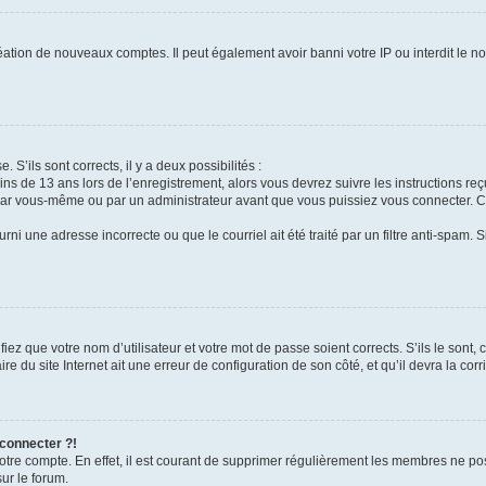
réation de nouveaux comptes. Il peut également avoir banni votre IP ou interdit le no
. S’ils sont corrects, il y a deux possibilités :
ins de 13 ans lors de l’enregistrement, alors vous devrez suivre les instructions r
par vous-même ou par un administrateur avant que vous puissiez vous connecter. Cet
rni une adresse incorrecte ou que le courriel ait été traité par un filtre anti-spam. 
iez que votre nom d’utilisateur et votre mot de passe soient corrects. S’ils le sont,
e du site Internet ait une erreur de configuration de son côté, et qu’il devra la corri
 connecter ?!
votre compte. En effet, il est courant de supprimer régulièrement les membres ne pos
sur le forum.