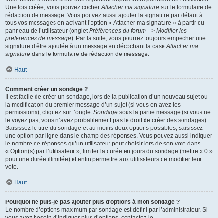
Une fois créée, vous pouvez cocher
Attacher ma signature
sur le formulaire de
rédaction de message. Vous pouvez aussi ajouter la signature par défaut à
tous vos messages en activant l’option « Attacher ma signature » à partir du
panneau de l’utilisateur (onglet
Préférences du forum --> Modifier les
préférences de message
). Par la suite, vous pourrez toujours empêcher une
signature d’être ajoutée à un message en décochant la case
Attacher ma
signature
dans le formulaire de rédaction de message.
Haut
Comment créer un sondage ?
Il est facile de créer un sondage, lors de la publication d’un nouveau sujet ou
la modification du premier message d’un sujet (si vous en avez les
permissions), cliquez sur l’onglet
Sondage
sous la partie message (si vous ne
le voyez pas, vous n’avez probablement pas le droit de créer des sondages).
Saisissez le titre du sondage et au moins deux options possibles, saisissez
une option par ligne dans le champ des réponses. Vous pouvez aussi indiquer
le nombre de réponses qu’un utilisateur peut choisir lors de son vote dans
« Option(s) par l’utilisateur », limiter la durée en jours du sondage (mettre « 0 »
pour une durée illimitée) et enfin permettre aux utilisateurs de modifier leur
vote.
Haut
Pourquoi ne puis-je pas ajouter plus d’options à mon sondage ?
Le nombre d’options maximum par sondage est défini par l’administrateur. Si
vous avez besoin d’indiquer plus d’options, contactez-le.