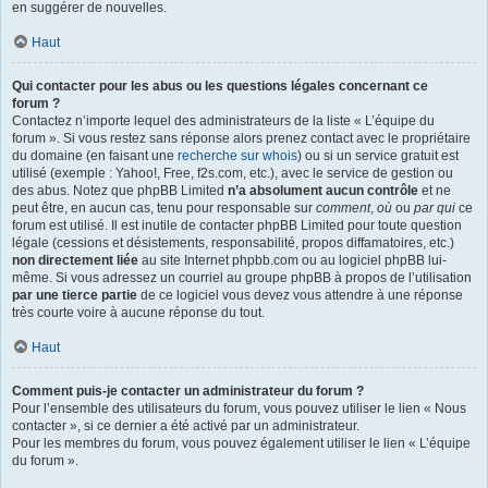
en suggérer de nouvelles.
Haut
Qui contacter pour les abus ou les questions légales concernant ce
forum ?
Contactez n’importe lequel des administrateurs de la liste « L’équipe du
forum ». Si vous restez sans réponse alors prenez contact avec le propriétaire
du domaine (en faisant une
recherche sur whois
) ou si un service gratuit est
utilisé (exemple : Yahoo!, Free, f2s.com, etc.), avec le service de gestion ou
des abus. Notez que phpBB Limited
n’a absolument aucun contrôle
et ne
peut être, en aucun cas, tenu pour responsable sur
comment
,
où
ou
par qui
ce
forum est utilisé. Il est inutile de contacter phpBB Limited pour toute question
légale (cessions et désistements, responsabilité, propos diffamatoires, etc.)
non directement liée
au site Internet phpbb.com ou au logiciel phpBB lui-
même. Si vous adressez un courriel au groupe phpBB à propos de l’utilisation
par une tierce partie
de ce logiciel vous devez vous attendre à une réponse
très courte voire à aucune réponse du tout.
Haut
Comment puis-je contacter un administrateur du forum ?
Pour l’ensemble des utilisateurs du forum, vous pouvez utiliser le lien « Nous
contacter », si ce dernier a été activé par un administrateur.
Pour les membres du forum, vous pouvez également utiliser le lien « L’équipe
du forum ».