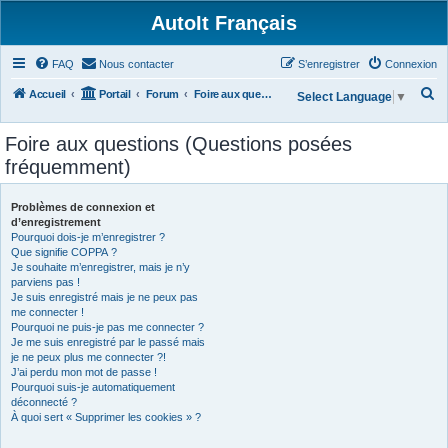
AutoIt Français
FAQ
Nous contacter
S’enregistrer
Connexion
R
Accueil
Portail
Forum
Foire aux questions (Questions posées fréquemment)
Select Language
▼
e
Foire aux questions (Questions posées
c
fréquemment)
h
e
Problèmes de connexion et
r
d’enregistrement
Pourquoi dois-je m’enregistrer ?
c
Que signifie COPPA ?
h
Je souhaite m’enregistrer, mais je n’y
parviens pas !
e
Je suis enregistré mais je ne peux pas
r
me connecter !
Pourquoi ne puis-je pas me connecter ?
Je me suis enregistré par le passé mais
je ne peux plus me connecter ?!
J’ai perdu mon mot de passe !
Pourquoi suis-je automatiquement
déconnecté ?
À quoi sert « Supprimer les cookies » ?