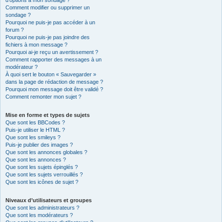
d’options à mon sondage ?
Comment modifier ou supprimer un
sondage ?
Pourquoi ne puis-je pas accéder à un
forum ?
Pourquoi ne puis-je pas joindre des
fichiers à mon message ?
Pourquoi ai-je reçu un avertissement ?
Comment rapporter des messages à un
modérateur ?
À quoi sert le bouton « Sauvegarder »
dans la page de rédaction de message ?
Pourquoi mon message doit être validé ?
Comment remonter mon sujet ?
Mise en forme et types de sujets
Que sont les BBCodes ?
Puis-je utiliser le HTML ?
Que sont les smileys ?
Puis-je publier des images ?
Que sont les annonces globales ?
Que sont les annonces ?
Que sont les sujets épinglés ?
Que sont les sujets verrouillés ?
Que sont les icônes de sujet ?
Niveaux d’utilisateurs et groupes
Que sont les administrateurs ?
Que sont les modérateurs ?