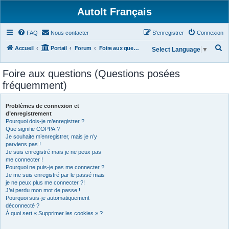
AutoIt Français
FAQ
Nous contacter
S’enregistrer
Connexion
R
Accueil
Portail
Forum
Foire aux questions (Questions posées fréquemment)
Select Language
▼
e
Foire aux questions (Questions posées
c
fréquemment)
h
e
Problèmes de connexion et
r
d’enregistrement
Pourquoi dois-je m’enregistrer ?
c
Que signifie COPPA ?
h
Je souhaite m’enregistrer, mais je n’y
parviens pas !
e
Je suis enregistré mais je ne peux pas
r
me connecter !
Pourquoi ne puis-je pas me connecter ?
Je me suis enregistré par le passé mais
je ne peux plus me connecter ?!
J’ai perdu mon mot de passe !
Pourquoi suis-je automatiquement
déconnecté ?
À quoi sert « Supprimer les cookies » ?