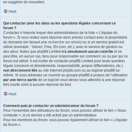
en suggérer de nouvelles.
Haut
Qui contacter pour les abus ou les questions légales concernant ce
forum ?
Contactez n’importe lequel des administrateurs de la liste « L’équipe du
forum ». Si vous restez sans réponse alors prenez contact avec le propriétaire
du domaine (en faisant une
recherche sur whois
) ou si un service gratuit est
utilisé (exemple : Yahoo!, Free, f2s.com, etc.), avec le service de gestion ou
des abus. Notez que phpBB Limited
n’a absolument aucun contrôle
et ne
peut être, en aucun cas, tenu pour responsable sur
comment
,
où
ou
par qui
ce
forum est utilisé. Il est inutile de contacter phpBB Limited pour toute question
légale (cessions et désistements, responsabilité, propos diffamatoires, etc.)
non directement liée
au site Internet phpbb.com ou au logiciel phpBB lui-
même. Si vous adressez un courriel au groupe phpBB à propos de l’utilisation
par une tierce partie
de ce logiciel vous devez vous attendre à une réponse
très courte voire à aucune réponse du tout.
Haut
Comment puis-je contacter un administrateur du forum ?
Pour l’ensemble des utilisateurs du forum, vous pouvez utiliser le lien « Nous
contacter », si ce dernier a été activé par un administrateur.
Pour les membres du forum, vous pouvez également utiliser le lien « L’équipe
du forum ».