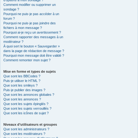
d’options à mon sondage ?
Comment modifier ou supprimer un
sondage ?
Pourquoi ne puis-je pas accéder à un
forum ?
Pourquoi ne puis-je pas joindre des
fichiers à mon message ?
Pourquoi ai-je reçu un avertissement ?
Comment rapporter des messages à un
modérateur ?
À quoi sert le bouton « Sauvegarder »
dans la page de rédaction de message ?
Pourquoi mon message doit être validé ?
Comment remonter mon sujet ?
Mise en forme et types de sujets
Que sont les BBCodes ?
Puis-je utiliser le HTML ?
Que sont les smileys ?
Puis-je publier des images ?
Que sont les annonces globales ?
Que sont les annonces ?
Que sont les sujets épinglés ?
Que sont les sujets verrouillés ?
Que sont les icônes de sujet ?
Niveaux d’utilisateurs et groupes
Que sont les administrateurs ?
Que sont les modérateurs ?