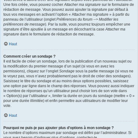
Une fois créée, vous pouvez cocher
Attacher ma signature
sur le formulaire de
rédaction de message. Vous pouvez aussi ajouter la signature par défaut à
tous vos messages en activant l’option « Attacher ma signature » à partir du
panneau de l’utilisateur (onglet
Préférences du forum --> Modifier les
préférences de message
). Par la suite, vous pourrez toujours empêcher une
signature d’être ajoutée à un message en décochant la case
Attacher ma
signature
dans le formulaire de rédaction de message.
Haut
Comment créer un sondage ?
Il est facile de créer un sondage, lors de la publication d’un nouveau sujet ou
la modification du premier message d’un sujet (si vous en avez les
permissions), cliquez sur l’onglet
Sondage
sous la partie message (si vous ne
le voyez pas, vous n’avez probablement pas le droit de créer des sondages).
Saisissez le titre du sondage et au moins deux options possibles, saisissez
une option par ligne dans le champ des réponses. Vous pouvez aussi indiquer
le nombre de réponses qu’un utilisateur peut choisir lors de son vote dans
« Option(s) par l’utilisateur », limiter la durée en jours du sondage (mettre « 0 »
pour une durée illimitée) et enfin permettre aux utilisateurs de modifier leur
vote.
Haut
Pourquoi ne puis-je pas ajouter plus d’options à mon sondage ?
Le nombre d’options maximum par sondage est défini par l’administrateur. Si
vous avez besoin d’indiquer plus d’options, contactez-le.