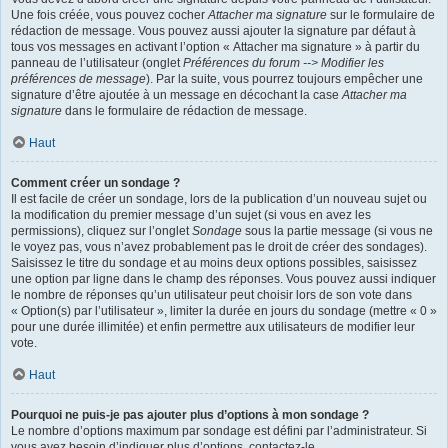
Une fois créée, vous pouvez cocher
Attacher ma signature
sur le formulaire de
rédaction de message. Vous pouvez aussi ajouter la signature par défaut à
tous vos messages en activant l’option « Attacher ma signature » à partir du
panneau de l’utilisateur (onglet
Préférences du forum --> Modifier les
préférences de message
). Par la suite, vous pourrez toujours empêcher une
signature d’être ajoutée à un message en décochant la case
Attacher ma
signature
dans le formulaire de rédaction de message.
Haut
Comment créer un sondage ?
Il est facile de créer un sondage, lors de la publication d’un nouveau sujet ou
la modification du premier message d’un sujet (si vous en avez les
permissions), cliquez sur l’onglet
Sondage
sous la partie message (si vous ne
le voyez pas, vous n’avez probablement pas le droit de créer des sondages).
Saisissez le titre du sondage et au moins deux options possibles, saisissez
une option par ligne dans le champ des réponses. Vous pouvez aussi indiquer
le nombre de réponses qu’un utilisateur peut choisir lors de son vote dans
« Option(s) par l’utilisateur », limiter la durée en jours du sondage (mettre « 0 »
pour une durée illimitée) et enfin permettre aux utilisateurs de modifier leur
vote.
Haut
Pourquoi ne puis-je pas ajouter plus d’options à mon sondage ?
Le nombre d’options maximum par sondage est défini par l’administrateur. Si
vous avez besoin d’indiquer plus d’options, contactez-le.