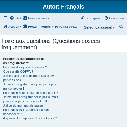
AutoIt Français
FAQ
Nous contacter
S’enregistrer
Connexion
R
Accueil
Portail
Forum
Foire aux questions (Questions posées fréquemment)
Select Language
▼
e
Foire aux questions (Questions posées
c
fréquemment)
h
e
Problèmes de connexion et
r
d’enregistrement
Pourquoi dois-je m’enregistrer ?
c
Que signifie COPPA ?
h
Je souhaite m’enregistrer, mais je n’y
parviens pas !
e
Je suis enregistré mais je ne peux pas
r
me connecter !
Pourquoi ne puis-je pas me connecter ?
Je me suis enregistré par le passé mais
je ne peux plus me connecter ?!
J’ai perdu mon mot de passe !
Pourquoi suis-je automatiquement
déconnecté ?
À quoi sert « Supprimer les cookies » ?