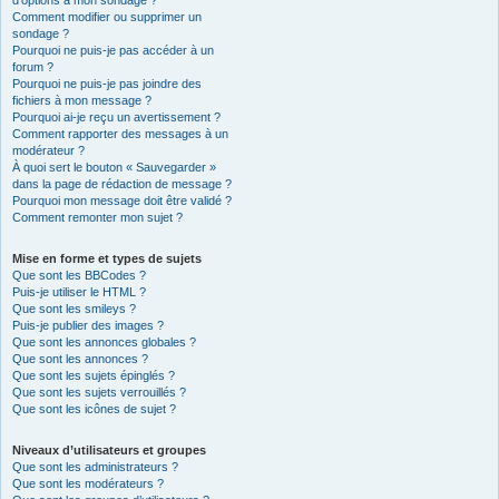
d’options à mon sondage ?
Comment modifier ou supprimer un
sondage ?
Pourquoi ne puis-je pas accéder à un
forum ?
Pourquoi ne puis-je pas joindre des
fichiers à mon message ?
Pourquoi ai-je reçu un avertissement ?
Comment rapporter des messages à un
modérateur ?
À quoi sert le bouton « Sauvegarder »
dans la page de rédaction de message ?
Pourquoi mon message doit être validé ?
Comment remonter mon sujet ?
Mise en forme et types de sujets
Que sont les BBCodes ?
Puis-je utiliser le HTML ?
Que sont les smileys ?
Puis-je publier des images ?
Que sont les annonces globales ?
Que sont les annonces ?
Que sont les sujets épinglés ?
Que sont les sujets verrouillés ?
Que sont les icônes de sujet ?
Niveaux d’utilisateurs et groupes
Que sont les administrateurs ?
Que sont les modérateurs ?