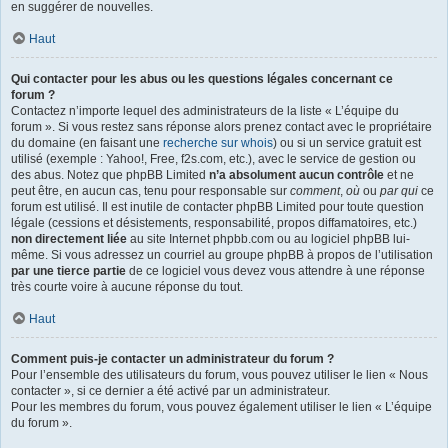
en suggérer de nouvelles.
Haut
Qui contacter pour les abus ou les questions légales concernant ce
forum ?
Contactez n’importe lequel des administrateurs de la liste « L’équipe du
forum ». Si vous restez sans réponse alors prenez contact avec le propriétaire
du domaine (en faisant une
recherche sur whois
) ou si un service gratuit est
utilisé (exemple : Yahoo!, Free, f2s.com, etc.), avec le service de gestion ou
des abus. Notez que phpBB Limited
n’a absolument aucun contrôle
et ne
peut être, en aucun cas, tenu pour responsable sur
comment
,
où
ou
par qui
ce
forum est utilisé. Il est inutile de contacter phpBB Limited pour toute question
légale (cessions et désistements, responsabilité, propos diffamatoires, etc.)
non directement liée
au site Internet phpbb.com ou au logiciel phpBB lui-
même. Si vous adressez un courriel au groupe phpBB à propos de l’utilisation
par une tierce partie
de ce logiciel vous devez vous attendre à une réponse
très courte voire à aucune réponse du tout.
Haut
Comment puis-je contacter un administrateur du forum ?
Pour l’ensemble des utilisateurs du forum, vous pouvez utiliser le lien « Nous
contacter », si ce dernier a été activé par un administrateur.
Pour les membres du forum, vous pouvez également utiliser le lien « L’équipe
du forum ».