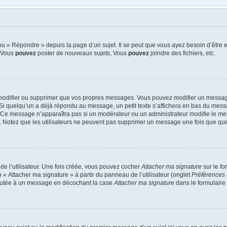
u « Répondre » depuis la page d’un sujet. Il se peut que vous ayez besoin d’être e
: Vous
pouvez
poster de nouveaux sujets, Vous
pouvez
joindre des fichiers, etc.
modifier ou supprimer que vos propres messages. Vous pouvez modifier un message
quelqu’un a déjà répondu au message, un petit texte s’affichera en bas du message 
n. Ce message n’apparaîtra pas si un modérateur ou un administrateur modifie le mes
ive. Notez que les utilisateurs ne peuvent pas supprimer un message une fois que qu
e l’utilisateur. Une fois créée, vous pouvez cocher
Attacher ma signature
sur le f
 « Attacher ma signature » à partir du panneau de l’utilisateur (onglet
Préférences 
joutée à un message en décochant la case
Attacher ma signature
dans le formulaire