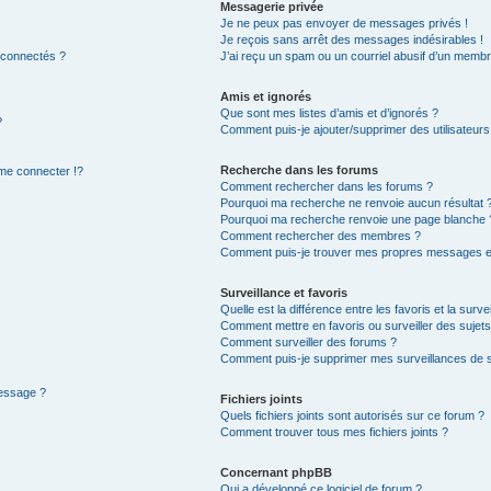
Messagerie privée
Je ne peux pas envoyer de messages privés !
Je reçois sans arrêt des messages indésirables !
 connectés ?
J’ai reçu un spam ou un courriel abusif d’un membr
Amis et ignorés
Que sont mes listes d’amis et d’ignorés ?
?
Comment puis-je ajouter/supprimer des utilisateurs 
Recherche dans les forums
e connecter !?
Comment rechercher dans les forums ?
Pourquoi ma recherche ne renvoie aucun résultat 
Pourquoi ma recherche renvoie une page blanche 
Comment rechercher des membres ?
Comment puis-je trouver mes propres messages et
Surveillance et favoris
Quelle est la différence entre les favoris et la surve
Comment mettre en favoris ou surveiller des sujets
Comment surveiller des forums ?
Comment puis-je supprimer mes surveillances de s
message ?
Fichiers joints
Quels fichiers joints sont autorisés sur ce forum ?
Comment trouver tous mes fichiers joints ?
Concernant phpBB
Qui a développé ce logiciel de forum ?