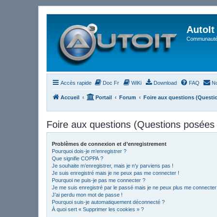
AutoIt
Communauté 
Accès rapide
Doc Fr
WiKi
Download
FAQ
No
Accueil
Portail
Forum
Foire aux questions (Quest
Foire aux questions (Questions posée
Problèmes de connexion et d’enregistrement
Pourquoi dois-je m’enregistrer ?
Que signifie COPPA ?
Je souhaite m’enregistrer, mais je n’y parviens pas !
Je suis enregistré mais je ne peux pas me connecter !
Pourquoi ne puis-je pas me connecter ?
Je me suis enregistré par le passé mais je ne peux plus me connecter
J’ai perdu mon mot de passe !
Pourquoi suis-je automatiquement déconnecté ?
À quoi sert « Supprimer les cookies » ?