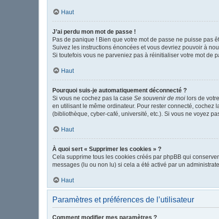
Haut
J’ai perdu mon mot de passe !
Pas de panique ! Bien que votre mot de passe ne puisse pas être
Suivez les instructions énoncées et vous devriez pouvoir à no
Si toutefois vous ne parveniez pas à réinitialiser votre mot de 
Haut
Pourquoi suis-je automatiquement déconnecté ?
Si vous ne cochez pas la case
Se souvenir de moi
lors de votr
en utilisant le même ordinateur. Pour rester connecté, cochez 
(bibliothèque, cyber-café, université, etc.). Si vous ne voyez pa
Haut
À quoi sert « Supprimer les cookies » ?
Cela supprime tous les cookies créés par phpBB qui conservent v
messages (lu ou non lu) si cela a été activé par un administr
Haut
Paramètres et préférences de l’utilisateur
Comment modifier mes paramètres ?