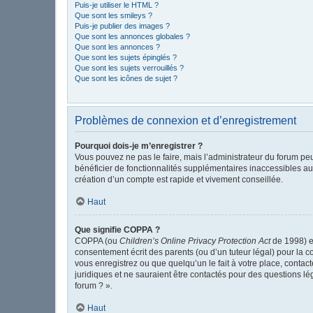
Puis-je utiliser le HTML ?
Que sont les smileys ?
Puis-je publier des images ?
Que sont les annonces globales ?
Que sont les annonces ?
Que sont les sujets épinglés ?
Que sont les sujets verrouillés ?
Que sont les icônes de sujet ?
Problèmes de connexion et d’enregistrement
Pourquoi dois-je m’enregistrer ?
Vous pouvez ne pas le faire, mais l’administrateur du forum peu
bénéficier de fonctionnalités supplémentaires inaccessibles au
création d’un compte est rapide et vivement conseillée.
Haut
Que signifie COPPA ?
COPPA (ou
Children’s Online Privacy Protection Act
de 1998) es
consentement écrit des parents (ou d’un tuteur légal) pour la c
vous enregistrez ou que quelqu’un le fait à votre place, contac
juridiques et ne sauraient être contactés pour des questions l
forum ? ».
Haut