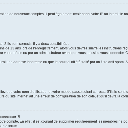
réation de nouveaux comptes. Il peut également avoir banni votre IP ou interdit le no
. S’ils sont corrects, il y a deux possibilités :
ins de 13 ans lors de l’enregistrement, alors vous devrez suivre les instructions r
par vous-même ou par un administrateur avant que vous puissiez vous connecter. Cet
rni une adresse incorrecte ou que le courriel ait été traité par un filtre anti-spam. 
iez que votre nom d’utilisateur et votre mot de passe soient corrects. S’ils le sont,
e du site Internet ait une erreur de configuration de son côté, et qu’il devra la corri
 connecter ?!
votre compte. En effet, il est courant de supprimer régulièrement les membres ne pos
sur le forum.