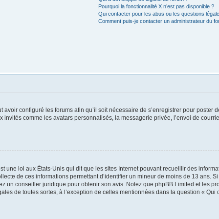
Pourquoi la fonctionnalité X n’est pas disponible ?
Qui contacter pour les abus ou les questions léga
Comment puis-je contacter un administrateur du f
t avoir configuré les forums afin qu’il soit nécessaire de s’enregistrer pour poster
x invités comme les avatars personnalisés, la messagerie privée, l’envoi de courri
t une loi aux États-Unis qui dit que les sites Internet pouvant recueillir des infor
ollecte de ces informations permettant d’identifier un mineur de moins de 13 ans. S
tez un conseiller juridique pour obtenir son avis. Notez que phpBB Limited et les pr
égales de toutes sortes, à l’exception de celles mentionnées dans la question « Qui