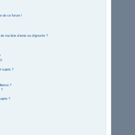
e de ce forum !
de ma liste d’amis ou d’ignorés ?
?
?!
 sujets ?
illance ?
 ?
ujets ?