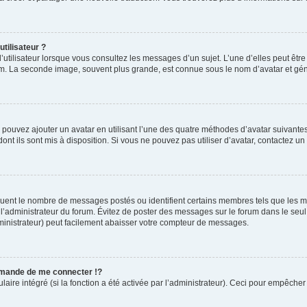
tilisateur ?
’utilisateur lorsque vous consultez les messages d’un sujet. L’une d’elles peut êtr
rum. La seconde image, souvent plus grande, est connue sous le nom d’avatar et 
s pouvez ajouter un avatar en utilisant l’une des quatre méthodes d’avatar suivantes 
ont ils sont mis à disposition. Si vous ne pouvez pas utiliser d’avatar, contactez un
diquent le nombre de messages postés ou identifient certains membres tels que les 
ar l’administrateur du forum. Évitez de poster des messages sur le forum dans le seu
ministrateur) peut facilement abaisser votre compteur de messages.
mande de me connecter !?
re intégré (si la fonction a été activée par l’administrateur). Ceci pour empêcher l’u