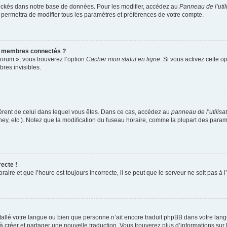
ockés dans notre base de données. Pour les modifier, accédez au
Panneau de l’util
 permettra de modifier tous les paramètres et préférences de votre compte.
s membres connectés ?
forum », vous trouverez l’option
Cacher mon statut en ligne
. Si vous activez cette o
res invisibles.
ifférent de celui dans lequel vous êtes. Dans ce cas, accédez au
panneau de l’utilisa
ney, etc.). Notez que la modification du fuseau horaire, comme la plupart des para
recte !
aire et que l’heure est toujours incorrecte, il se peut que le serveur ne soit pas à
installé votre langue ou bien que personne n’ait encore traduit phpBB dans votre l
s à créer et partager une nouvelle traduction. Vous trouverez plus d’informations sur 