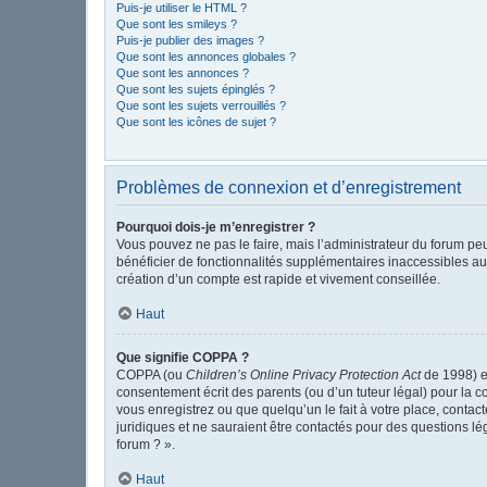
Puis-je utiliser le HTML ?
Que sont les smileys ?
Puis-je publier des images ?
Que sont les annonces globales ?
Que sont les annonces ?
Que sont les sujets épinglés ?
Que sont les sujets verrouillés ?
Que sont les icônes de sujet ?
Problèmes de connexion et d’enregistrement
Pourquoi dois-je m’enregistrer ?
Vous pouvez ne pas le faire, mais l’administrateur du forum peu
bénéficier de fonctionnalités supplémentaires inaccessibles au
création d’un compte est rapide et vivement conseillée.
Haut
Que signifie COPPA ?
COPPA (ou
Children’s Online Privacy Protection Act
de 1998) es
consentement écrit des parents (ou d’un tuteur légal) pour la c
vous enregistrez ou que quelqu’un le fait à votre place, contac
juridiques et ne sauraient être contactés pour des questions l
forum ? ».
Haut