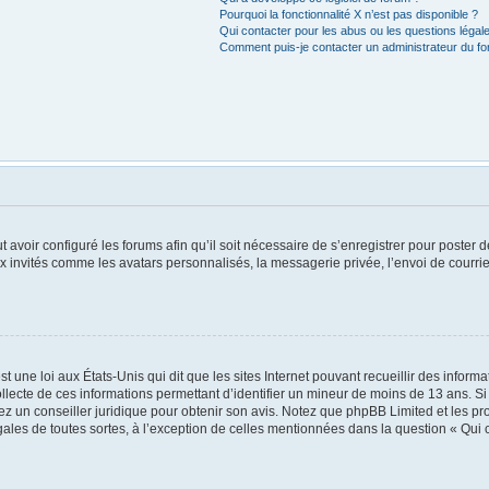
Pourquoi la fonctionnalité X n’est pas disponible ?
Qui contacter pour les abus ou les questions léga
Comment puis-je contacter un administrateur du f
t avoir configuré les forums afin qu’il soit nécessaire de s’enregistrer pour poster
x invités comme les avatars personnalisés, la messagerie privée, l’envoi de courri
t une loi aux États-Unis qui dit que les sites Internet pouvant recueillir des infor
ollecte de ces informations permettant d’identifier un mineur de moins de 13 ans. S
tez un conseiller juridique pour obtenir son avis. Notez que phpBB Limited et les pr
égales de toutes sortes, à l’exception de celles mentionnées dans la question « Qui