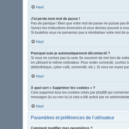
Haut
J’ai perdu mon mot de passe !
Pas de panique ! Bien que votre mot de passe ne puisse pas être
Suivez les instructions énoncées et vous devriez pouvoir à no
Si toutefois vous ne parveniez pas à réinitialiser votre mot de 
Haut
Pourquoi suis-je automatiquement déconnecté ?
Si vous ne cochez pas la case
Se souvenir de moi
lors de votr
en utilisant le même ordinateur. Pour rester connecté, cochez 
(bibliothèque, cyber-café, université, etc.). Si vous ne voyez pa
Haut
À quoi sert « Supprimer les cookies » ?
Cela supprime tous les cookies créés par phpBB qui conservent v
messages (lu ou non lu) si cela a été activé par un administr
Haut
Paramètres et préférences de l’utilisateur
Comment modifier mes paramètres ?