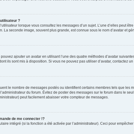
tilisateur ?
’utilisateur lorsque vous consultez les messages d’un sujet. L’une d’elles peut êtr
rum. La seconde image, souvent plus grande, est connue sous le nom d’avatar et 
s pouvez ajouter un avatar en utilisant l’une des quatre méthodes d’avatar suivantes 
ont ils sont mis à disposition. Si vous ne pouvez pas utiliser d’avatar, contactez un
diquent le nombre de messages postés ou identifient certains membres tels que les 
ar l’administrateur du forum. Évitez de poster des messages sur le forum dans le seu
ministrateur) peut facilement abaisser votre compteur de messages.
mande de me connecter !?
re intégré (si la fonction a été activée par l’administrateur). Ceci pour empêcher l’u