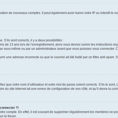
réation de nouveaux comptes. Il peut également avoir banni votre IP ou interdit le no
. S’ils sont corrects, il y a deux possibilités :
ins de 13 ans lors de l’enregistrement, alors vous devrez suivre les instructions r
par vous-même ou par un administrateur avant que vous puissiez vous connecter. Cet
rni une adresse incorrecte ou que le courriel ait été traité par un filtre anti-spam. 
iez que votre nom d’utilisateur et votre mot de passe soient corrects. S’ils le sont,
e du site Internet ait une erreur de configuration de son côté, et qu’il devra la corri
 connecter ?!
votre compte. En effet, il est courant de supprimer régulièrement les membres ne pos
sur le forum.