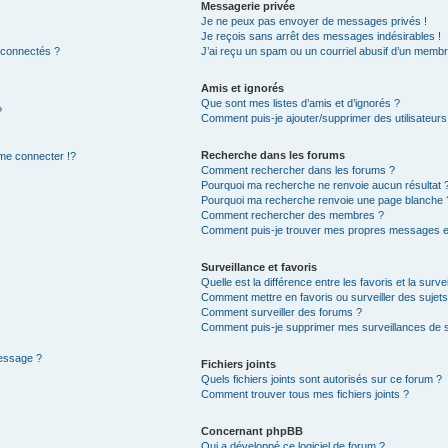
Messagerie privée
Je ne peux pas envoyer de messages privés !
Je reçois sans arrêt des messages indésirables !
 connectés ?
J’ai reçu un spam ou un courriel abusif d’un membr
Amis et ignorés
Que sont mes listes d’amis et d’ignorés ?
?
Comment puis-je ajouter/supprimer des utilisateurs 
Recherche dans les forums
e connecter !?
Comment rechercher dans les forums ?
Pourquoi ma recherche ne renvoie aucun résultat 
Pourquoi ma recherche renvoie une page blanche 
Comment rechercher des membres ?
Comment puis-je trouver mes propres messages et
Surveillance et favoris
Quelle est la différence entre les favoris et la surve
Comment mettre en favoris ou surveiller des sujets
Comment surveiller des forums ?
Comment puis-je supprimer mes surveillances de s
message ?
Fichiers joints
Quels fichiers joints sont autorisés sur ce forum ?
Comment trouver tous mes fichiers joints ?
Concernant phpBB
Qui a développé ce logiciel de forum ?