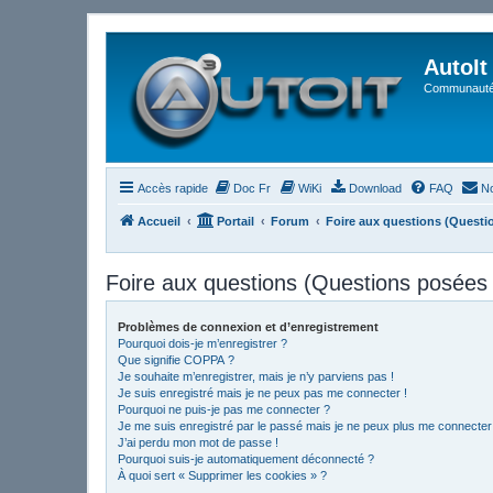
AutoIt
Communauté 
Accès rapide
Doc Fr
WiKi
Download
FAQ
No
Accueil
Portail
Forum
Foire aux questions (Quest
Foire aux questions (Questions posée
Problèmes de connexion et d’enregistrement
Pourquoi dois-je m’enregistrer ?
Que signifie COPPA ?
Je souhaite m’enregistrer, mais je n’y parviens pas !
Je suis enregistré mais je ne peux pas me connecter !
Pourquoi ne puis-je pas me connecter ?
Je me suis enregistré par le passé mais je ne peux plus me connecter
J’ai perdu mon mot de passe !
Pourquoi suis-je automatiquement déconnecté ?
À quoi sert « Supprimer les cookies » ?