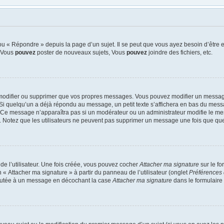
u « Répondre » depuis la page d’un sujet. Il se peut que vous ayez besoin d’être e
: Vous
pouvez
poster de nouveaux sujets, Vous
pouvez
joindre des fichiers, etc.
modifier ou supprimer que vos propres messages. Vous pouvez modifier un message
quelqu’un a déjà répondu au message, un petit texte s’affichera en bas du message 
n. Ce message n’apparaîtra pas si un modérateur ou un administrateur modifie le mes
ive. Notez que les utilisateurs ne peuvent pas supprimer un message une fois que qu
e l’utilisateur. Une fois créée, vous pouvez cocher
Attacher ma signature
sur le f
 « Attacher ma signature » à partir du panneau de l’utilisateur (onglet
Préférences 
joutée à un message en décochant la case
Attacher ma signature
dans le formulaire