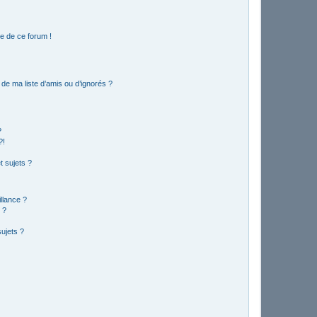
e de ce forum !
de ma liste d’amis ou d’ignorés ?
?
?!
 sujets ?
illance ?
 ?
ujets ?