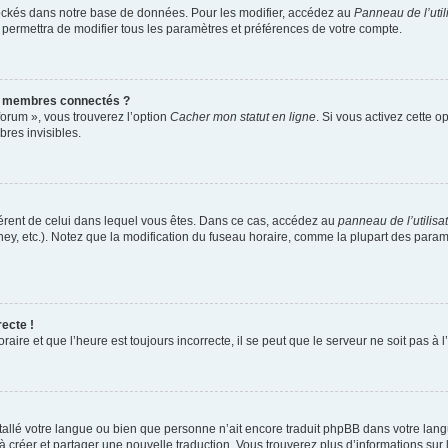
ockés dans notre base de données. Pour les modifier, accédez au
Panneau de l’util
 permettra de modifier tous les paramètres et préférences de votre compte.
s membres connectés ?
forum », vous trouverez l’option
Cacher mon statut en ligne
. Si vous activez cette o
res invisibles.
ifférent de celui dans lequel vous êtes. Dans ce cas, accédez au
panneau de l’utilisa
ney, etc.). Notez que la modification du fuseau horaire, comme la plupart des para
recte !
aire et que l’heure est toujours incorrecte, il se peut que le serveur ne soit pas à
installé votre langue ou bien que personne n’ait encore traduit phpBB dans votre l
s à créer et partager une nouvelle traduction. Vous trouverez plus d’informations sur 