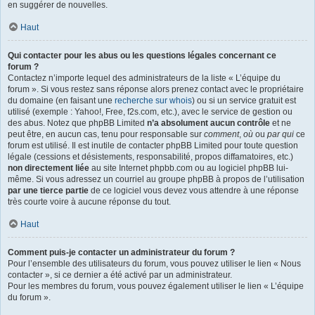
en suggérer de nouvelles.
Haut
Qui contacter pour les abus ou les questions légales concernant ce
forum ?
Contactez n’importe lequel des administrateurs de la liste « L’équipe du
forum ». Si vous restez sans réponse alors prenez contact avec le propriétaire
du domaine (en faisant une
recherche sur whois
) ou si un service gratuit est
utilisé (exemple : Yahoo!, Free, f2s.com, etc.), avec le service de gestion ou
des abus. Notez que phpBB Limited
n’a absolument aucun contrôle
et ne
peut être, en aucun cas, tenu pour responsable sur
comment
,
où
ou
par qui
ce
forum est utilisé. Il est inutile de contacter phpBB Limited pour toute question
légale (cessions et désistements, responsabilité, propos diffamatoires, etc.)
non directement liée
au site Internet phpbb.com ou au logiciel phpBB lui-
même. Si vous adressez un courriel au groupe phpBB à propos de l’utilisation
par une tierce partie
de ce logiciel vous devez vous attendre à une réponse
très courte voire à aucune réponse du tout.
Haut
Comment puis-je contacter un administrateur du forum ?
Pour l’ensemble des utilisateurs du forum, vous pouvez utiliser le lien « Nous
contacter », si ce dernier a été activé par un administrateur.
Pour les membres du forum, vous pouvez également utiliser le lien « L’équipe
du forum ».