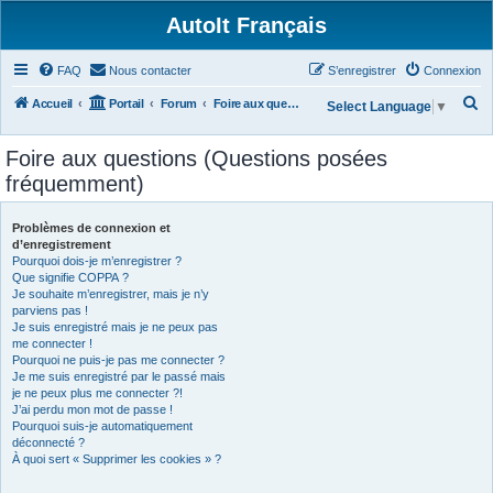
AutoIt Français
FAQ
Nous contacter
S’enregistrer
Connexion
R
Accueil
Portail
Forum
Foire aux questions (Questions posées fréquemment)
Select Language
▼
e
Foire aux questions (Questions posées
c
fréquemment)
h
e
Problèmes de connexion et
r
d’enregistrement
Pourquoi dois-je m’enregistrer ?
c
Que signifie COPPA ?
h
Je souhaite m’enregistrer, mais je n’y
parviens pas !
e
Je suis enregistré mais je ne peux pas
r
me connecter !
Pourquoi ne puis-je pas me connecter ?
Je me suis enregistré par le passé mais
je ne peux plus me connecter ?!
J’ai perdu mon mot de passe !
Pourquoi suis-je automatiquement
déconnecté ?
À quoi sert « Supprimer les cookies » ?