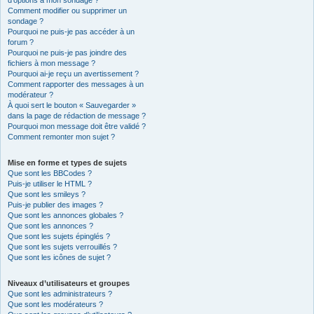
d’options à mon sondage ?
Comment modifier ou supprimer un
sondage ?
Pourquoi ne puis-je pas accéder à un
forum ?
Pourquoi ne puis-je pas joindre des
fichiers à mon message ?
Pourquoi ai-je reçu un avertissement ?
Comment rapporter des messages à un
modérateur ?
À quoi sert le bouton « Sauvegarder »
dans la page de rédaction de message ?
Pourquoi mon message doit être validé ?
Comment remonter mon sujet ?
Mise en forme et types de sujets
Que sont les BBCodes ?
Puis-je utiliser le HTML ?
Que sont les smileys ?
Puis-je publier des images ?
Que sont les annonces globales ?
Que sont les annonces ?
Que sont les sujets épinglés ?
Que sont les sujets verrouillés ?
Que sont les icônes de sujet ?
Niveaux d’utilisateurs et groupes
Que sont les administrateurs ?
Que sont les modérateurs ?