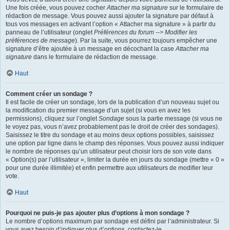
Une fois créée, vous pouvez cocher
Attacher ma signature
sur le formulaire de
rédaction de message. Vous pouvez aussi ajouter la signature par défaut à
tous vos messages en activant l’option « Attacher ma signature » à partir du
panneau de l’utilisateur (onglet
Préférences du forum --> Modifier les
préférences de message
). Par la suite, vous pourrez toujours empêcher une
signature d’être ajoutée à un message en décochant la case
Attacher ma
signature
dans le formulaire de rédaction de message.
Haut
Comment créer un sondage ?
Il est facile de créer un sondage, lors de la publication d’un nouveau sujet ou
la modification du premier message d’un sujet (si vous en avez les
permissions), cliquez sur l’onglet
Sondage
sous la partie message (si vous ne
le voyez pas, vous n’avez probablement pas le droit de créer des sondages).
Saisissez le titre du sondage et au moins deux options possibles, saisissez
une option par ligne dans le champ des réponses. Vous pouvez aussi indiquer
le nombre de réponses qu’un utilisateur peut choisir lors de son vote dans
« Option(s) par l’utilisateur », limiter la durée en jours du sondage (mettre « 0 »
pour une durée illimitée) et enfin permettre aux utilisateurs de modifier leur
vote.
Haut
Pourquoi ne puis-je pas ajouter plus d’options à mon sondage ?
Le nombre d’options maximum par sondage est défini par l’administrateur. Si
vous avez besoin d’indiquer plus d’options, contactez-le.