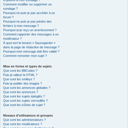
d’options à mon sondage ?
Comment modifier ou supprimer un
sondage ?
Pourquoi ne puis-je pas accéder à un
forum ?
Pourquoi ne puis-je pas joindre des
fichiers à mon message ?
Pourquoi ai-je reçu un avertissement ?
Comment rapporter des messages à un
modérateur ?
À quoi sert le bouton « Sauvegarder »
dans la page de rédaction de message ?
Pourquoi mon message doit être validé ?
Comment remonter mon sujet ?
Mise en forme et types de sujets
Que sont les BBCodes ?
Puis-je utiliser le HTML ?
Que sont les smileys ?
Puis-je publier des images ?
Que sont les annonces globales ?
Que sont les annonces ?
Que sont les sujets épinglés ?
Que sont les sujets verrouillés ?
Que sont les icônes de sujet ?
Niveaux d’utilisateurs et groupes
Que sont les administrateurs ?
Que sont les modérateurs ?