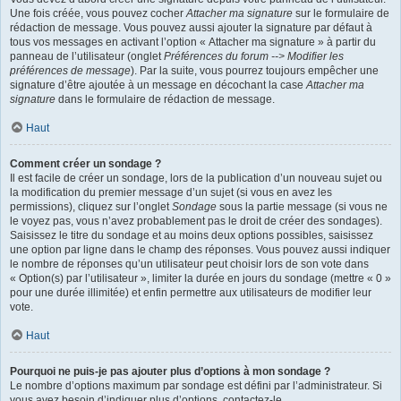
Une fois créée, vous pouvez cocher
Attacher ma signature
sur le formulaire de
rédaction de message. Vous pouvez aussi ajouter la signature par défaut à
tous vos messages en activant l’option « Attacher ma signature » à partir du
panneau de l’utilisateur (onglet
Préférences du forum --> Modifier les
préférences de message
). Par la suite, vous pourrez toujours empêcher une
signature d’être ajoutée à un message en décochant la case
Attacher ma
signature
dans le formulaire de rédaction de message.
Haut
Comment créer un sondage ?
Il est facile de créer un sondage, lors de la publication d’un nouveau sujet ou
la modification du premier message d’un sujet (si vous en avez les
permissions), cliquez sur l’onglet
Sondage
sous la partie message (si vous ne
le voyez pas, vous n’avez probablement pas le droit de créer des sondages).
Saisissez le titre du sondage et au moins deux options possibles, saisissez
une option par ligne dans le champ des réponses. Vous pouvez aussi indiquer
le nombre de réponses qu’un utilisateur peut choisir lors de son vote dans
« Option(s) par l’utilisateur », limiter la durée en jours du sondage (mettre « 0 »
pour une durée illimitée) et enfin permettre aux utilisateurs de modifier leur
vote.
Haut
Pourquoi ne puis-je pas ajouter plus d’options à mon sondage ?
Le nombre d’options maximum par sondage est défini par l’administrateur. Si
vous avez besoin d’indiquer plus d’options, contactez-le.