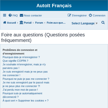
AutoIt Français
FAQ
Nous contacter
S’enregistrer
Connexion
R
Accueil
Portail
Forum
Foire aux questions (Questions posées fréquemment)
Select Language
▼
e
Foire aux questions (Questions posées
c
fréquemment)
h
e
Problèmes de connexion et
r
d’enregistrement
Pourquoi dois-je m’enregistrer ?
c
Que signifie COPPA ?
h
Je souhaite m’enregistrer, mais je n’y
parviens pas !
e
Je suis enregistré mais je ne peux pas
r
me connecter !
Pourquoi ne puis-je pas me connecter ?
Je me suis enregistré par le passé mais
je ne peux plus me connecter ?!
J’ai perdu mon mot de passe !
Pourquoi suis-je automatiquement
déconnecté ?
À quoi sert « Supprimer les cookies » ?