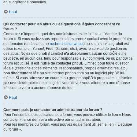
en suggérer de nouvelles.
Haut
Qui contacter pour les abus ou les questions légales concernant ce
forum ?
Contactez n’importe lequel des administrateurs de la liste « L’équipe du
forum ». Si vous restez sans réponse alors prenez contact avec le propriétaire
du domaine (en faisant une
recherche sur whois
) ou si un service gratuit est
utilisé (exemple : Yahoo!, Free, f2s.com, etc.), avec le service de gestion ou
des abus. Notez que phpBB Limited
n’a absolument aucun contrôle
et ne
peut être, en aucun cas, tenu pour responsable sur
comment
,
où
ou
par qui
ce
forum est utilisé. Il est inutile de contacter phpBB Limited pour toute question
légale (cessions et désistements, responsabilité, propos diffamatoires, etc.)
non directement liée
au site Internet phpbb.com ou au logiciel phpBB lui-
même. Si vous adressez un courriel au groupe phpBB à propos de l’utilisation
par une tierce partie
de ce logiciel vous devez vous attendre à une réponse
très courte voire à aucune réponse du tout.
Haut
Comment puis-je contacter un administrateur du forum ?
Pour l’ensemble des utilisateurs du forum, vous pouvez utiliser le lien « Nous
contacter », si ce dernier a été activé par un administrateur.
Pour les membres du forum, vous pouvez également utiliser le lien « L’équipe
du forum ».