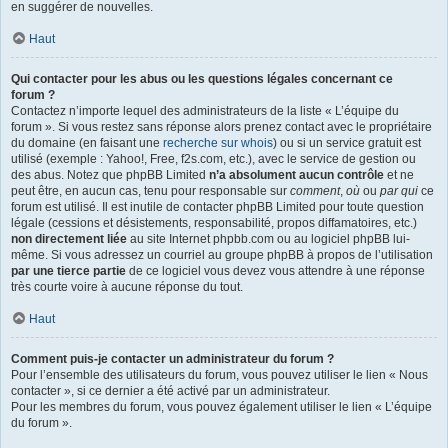
en suggérer de nouvelles.
Haut
Qui contacter pour les abus ou les questions légales concernant ce
forum ?
Contactez n’importe lequel des administrateurs de la liste « L’équipe du
forum ». Si vous restez sans réponse alors prenez contact avec le propriétaire
du domaine (en faisant une
recherche sur whois
) ou si un service gratuit est
utilisé (exemple : Yahoo!, Free, f2s.com, etc.), avec le service de gestion ou
des abus. Notez que phpBB Limited
n’a absolument aucun contrôle
et ne
peut être, en aucun cas, tenu pour responsable sur
comment
,
où
ou
par qui
ce
forum est utilisé. Il est inutile de contacter phpBB Limited pour toute question
légale (cessions et désistements, responsabilité, propos diffamatoires, etc.)
non directement liée
au site Internet phpbb.com ou au logiciel phpBB lui-
même. Si vous adressez un courriel au groupe phpBB à propos de l’utilisation
par une tierce partie
de ce logiciel vous devez vous attendre à une réponse
très courte voire à aucune réponse du tout.
Haut
Comment puis-je contacter un administrateur du forum ?
Pour l’ensemble des utilisateurs du forum, vous pouvez utiliser le lien « Nous
contacter », si ce dernier a été activé par un administrateur.
Pour les membres du forum, vous pouvez également utiliser le lien « L’équipe
du forum ».