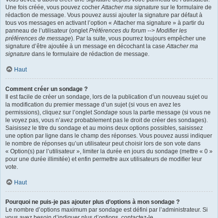
Une fois créée, vous pouvez cocher
Attacher ma signature
sur le formulaire de
rédaction de message. Vous pouvez aussi ajouter la signature par défaut à
tous vos messages en activant l’option « Attacher ma signature » à partir du
panneau de l’utilisateur (onglet
Préférences du forum --> Modifier les
préférences de message
). Par la suite, vous pourrez toujours empêcher une
signature d’être ajoutée à un message en décochant la case
Attacher ma
signature
dans le formulaire de rédaction de message.
Haut
Comment créer un sondage ?
Il est facile de créer un sondage, lors de la publication d’un nouveau sujet ou
la modification du premier message d’un sujet (si vous en avez les
permissions), cliquez sur l’onglet
Sondage
sous la partie message (si vous ne
le voyez pas, vous n’avez probablement pas le droit de créer des sondages).
Saisissez le titre du sondage et au moins deux options possibles, saisissez
une option par ligne dans le champ des réponses. Vous pouvez aussi indiquer
le nombre de réponses qu’un utilisateur peut choisir lors de son vote dans
« Option(s) par l’utilisateur », limiter la durée en jours du sondage (mettre « 0 »
pour une durée illimitée) et enfin permettre aux utilisateurs de modifier leur
vote.
Haut
Pourquoi ne puis-je pas ajouter plus d’options à mon sondage ?
Le nombre d’options maximum par sondage est défini par l’administrateur. Si
vous avez besoin d’indiquer plus d’options, contactez-le.