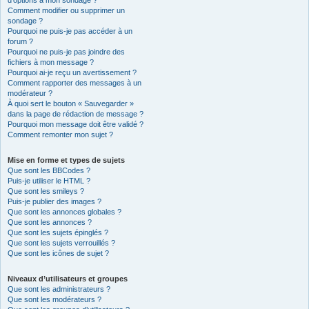
d’options à mon sondage ?
Comment modifier ou supprimer un
sondage ?
Pourquoi ne puis-je pas accéder à un
forum ?
Pourquoi ne puis-je pas joindre des
fichiers à mon message ?
Pourquoi ai-je reçu un avertissement ?
Comment rapporter des messages à un
modérateur ?
À quoi sert le bouton « Sauvegarder »
dans la page de rédaction de message ?
Pourquoi mon message doit être validé ?
Comment remonter mon sujet ?
Mise en forme et types de sujets
Que sont les BBCodes ?
Puis-je utiliser le HTML ?
Que sont les smileys ?
Puis-je publier des images ?
Que sont les annonces globales ?
Que sont les annonces ?
Que sont les sujets épinglés ?
Que sont les sujets verrouillés ?
Que sont les icônes de sujet ?
Niveaux d’utilisateurs et groupes
Que sont les administrateurs ?
Que sont les modérateurs ?