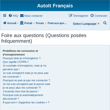
AutoIt Français
FAQ
Nous contacter
S’enregistrer
Connexion
R
Accueil
Portail
Forum
Foire aux questions (Questions posées fréquemment)
Select Language
▼
e
Foire aux questions (Questions posées
c
fréquemment)
h
e
Problèmes de connexion et
r
d’enregistrement
Pourquoi dois-je m’enregistrer ?
c
Que signifie COPPA ?
h
Je souhaite m’enregistrer, mais je n’y
parviens pas !
e
Je suis enregistré mais je ne peux pas
r
me connecter !
Pourquoi ne puis-je pas me connecter ?
Je me suis enregistré par le passé mais
je ne peux plus me connecter ?!
J’ai perdu mon mot de passe !
Pourquoi suis-je automatiquement
déconnecté ?
À quoi sert « Supprimer les cookies » ?