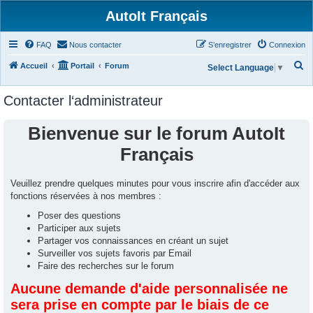
AutoIt Français
FAQ
Nous contacter
S’enregistrer
Connexion
R
Accueil
Portail
Forum
Select Language
▼
e
Contacter l‘administrateur
c
h
Bienvenue sur le forum AutoIt
e
Français
r
c
Veuillez prendre quelques minutes pour vous inscrire afin d'accéder aux
h
fonctions réservées à nos membres :
e
Poser des questions
r
Participer aux sujets
Partager vos connaissances en créant un sujet
Surveiller vos sujets favoris par Email
Faire des recherches sur le forum
Aucune demande d'aide personnalisée ne
sera prise en compte par le biais de ce