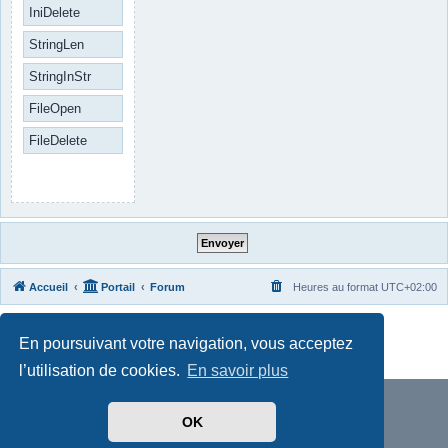
IniDelete
StringLen
StringInStr
FileOpen
FileDelete
Accueil
Portail
Forum
Heures au format
UTC+02:00
Développé par
phpBB
® Forum Software © phpBB Limited
En poursuivant votre navigation, vous acceptez
Traduit par
phpBB-fr.com
Confidentialité
|
Conditions
l’utilisation de cookies.
En savoir plus
OK