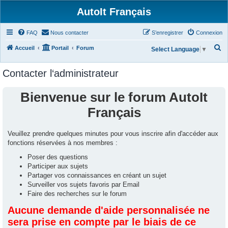
AutoIt Français
FAQ
Nous contacter
S’enregistrer
Connexion
R
Accueil
Portail
Forum
Select Language
▼
e
Contacter l‘administrateur
c
h
Bienvenue sur le forum AutoIt
e
Français
r
c
Veuillez prendre quelques minutes pour vous inscrire afin d'accéder aux
h
fonctions réservées à nos membres :
e
Poser des questions
r
Participer aux sujets
Partager vos connaissances en créant un sujet
Surveiller vos sujets favoris par Email
Faire des recherches sur le forum
Aucune demande d'aide personnalisée ne
sera prise en compte par le biais de ce