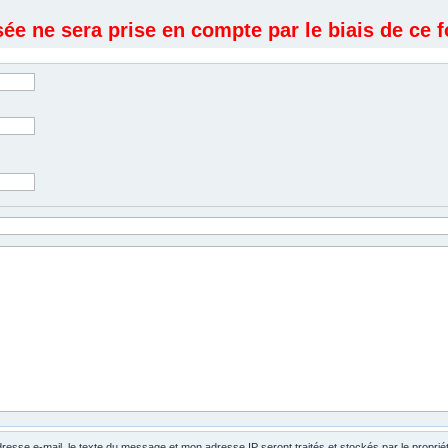
e ne sera prise en compte par le biais de ce f
dresse e-mail, le texte du message et mon adresse IP seront traités et stockés par le propri