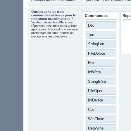
Quelles sont les trois
commandes utilisées pour le
Commandes
Rép
traitement mathématique ?
Veuillez glisser les différentes
Dec
réponses possibles dans la liste
appropriée. Ceci est une mesure
permettant de lutter contre les
Tan
inscriptions automatisées.
StringLen
FileDelete
Hex
IniWrite
StringInStr
FileOpen
IniDelete
Cos
WinClose
RegWrite