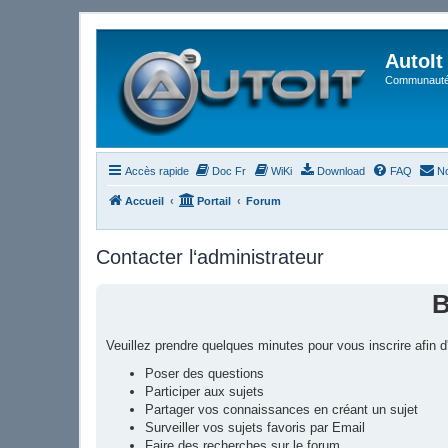
AutoIt
Communauté 
Accès rapide
Doc Fr
WiKi
Download
FAQ
No
Accueil
Portail
Forum
Contacter l‘administrateur
B
Veuillez prendre quelques minutes pour vous inscrire afin
Poser des questions
Participer aux sujets
Partager vos connaissances en créant un sujet
Surveiller vos sujets favoris par Email
Faire des recherches sur le forum