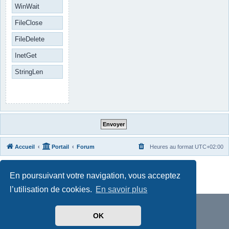
WinWait
FileClose
FileDelete
InetGet
StringLen
Accueil
Portail
Forum
Heures au format
UTC+02:00
Développé par
phpBB
® Forum Software © phpBB Limited
En poursuivant votre navigation, vous acceptez
Traduit par
phpBB-fr.com
Confidentialité
|
Conditions
l’utilisation de cookies.
En savoir plus
OK