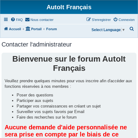
AutoIt Français
FAQ
Nous contacter
S’enregistrer
Connexion
R
Accueil
Portail
Forum
Select Language
▼
e
Contacter l‘administrateur
c
h
Bienvenue sur le forum AutoIt
e
Français
r
c
Veuillez prendre quelques minutes pour vous inscrire afin d'accéder aux
h
fonctions réservées à nos membres :
e
Poser des questions
r
Participer aux sujets
Partager vos connaissances en créant un sujet
Surveiller vos sujets favoris par Email
Faire des recherches sur le forum
Aucune demande d'aide personnalisée ne
sera prise en compte par le biais de ce