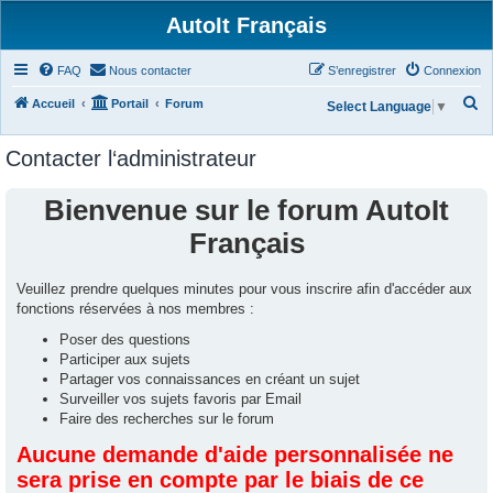
AutoIt Français
FAQ
Nous contacter
S’enregistrer
Connexion
R
Accueil
Portail
Forum
Select Language
▼
e
Contacter l‘administrateur
c
h
Bienvenue sur le forum AutoIt
e
Français
r
c
Veuillez prendre quelques minutes pour vous inscrire afin d'accéder aux
h
fonctions réservées à nos membres :
e
Poser des questions
r
Participer aux sujets
Partager vos connaissances en créant un sujet
Surveiller vos sujets favoris par Email
Faire des recherches sur le forum
Aucune demande d'aide personnalisée ne
sera prise en compte par le biais de ce