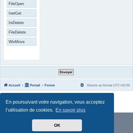
FileOpen
InetGet
IniDelete
FileDelete
WinMove
Accueil
Portail
Forum
Heures au format
UTC+02:00
Développé par
phpBB
® Forum Software © phpBB Limited
En poursuivant votre navigation, vous acceptez
Traduit par
phpBB-fr.com
Confidentialité
|
Conditions
l’utilisation de cookies.
En savoir plus
OK