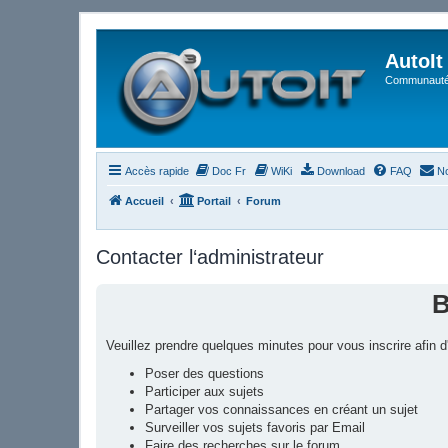
AutoIt
Communauté 
Accès rapide
Doc Fr
WiKi
Download
FAQ
No
Accueil
Portail
Forum
Contacter l‘administrateur
B
Veuillez prendre quelques minutes pour vous inscrire afin
Poser des questions
Participer aux sujets
Partager vos connaissances en créant un sujet
Surveiller vos sujets favoris par Email
Faire des recherches sur le forum