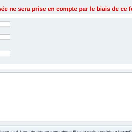
e ne sera prise en compte par le biais de ce f
dresse e-mail, le texte du message et mon adresse IP seront traités et stockés par le propri