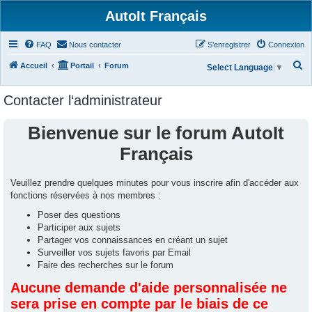
AutoIt Français
FAQ
Nous contacter
S’enregistrer
Connexion
R
Accueil
Portail
Forum
Select Language
▼
e
Contacter l‘administrateur
c
h
Bienvenue sur le forum AutoIt
e
Français
r
c
Veuillez prendre quelques minutes pour vous inscrire afin d'accéder aux
h
fonctions réservées à nos membres :
e
Poser des questions
r
Participer aux sujets
Partager vos connaissances en créant un sujet
Surveiller vos sujets favoris par Email
Faire des recherches sur le forum
Aucune demande d'aide personnalisée ne
sera prise en compte par le biais de ce