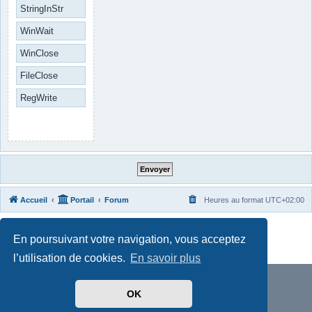
StringInStr
WinWait
WinClose
FileClose
RegWrite
Accueil
Portail
Forum
Heures au format
UTC+02:00
Développé par
phpBB
® Forum Software © phpBB Limited
En poursuivant votre navigation, vous acceptez
Traduit par
phpBB-fr.com
Confidentialité
|
Conditions
l’utilisation de cookies.
En savoir plus
OK