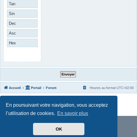
Tan
Sin
Dec
Asc
Hex
Accueil
Portail
Forum
Heures au format
UTC+02:00
Développé par
phpBB
® Forum Software © phpBB Limited
En poursuivant votre navigation, vous acceptez
Traduit par
phpBB-fr.com
Confidentialité
|
Conditions
l’utilisation de cookies.
En savoir plus
OK