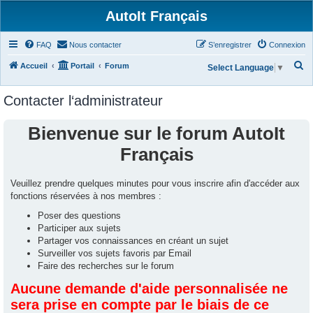
AutoIt Français
FAQ
Nous contacter
S’enregistrer
Connexion
R
Accueil
Portail
Forum
Select Language
▼
e
Contacter l‘administrateur
c
h
Bienvenue sur le forum AutoIt
e
Français
r
c
Veuillez prendre quelques minutes pour vous inscrire afin d'accéder aux
h
fonctions réservées à nos membres :
e
Poser des questions
r
Participer aux sujets
Partager vos connaissances en créant un sujet
Surveiller vos sujets favoris par Email
Faire des recherches sur le forum
Aucune demande d'aide personnalisée ne
sera prise en compte par le biais de ce